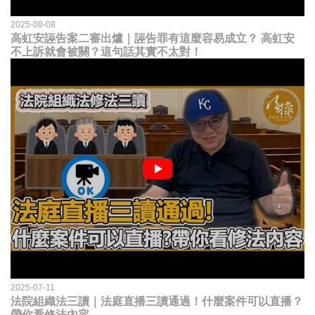
2025-08-08
高虹安誣告案二審出爐｜誣告罪有這麼容易成立？ 高虹安
不上訴就會被關？這句話其實不太對！
2025-07-11
法院組織法三讀｜法庭直播三讀通過！什麼案件可以直播？
帶你看修法內容