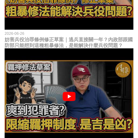
2026-06-26
妨害兵役治罪條例修正草案｜逃兵直接關一年？內政部跟國
防部只能想到這種粗暴修法，是能解決什麼兵役問題？