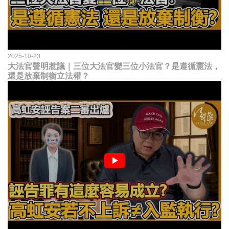
2025-10-23
大法官聲明惹議｜三位大法官變三位小法官？是遵循憲法，
還是放棄制衡立法權？