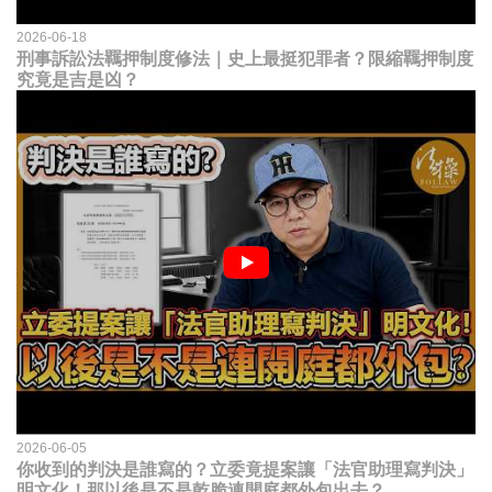
2026-06-18
刑事訴訟法羈押制度修法｜史上最挺犯罪者？限縮羈押制度
究竟是吉是凶？
2026-06-05
你收到的判決是誰寫的？立委竟提案讓「法官助理寫判決」
明文化！那以後是不是乾脆連開庭都外包出去？