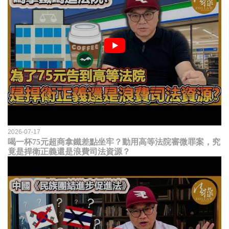
2026-07-17
喝一杯75元超商拿鐵差點坐牢？動用高等法院審微罪案，究
竟是捍衛正義還是浪費司法資源？