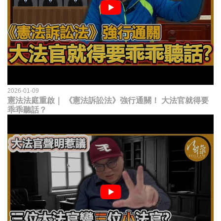
2026-01-09
憲法法庭重啟｜ 《憲法訴訟法》強行通關！ 大法官就得要
乖乖聽話？