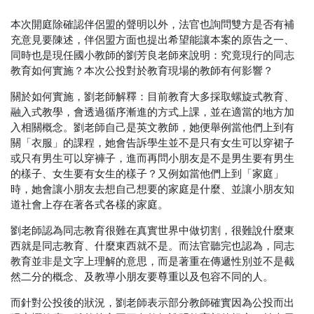
本次開庭除確認伴侶盟的聲明以外，法官也詢問雙方是否有補
充意見要陳述，伴侶盟方面也提出希望能讓本案的原告之一、
同時也是現任國小教師的劉芳良老師來說明：究竟現行的同志
教育如何實施？本次公投對於教育現場的教師有何影響？
關於如何實施，劉老師解釋：目前教育大多採取螺旋式教育、
融入式教學，會透過循序漸進的方式上課，並在適當的地方加
入相關概念。劉老師自己是英文教師，她便舉例當他們上到有
關「衣服」的課程，她會告訴學生並不是只有女生可以穿裙子
或只有男生可以穿褲子，進而再問小朋友是不是男生要有男生
的樣子、女生要有女生的樣子？又例如當他們上到「家庭」
時，她會讓小朋友去想自己想要的家庭是什麼、並讓小朋友知
道社會上存在著各式各樣的家庭。
劉老師認為同志教育很難在真實世界中做切割，很難說什麼東
西就是同志教育、什麼東西就不是。而法官聽完也認為，同志
教育並非是文字上理解的意思，而是著重在傳遞性別並不是截
然二分的概念、及教導小朋友要尊重以及包容不同的人。
而針對公投後的狀況，劉老師表示部分教師確實因為公投而出