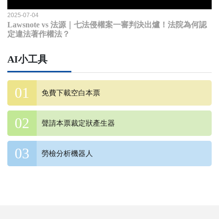
2025-07-04
Lawsnote vs 法源｜七法侵權案一審判決出爐！法院為何認
定違法著作權法？
AI小工具
免費下載空白本票
聲請本票裁定狀產生器
勞檢分析機器人