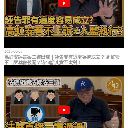
2025-08-08
高虹安誣告案二審出爐｜誣告罪有這麼容易成立？ 高虹安
不上訴就會被關？這句話其實不太對！