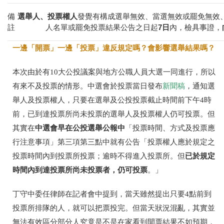
選舉人、投票權人
備
發覺有構成選舉無效、當選無效或罷免無效
7日
註
人名單或罷免投票結果公告之日起
內，檢具事證，
一邊「開票」一邊「投票」違反規定嗎？會影響選舉結果嗎？
本次由於有10大公投議案與地方公職人員大選一同進行，所以
有來不及投票的情形。中選會於投票當日發布
新聞稿
，通知選
舉人及投票權人，只要在選舉及公投投票截止時間前下午4時
前，已到達投票所尚未投票的選舉人及投票權人仍可投票。但
中選會早在公投選舉公報中
其實在
「投票時間、方式及投票應
行注意事項」第三項第三點中就有公告「投票權人應於規定之
已於規定
投票時間內到投票所投票；逾時不得進入投票所。但
時間內到達投票所尚未投票者，仍可投票
。」
丁守中委任律師在記者會中提到，當天雖然提出只要4點前到
投票所排隊的人，就可以把票投完。但當天狀況混亂，其實並
無法有效區分部分人究竟是不是在家看到開票結果不如預期，