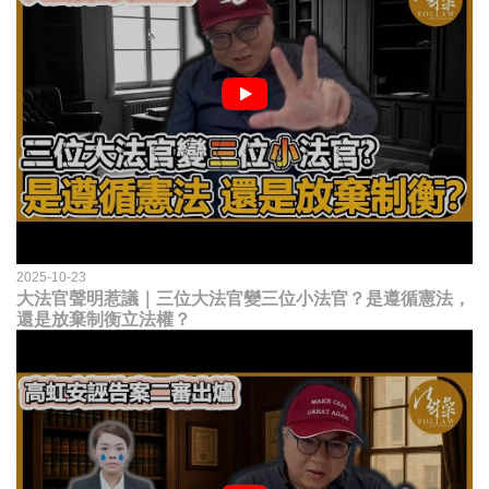
2025-10-23
大法官聲明惹議｜三位大法官變三位小法官？是遵循憲法，
還是放棄制衡立法權？