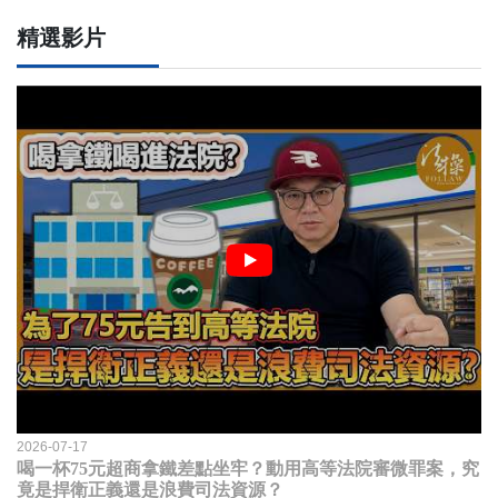
精選影片
2026-07-17
喝一杯75元超商拿鐵差點坐牢？動用高等法院審微罪案，究
竟是捍衛正義還是浪費司法資源？