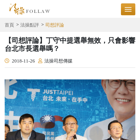
首頁
法操點評
司想評論
【司想評論】丁守中提選舉無效，只會影響
台北市長選舉嗎？
2018-11-26
法操司想傳媒