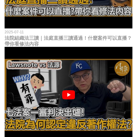
2025-07-11
法院組織法三讀｜法庭直播三讀通過！什麼案件可以直播？
帶你看修法內容