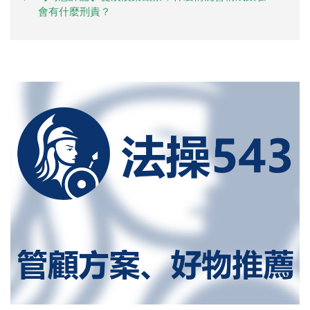
會有什麼刑責？