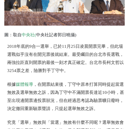
圖：取自
中央社
(
中央社記者郭日曉攝)
2018年底的9合一選舉，已於11月25日凌晨開票完畢，但此場
選戰似乎沒有在開完票後就結束。最受矚目的台北市長選戰，
兩強拉距直到開票的最後一刻才真正確定。台北市長柯文哲以
3254票之差，險勝對手丁守中。
根據
媒體報導
，在開票結束後，丁守中原本打算同時提起當選
無效及選舉無效之訴，因為丁守中不滿開票長達近10小時，甚
至出現邊開票邊投票狀況，但在經過思考認為驗票曠日廢時，
決定撤回重新驗票聲請，只提起選舉無效之訴。
究竟「選舉」無效與「當選」無效有什麼不同呢？選舉無效會