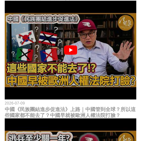
2026-07-09
中國《民族團結進步促進法》上路｜中國管到全球？所以這
些國家都不能去了？中國早就被歐洲人權法院打臉？