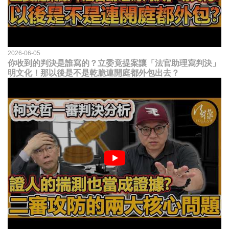
2026-06-05
你收到的判決是誰寫的？立委竟提案讓「法官助理寫判決」
明文化！那以後是不是乾脆連開庭都外包出去？