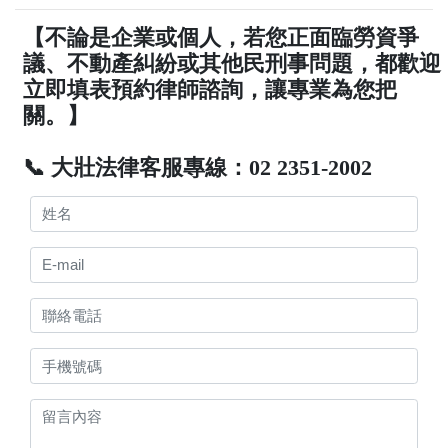
【不論是企業或個人，若您正面臨勞資爭
議、不動產糾紛或其他民刑事問題，都歡迎
立即填表預約律師諮詢，讓專業為您把
關。】
📞 大壯法律客服專線：02 2351-2002