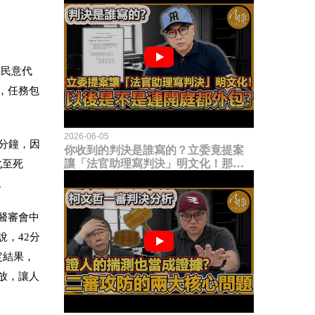
具民意代
，任務包
2026-06-05
2分鐘，因
你收到的判決是誰寫的？立委竟提案
讓「法官助理寫判決」明文化！那以
化至死
後是不是乾脆連開庭都外包出去？
。
醫審會中
，42分
定結果，
放，讓人