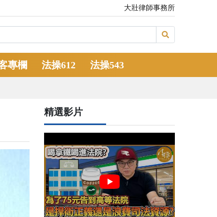
大壯律師事務所
客專欄
法操612
法操543
精選影片