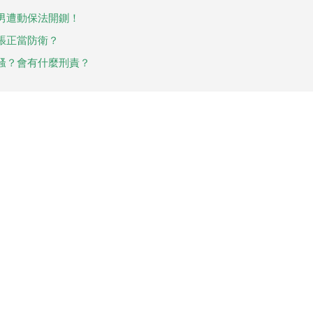
男遭動保法開鍘！
張正當防衛？
騷？會有什麼刑責？