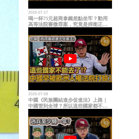
2026-07-17
喝一杯75元超商拿鐵差點坐牢？動用
高等法院審微罪案，究竟是捍衛正義
還是浪費司法資源？
2026-07-09
中國《民族團結進步促進法》上路｜
中國管到全球？所以這些國家都不能
去了？中國早就被歐洲人權法院打
臉？