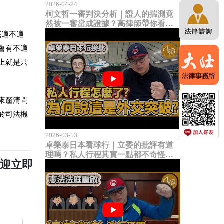
2026-04-24
柯文哲一審判決分析｜證人的揣測竟
然被一審當成證據？高律師帶你看未
來二審攻防的兩大核心點！
底適不適
會有不適
上就是只
來釐清問
於司法機
2026-03-13
卓榮泰日本看球行｜立委的批評有道
理嗎？私人行程其實一點都不奇怪？
歡迎立即
為何說這是一種外交突破？