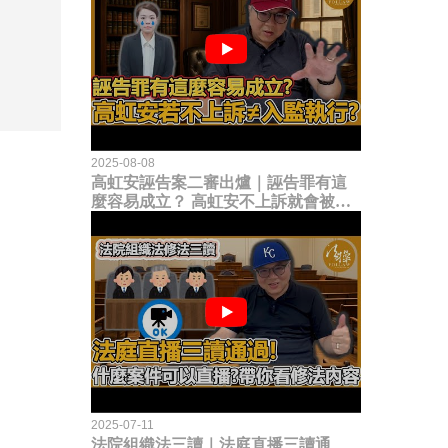
2025-08-08
高虹安誣告案二審出爐｜誣告罪有這
麼容易成立？ 高虹安不上訴就會被
關？這句話其實不太對！
2025-07-11
法院組織法三讀｜法庭直播三讀通