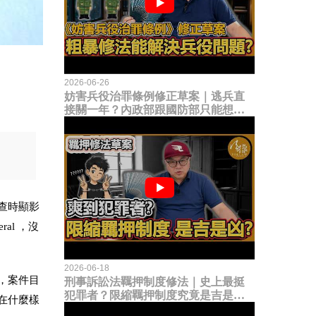
2026-06-26
妨害兵役治罪條例修正草案｜逃兵直
接關一年？內政部跟國防部只能想到
這種粗暴修法，是能解決什麼兵役問
題？
查時顯影
al ，沒
2026-06-18
，案件目
刑事訴訟法羈押制度修法｜史上最挺
犯罪者？限縮羈押制度究竟是吉是
在什麼樣
凶？