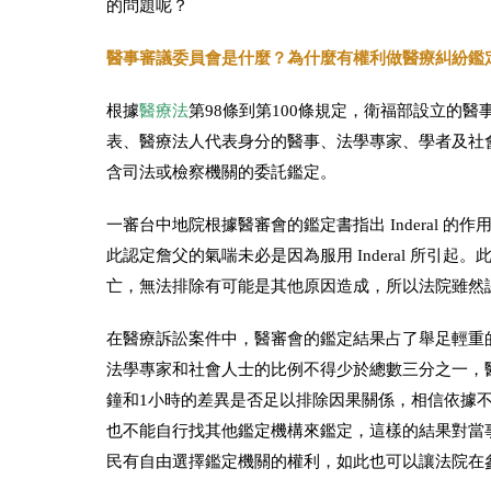
的問題呢？
醫事審議委員會是什麼？為什麼有權利做醫療糾紛鑑
根據
醫療法
第98條到第100條規定，衛福部設立的醫
表、醫療法人代表身分的醫事、法學專家、學者及社
含司法或檢察機關的委託鑑定。
一審台中地院根據醫審會的鑑定書指出 Inderal 的作
此認定詹父的氣喘未必是因為服用 Inderal 所
亡，無法排除有可能是其他原因造成，所以法院雖然
在醫療訴訟案件中，醫審會的鑑定結果占了舉足輕重
法學專家和社會人士的比例不得少於總數三分之一，
鐘和1小時的差異是否足以排除因果關係，相信依據
也不能自行找其他鑑定機構來鑑定，這樣的結果對當
民有自由選擇鑑定機關的權利，如此也可以讓法院在