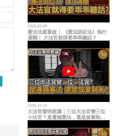
2026-01-09
憲法法庭重啟｜ 《憲法訴訟法》強行
通關！ 大法官就得要乖乖聽話？
2025-10-23
大法官聲明惹議｜三位大法官變三位
小法官？是遵循憲法，還是放棄制衡
立法權？