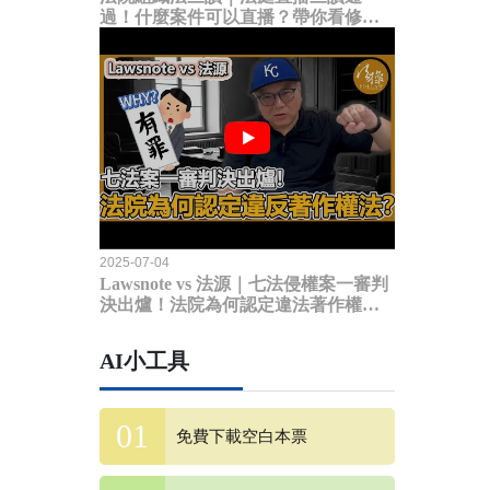
過！什麼案件可以直播？帶你看修法
內容
2025-07-04
Lawsnote vs 法源｜七法侵權案一審判
決出爐！法院為何認定違法著作權
法？
AI小工具
免費下載空白本票