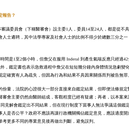
定報告？
不
事審議委員會（下稱醫審會）設主委1人，委員14至24人，都是從
會人士遴聘，其中法學專家及社會人士的比例不得少於總數三分之一
用時間是1至2個小時，但詹父在服用 Inderal 到產生氣喘反應只經過4
引起。此外，鑑定書也表示急救過程中詹父在短短幾分鐘內身體情況急劇變
認定確實有人為疏失，但因為行為和結果不具因果關係而判被告無罪
的份量，法院的心證很大一部分直接來自鑑定結果，但即便法條規定
醫審會主要仍然由醫師組成，客觀程度已經有疑慮；再者，以本案來說
不同見解會鑑定出不同結果，但在現行制度下當事人無法爭議這個鑑
事人是否公平？政府不應該再讓行政機關獨佔鑑定意見，應該適度開
參考更多不同的專業意見後再做出判斷，避免誤判。