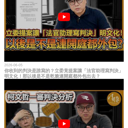
2026-06-05
你收到的判決是誰寫的？立委竟提案讓「法官助理寫判決」
明文化！那以後是不是乾脆連開庭都外包出去？