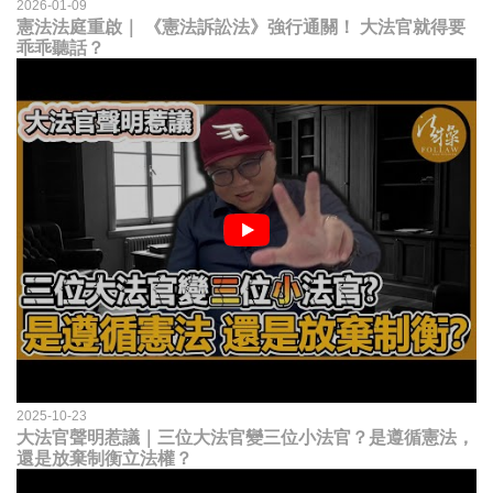
2026-01-09
憲法法庭重啟｜ 《憲法訴訟法》強行通關！ 大法官就得要
乖乖聽話？
2025-10-23
大法官聲明惹議｜三位大法官變三位小法官？是遵循憲法，
還是放棄制衡立法權？