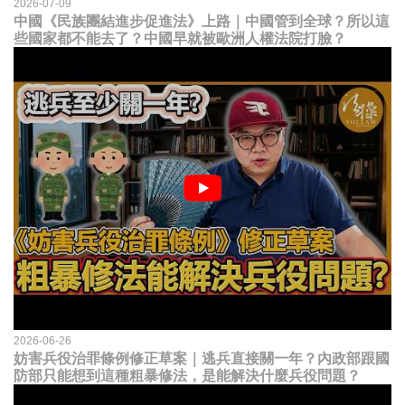
2026-07-09
中國《民族團結進步促進法》上路｜中國管到全球？所以這
些國家都不能去了？中國早就被歐洲人權法院打臉？
2026-06-26
妨害兵役治罪條例修正草案｜逃兵直接關一年？內政部跟國
防部只能想到這種粗暴修法，是能解決什麼兵役問題？