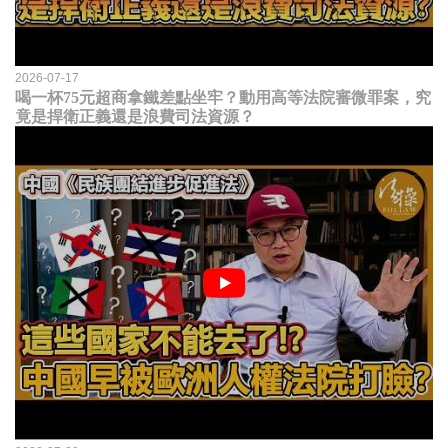
2026-07-17
喝一杯75元超商拿鐵差點坐牢？動用高等法院審微罪案，究
竟是捍衛正義還是浪費司法資源？