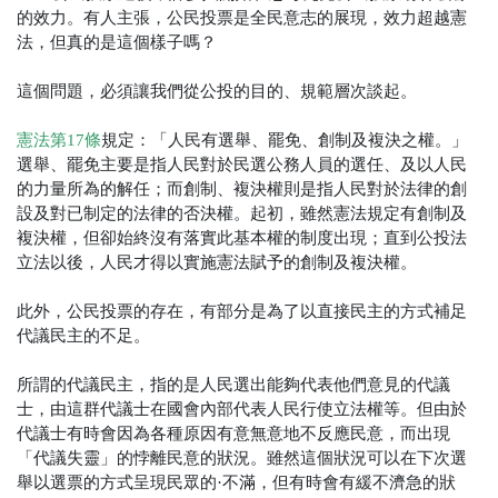
的效力。有人主張，公民投票是全民意志的展現，效力超越憲
法，但真的是這個樣子嗎？
這個問題，必須讓我們從公投的目的、規範層次談起。
憲法第17條
規定：「
人民有選舉、罷免、創制及複決之權。」
選舉、罷免主要是指人民對於民選公務人員的選任、及以人民
的力量所為的解任；而創制、複決權則是指人民對於法律的創
設及對已制定的法律的否決權。起初，雖然憲法規定有創制及
複決權，但卻始終沒有落實此基本權的制度出現；直到公投法
立法以後，人民才得以實施憲法賦予的創制及複決權。
此外，公民投票的存在，有部分是為了以直接民主的方式補足
代議民主的不足。
所謂的代議民主，指的是人民選出能夠代表他們意見的代議
士，由這群代議士在國會內部代表人民行使立法權等。但由於
代議士有時會因為各種原因有意無意地不反應民意，而出現
「代議失靈」的悖離民意的狀況。雖然這個狀況可以在下次選
舉以選票的方式呈現民眾的·不滿，但有時會有緩不濟急的狀