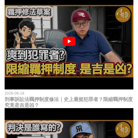
2026-06-18
刑事訴訟法羈押制度修法｜史上最挺犯罪者？限縮羈押制度
究竟是吉是凶？