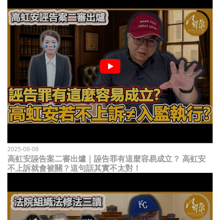
2025-08-08
高虹安誣告案二審出爐｜誣告罪有這麼容易成立？ 高虹安
不上訴就會被關？這句話其實不太對！