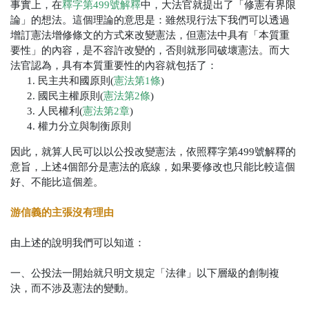
事實上，在
釋字第499號解釋
中，大法官就提出了「修憲有界限
論」的想法。這個理論的意思是：雖然現行法下我們可以透過
增訂憲法增修條文的方式來改變憲法，但憲法中具有「本質重
要性」的內容，是不容許改變的，否則就形同破壞憲法。而大
法官認為，具有本質重要性的內容就包括了：
民主共和國原則(
憲法第1條
)
國民主權原則(
憲法第2條
)
人民權利(
憲法第2章
)
權力分立與制衡原則
因此，就算人民可以以公投改變憲法，依照釋字第499號解釋的
意旨，上述4個部分是憲法的底線，如果要修改也只能比較這個
好、不能比這個差。
游信義的主張沒有理由
由上述的說明我們可以知道：
一、公投法一開始就只明文規定「法律」以下層級的創制複
決，而不涉及憲法的變動。