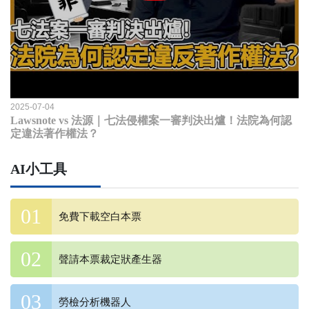
2025-07-04
Lawsnote vs 法源｜七法侵權案一審判決出爐！法院為何認
定違法著作權法？
AI小工具
免費下載空白本票
聲請本票裁定狀產生器
勞檢分析機器人