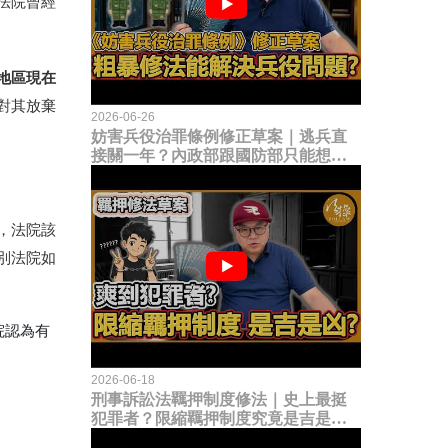
法院曾經
地區現在
對其放棄
2026-06-26
妨害兵役治罪條例修正草案｜逃兵直
接關一年？內政部跟國防部只能想到
這種粗暴修法，是能解決什麼兵役問
題？
，法院該
別法院如
院認為有
2026-06-18
刑事訴訟法羈押制度修法｜史上最挺
犯罪者？限縮羈押制度究竟是吉是
凶？