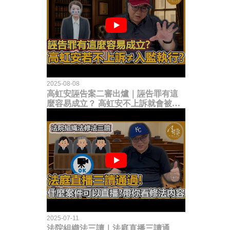
2025-08-08
高虹安誣告案二審出爐｜誣告罪有這
麼容易成立？ 高虹安不上訴就會被
關？這句話其實不太對！
2025-07-11
法院組織法三讀｜法庭直播三讀通