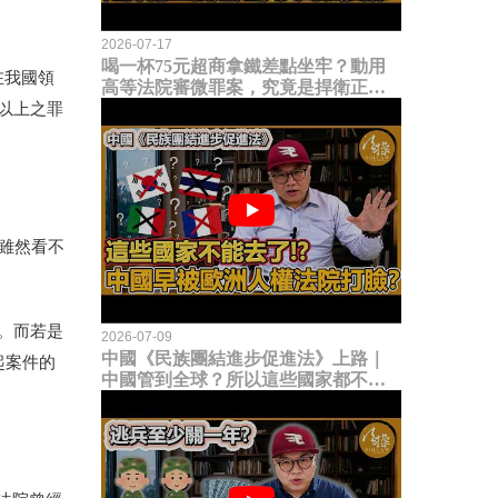
2026-07-17
喝一杯75元超商拿鐵差點坐牢？動用
在我國領
高等法院審微罪案，究竟是捍衛正義
還是浪費司法資源？
以上之罪
？雖然看不
。而若是
2026-07-09
中國《民族團結進步促進法》上路｜
起案件的
中國管到全球？所以這些國家都不能
去了？中國早就被歐洲人權法院打
臉？