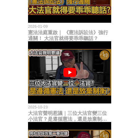
2026-01-09
憲法法庭重啟｜ 《憲法訴訟法》強行
通關！ 大法官就得要乖乖聽話？
2025-10-23
大法官聲明惹議｜三位大法官變三位
小法官？是遵循憲法，還是放棄制衡
立法權？