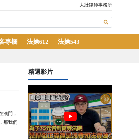
大壯律師事務所
客專欄
法操612
法操543
精選影片
在澳門，
，那我們