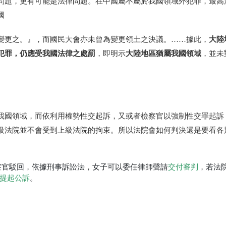
問題，更有可能是法律問題。在中國屬不屬於我國領域外犯罪，最高
國
大陸
變更之。』，而國民大會亦未曾為變更領土之決議。……據此，
犯罪，仍應受我國法律之處罰
大陸地區猶屬我國領域
，即明示
，並未
我國領域，而依利用權勢性交起訴，又或者檢察官以強制性交罪起訴
級法院並不會受到上級法院的拘束。所以法院會如何判決還是要看各
察官駁回，依據刑事訴訟法，女子可以委任律師聲請
交付審判
，若法
提起公訴
。