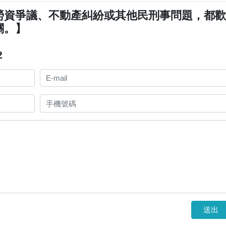
勞資爭議、不動產糾紛或其他民刑事問題，都
關。】
2
送出