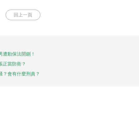
回上一頁
男遭動保法開鍘！
張正當防衛？
騷？會有什麼刑責？