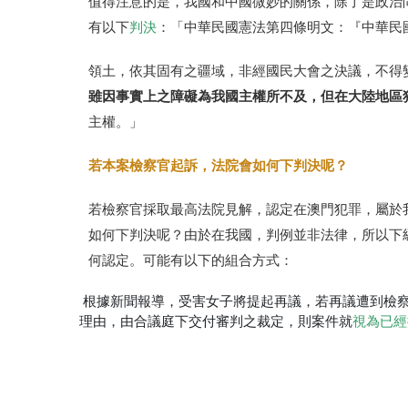
值得注意的是，我國和中國微妙的關係，除了是政治
有以下
判決
：「中華民國憲法第四條明文：『中華民
領土，依其固有之疆域，非經國民大會之決議，不得
雖因事實上之障礙為我國主權所不及，但在大陸地區
主權。」
若本案檢察官起訴，法院會如何下判決呢？
若檢察官採取最高法院見解，認定在澳門犯罪，屬於
如何下判決呢？由於在我國，判例並非法律，所以下
何認定。可能有以下的組合方式：
根據新聞報導，受害女子將提起再議，若再議遭到檢
理由，由合議庭下交付審判之裁定，則案件就
視為已經