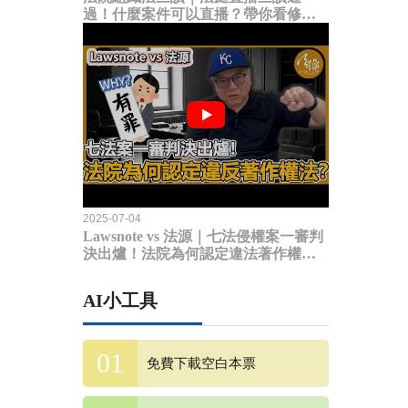
過！什麼案件可以直播？帶你看修法
內容
2025-07-04
Lawsnote vs 法源｜七法侵權案一審判
決出爐！法院為何認定違法著作權
法？
AI小工具
免費下載空白本票