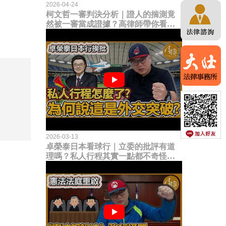
2026-04-24
柯文哲一審判決分析｜證人的揣測竟
然被一審當成證據？高律師帶你看未
來二審攻防的兩大核心點！
2026-03-13
卓榮泰日本看球行｜立委的批評有道
理嗎？私人行程其實一點都不奇怪？
為何說這是一種外交突破？