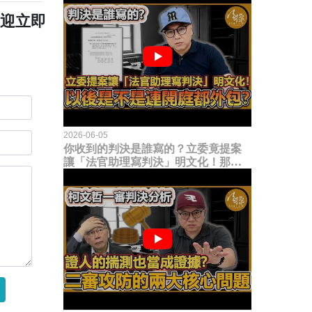
歡迎立即
2026-06-05
你收到的判決是誰寫的？立委竟提案
讓「法官助理寫判決」明文化！那以
後是不是乾脆連開庭都外包出去？