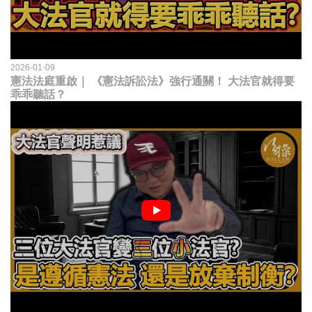
2026-01-09
憲法法庭重啟｜ 《憲法訴訟法》強行通關！ 大法官就得要
乖乖聽話？