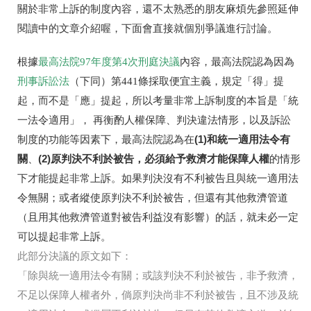
關於非常上訴的制度內容，還不太熟悉的朋友麻煩先參照延伸
閱讀中的文章介紹喔，下面會直接就個別爭議進行討論。
根據
最高法院97年度第4次刑庭決議
內容，最高法院認為因為
刑事訴訟法
（下同）第441條採取便宜主義，規定「得」提
起，而不是「應」提起，所以考量非常上訴制度的本旨是「統
一法令適用」， 再衡酌人權保障、判決違法情形，以及訴訟
(1)和統一適用法令有
制度的功能等因素下，最高法院認為在
關
(2)原判決不利於被告，必須給予救濟才能保障人權
、
的情形
下才能提起非常上訴。如果判決沒有不利被告且與統一適用法
令無關；或者縱使原判決不利於被告，但還有其他救濟管道
（且用其他救濟管道對被告利益沒有影響）的話，就未必一定
可以提起非常上訴。
此部分決議的原文如下：
「除與統一適用法令有關；或該判決不利於被告，非予救濟，
不足以保障人權者外，倘原判決尚非不利於被告，且不涉
及統