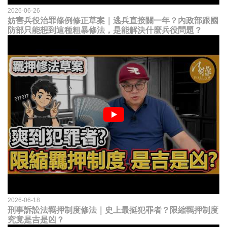
2026-06-26
妨害兵役治罪條例修正草案｜逃兵直接關一年？內政部跟國
防部只能想到這種粗暴修法，是能解決什麼兵役問題？
2026-06-18
刑事訴訟法羈押制度修法｜史上最挺犯罪者？限縮羈押制度
究竟是吉是凶？