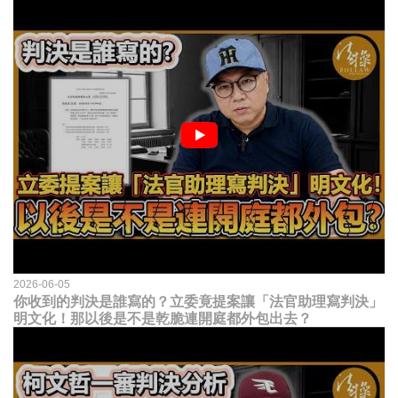
2026-06-05
你收到的判決是誰寫的？立委竟提案讓「法官助理寫判決」
明文化！那以後是不是乾脆連開庭都外包出去？