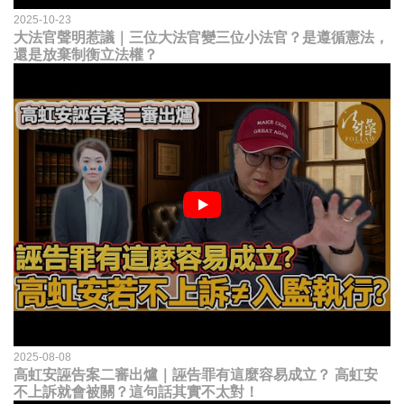
2025-10-23
大法官聲明惹議｜三位大法官變三位小法官？是遵循憲法，
還是放棄制衡立法權？
2025-08-08
高虹安誣告案二審出爐｜誣告罪有這麼容易成立？ 高虹安
不上訴就會被關？這句話其實不太對！