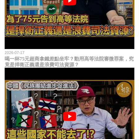
2026-07-17
喝一杯75元超商拿鐵差點坐牢？動用高等法院審微罪案，究
竟是捍衛正義還是浪費司法資源？