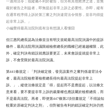
一適用法令；或縱屬不利於被告，但另有其他救濟之道，並無
礙於被告之利益者，即無提起非常上訴之必要性。亦即，縱有
在通常程序得上訴於第三審之判決違背法令情形，並非均得提
起非常上訴。」
小編覺得最高法院到底有沒有想讓人看懂囧
但江惠民總長認為法條並沒有明文規範最高法院決議中的提訴
條件，最高法院用決議限縮檢察總長的職權已經逾越權限，此
外，確定判決有錯誤就應該要更正，未來會該提就提非常上
訴，不會受限於最高法院決議。
第441條規定：「判決確定後，發見該案件之審判係違背法令
者，最高法院檢察署檢察總長得向最高法院提起非常上
訴。」，縱使法條規定是「得」提起而不是應提起，以法條文
意來看，要不要提非常上訴的裁量權也應該屬於檢察總長，而
不是最高法院。再者，即便第447條第2項但書規定「不得諭知
較重於原確定判決之刑」，但對被告有利的錯誤確定判決仍然