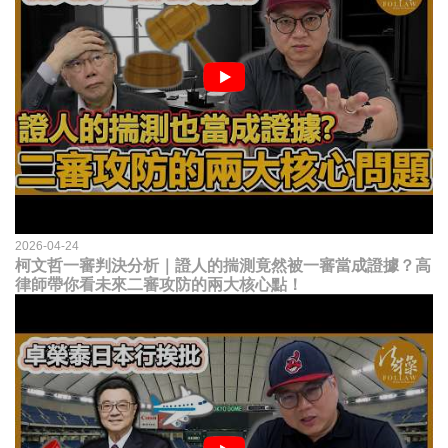
2026-04-24
柯文哲一審判決分析｜證人的揣測竟然被一審當成證據？高
律師帶你看未來二審攻防的兩大核心點！