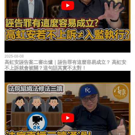
2025-08-08
高虹安誣告案二審出爐｜誣告罪有這麼容易成立？ 高虹安
不上訴就會被關？這句話其實不太對！