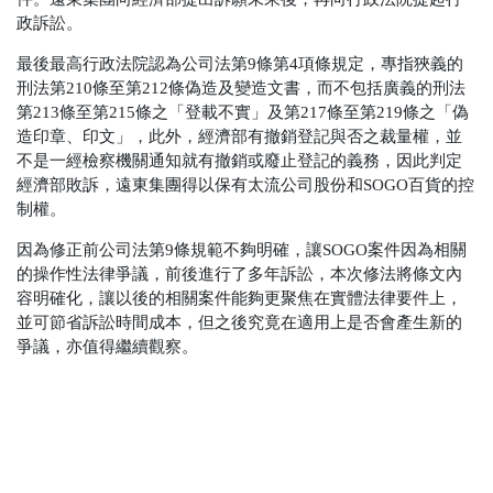
政訴訟。
最後最高行政法院認為公司法第9條第4項條規定，專指狹義的
刑法第210條至第212條偽造及變造文書，而不包括廣義的刑法
第213條至第215條之「登載不實」及第217條至第219條之「偽
造印章、印文」，此外，經濟部有撤銷登記與否之裁量權，並
不是一經檢察機關通知就有撤銷或廢止登記的義務，因此判定
經濟部敗訴，遠東集團得以保有太流公司股份和SOGO百貨的控
制權。
因為修正前公司法第9條規範不夠明確，讓SOGO案件因為相關
的操作性法律爭議，前後進行了多年訴訟，本次修法將條文內
容明確化，讓以後的相關案件能夠更聚焦在實體法律要件上，
並可節省訴訟時間成本，但之後究竟在適用上是否會產生新的
爭議，亦值得繼續觀察。