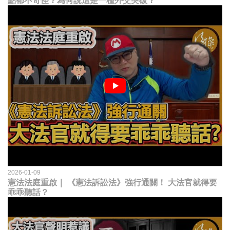
點都不奇怪？為何說這是一種外交突破？
2026-01-09
憲法法庭重啟｜ 《憲法訴訟法》強行通關！ 大法官就得要
乖乖聽話？