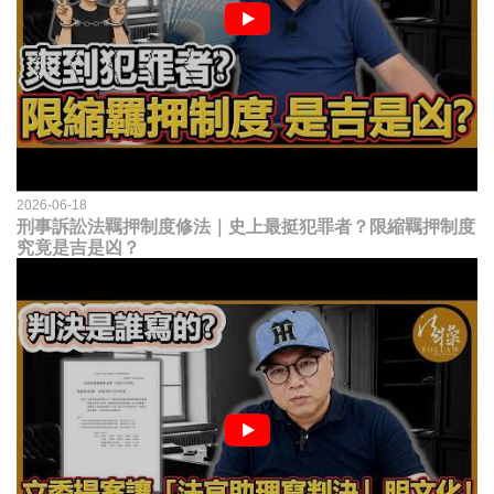
2026-06-18
刑事訴訟法羈押制度修法｜史上最挺犯罪者？限縮羈押制度
究竟是吉是凶？