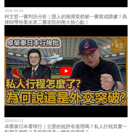
2026-04-24
柯文哲一審判決分析｜證人的揣測竟然被一審當成證據？高
律師帶你看未來二審攻防的兩大核心點！
2026-03-13
卓榮泰日本看球行｜立委的批評有道理嗎？私人行程其實一