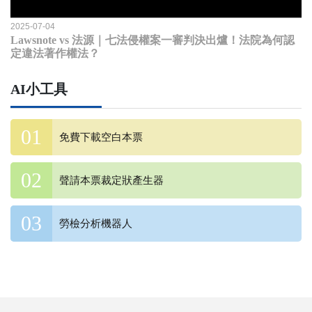
2025-07-04
Lawsnote vs 法源｜七法侵權案一審判決出爐！法院為何認
定違法著作權法？
AI小工具
免費下載空白本票
聲請本票裁定狀產生器
勞檢分析機器人