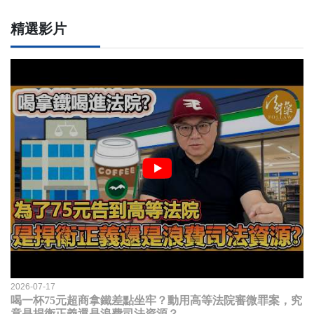
精選影片
2026-07-17
喝一杯75元超商拿鐵差點坐牢？動用高等法院審微罪案，究
竟是捍衛正義還是浪費司法資源？