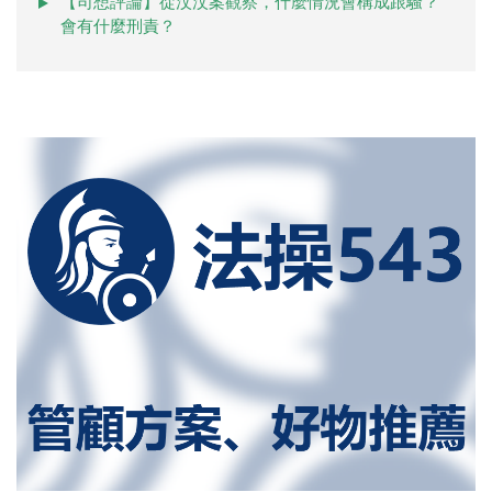
【司想評論】從汶汶案觀察，什麼情況會構成跟騷？
會有什麼刑責？