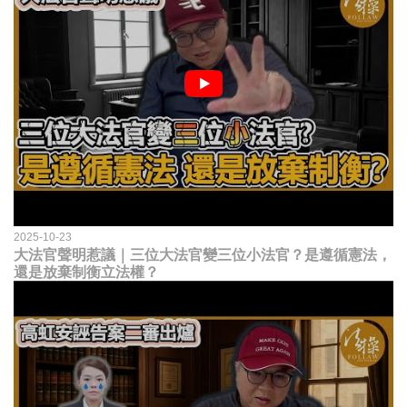
2025-10-23
大法官聲明惹議｜三位大法官變三位小法官？是遵循憲法，
還是放棄制衡立法權？