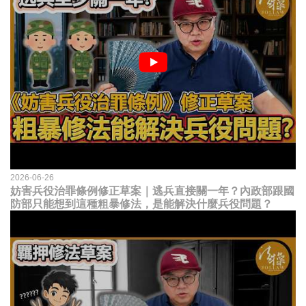
2026-06-26
妨害兵役治罪條例修正草案｜逃兵直接關一年？內政部跟國
防部只能想到這種粗暴修法，是能解決什麼兵役問題？