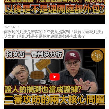
2026-06-05
你收到的判決是誰寫的？立委竟提案讓「法官助理寫判決」
明文化！那以後是不是乾脆連開庭都外包出去？