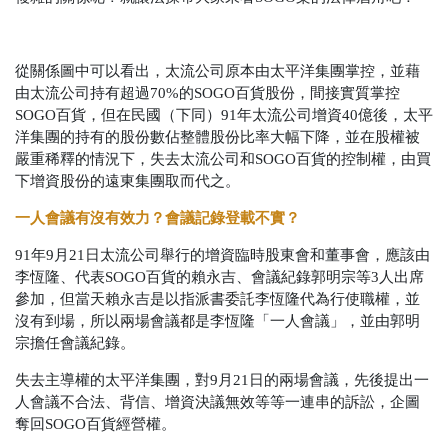
從關係圖中可以看出，太流公司原本由太平洋集團掌控，並藉
由太流公司持有超過70%的SOGO百貨股份，間接實質掌控
SOGO百貨，但在民國（下同）91年太流公司增資40億後，太平
洋集團的持有的股份數佔整體股份比率大幅下降，並在股權被
嚴重稀釋的情況下，失去太流公司和SOGO百貨的控制權，由買
下增資股份的遠東集團取而代之。
一人會議有沒有效力？會議記錄登載不實？
91年9月21日太流公司舉行的增資臨時股東會和董事會，應該由
李恆隆、代表SOGO百貨的賴永吉、會議紀錄郭明宗等3人出席
參加，但當天賴永吉是以指派書委託李恆隆代為行使職權，並
沒有到場，所以兩場會議都是李恆隆「一人會議」，並由郭明
宗擔任會議紀錄。
失去主導權的太平洋集團，對9月21日的兩場會議，先後提出一
人會議不合法、背信、增資決議無效等等一連串的訴訟，企圖
奪回SOGO百貨經營權。