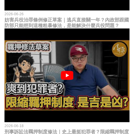
2026-06-26
妨害兵役治罪條例修正草案｜逃兵直接關一年？內政部跟國
防部只能想到這種粗暴修法，是能解決什麼兵役問題？
2026-06-18
刑事訴訟法羈押制度修法｜史上最挺犯罪者？限縮羈押制度