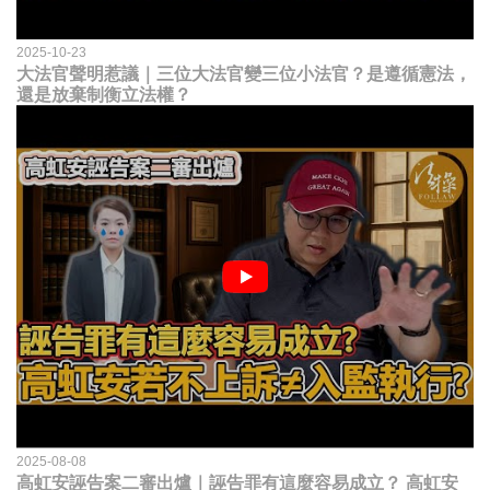
2025-10-23
大法官聲明惹議｜三位大法官變三位小法官？是遵循憲法，
還是放棄制衡立法權？
2025-08-08
高虹安誣告案二審出爐｜誣告罪有這麼容易成立？ 高虹安