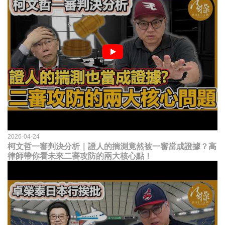
2026-04-24
柯文哲一審判決分析｜證人的揣測竟然被一審當成證據？高
律師帶你看未來二審攻防的兩大核心點！