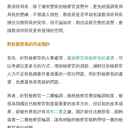
蔡清祥局長，除了擁有豐富的檢察官資歷外，更先經過調查局
局長的歷練，不禁讓人猜想，蔡政府是否早就有讓蔡清祥局長
擔任法務部長的安排。但不論如何，相信這樣完整的資歷，會
讓蔡清祥部長更有發揮的空間。
對於新部長的司改期許
首先，針對檢察官的人事處理，在
檢察官與檢察長的遴選
，可
以考慮以更多元的方式，增加檢察官的員額，減輕目前檢察官
人力不足和負擔案件量過重的一部分問題。而針對檢察長的遴
選，也應避免有黑箱的問題。
再者，針對檢察官一二審輪調，雖然檢察官應採輪調制度，被
視為我國近代檢察官制度最重要的改革方向。但目前的改革成
果，卻被外界批評有
萬年二審
之嫌。期許新任法務部長，能夠
落實一二審檢察官輪調，讓有經驗的檢察官能夠帶領一審的檢
察官進行偵辦。