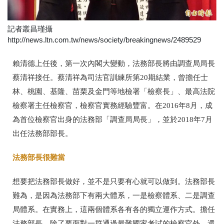
記者叢昌瑾攝
http://news.ltn.com.tw/news/society/breakingnews/2489529
賴清德上任後，第一次內閣大變動，法務部長將由調查局局長
蔡清祥接任。蔡清祥為司法官訓練所第20期結業，曾擔任士
林、桃園、基隆、苗栗及金門等地檢署「檢察長」、最高法院
檢察署主任檢察官，檢察官實務經驗豐富。在2016年8月，成
為首位檢察官出身的法務部「調查局局長」，並於2018年7月
出任法務部部長。
法務部長很難當
想要把法務部長做好，並不是只要有心就可以做到。法務部長
難為，是因為法務部下有兩大體系，一是檢察體系、二是調查
局體系。在實務上，這兩個體系各有各的獨立運作方式。擔任
法務部長，除了要面對一群通過最難國家考試的檢察官外，還