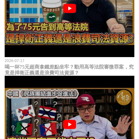
2026-07-17
喝一杯75元超商拿鐵差點坐牢？動用高等法院審微罪案，究
竟是捍衛正義還是浪費司法資源？