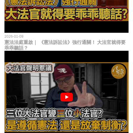
2026-01-09
憲法法庭重啟｜ 《憲法訴訟法》強行通關！ 大法官就得要
乖乖聽話？