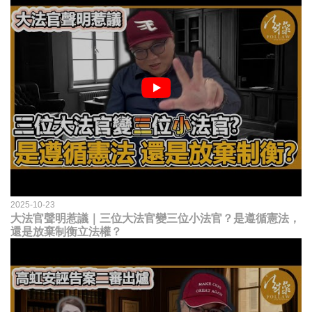
2025-10-23
大法官聲明惹議｜三位大法官變三位小法官？是遵循憲法，
還是放棄制衡立法權？