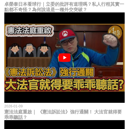
卓榮泰日本看球行｜立委的批評有道理嗎？私人行程其實一
點都不奇怪？為何說這是一種外交突破？
2026-01-09
憲法法庭重啟｜ 《憲法訴訟法》強行通關！ 大法官就得要
乖乖聽話？