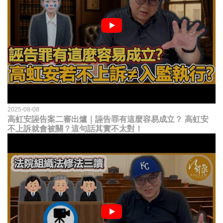
2025-08-08
高虹安誣告案二審出爐｜誣告罪有這麼容易成立？ 高虹安
不上訴就會被關？這句話其實不太對！