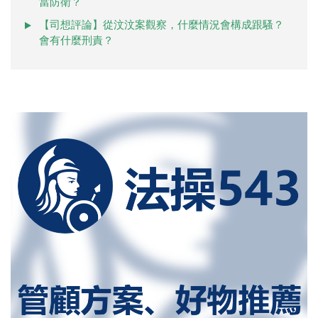
當防衛？
【司想評論】從汶汶案觀察，什麼情況會構成跟騷？
會有什麼刑責？