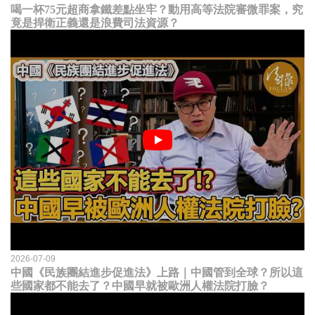
喝一杯75元超商拿鐵差點坐牢？動用高等法院審微罪案，究
竟是捍衛正義還是浪費司法資源？
2026-07-09
中國《民族團結進步促進法》上路｜中國管到全球？所以這
些國家都不能去了？中國早就被歐洲人權法院打臉？