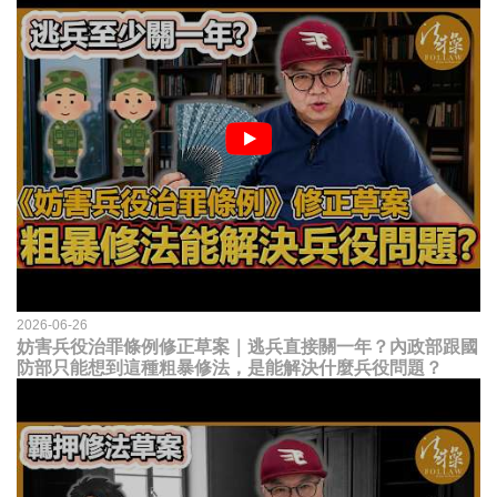
2026-06-26
妨害兵役治罪條例修正草案｜逃兵直接關一年？內政部跟國
防部只能想到這種粗暴修法，是能解決什麼兵役問題？