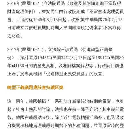
2016年(民國105年)立法院通過《政黨及其附隨組織不當取得
財產處理條例》，並於同年由行政院組成「不當黨產處理委員
會」，追討從1945年8月15日起，政黨(於中華民國76年7月15
日前成立並依動員戡亂時期人民團體法規定備案者)不當取得
之財產。
2017年(民國106年)，立法院三讀通過《促進轉型正義條
例》，預計還原1945年(民國34年)8月15日起至1991年(民國80
年)4月30日間的歷史真相、及相關檔案解密等，行政院目前也
正著手於專責機關「促進轉型正義委員會」的設立。
轉型正義議題應該會持續延燒
這一兩年，韓國拍攝了一系列簡介威權統治時期的電影，也引
起了社會上熱烈的討論，法操也在前一陣子介紹了其中幾部電
影。韓國在戒嚴結束後，除了近年電影拍攝活動外，也透過政
府機關積極地處理戒嚴時期留下的各種問題，並還原當時的歷