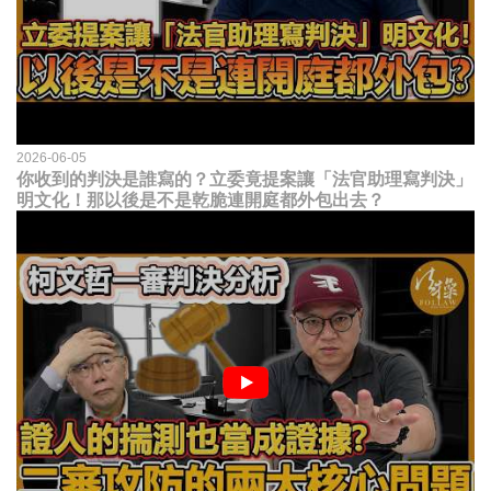
2026-06-05
你收到的判決是誰寫的？立委竟提案讓「法官助理寫判決」
明文化！那以後是不是乾脆連開庭都外包出去？