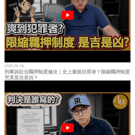
2026-06-18
刑事訴訟法羈押制度修法｜史上最挺犯罪者？限縮羈押制度
究竟是吉是凶？