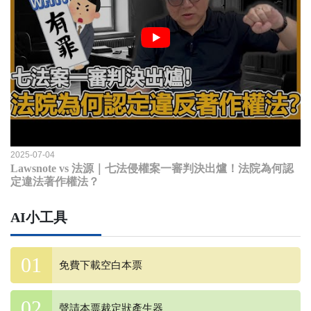
2025-07-04
Lawsnote vs 法源｜七法侵權案一審判決出爐！法院為何認
定違法著作權法？
AI小工具
免費下載空白本票
聲請本票裁定狀產生器