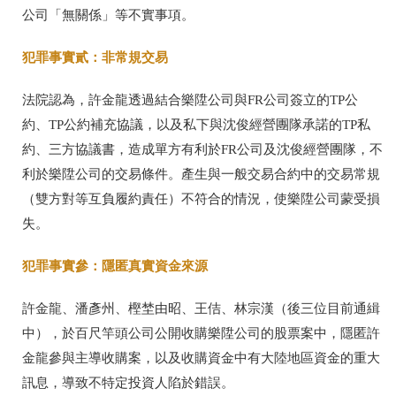
公司「無關係」等不實事項。
犯罪事實貳：非常規交易
法院認為，許金龍透過結合樂陞公司與FR公司簽立的TP公
約、TP公約補充協議，以及私下與沈俊經營團隊承諾的TP私
約、三方協議書，造成單方有利於FR公司及沈俊經營團隊，不
利於樂陞公司的交易條件。產生與一般交易合約中的交易常規
（雙方對等互負履約責任）不符合的情況，使樂陞公司蒙受損
失。
犯罪事實參：隱匿真實資金來源
許金龍、潘彥州、
樫埜由昭、王佶、林宗漢（後三位目前通緝
中），於百尺竿頭公司公開收購樂陞公司的股票案中，隱匿許
金龍參與主導收購案，以及收購資金中有大陸地區資金的重大
訊息，導致不特定投資人陷於錯誤。