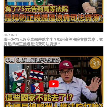
2026-07-17
喝一杯75元超商拿鐵差點坐牢？動用高等法院審微罪案，究
竟是捍衛正義還是浪費司法資源？