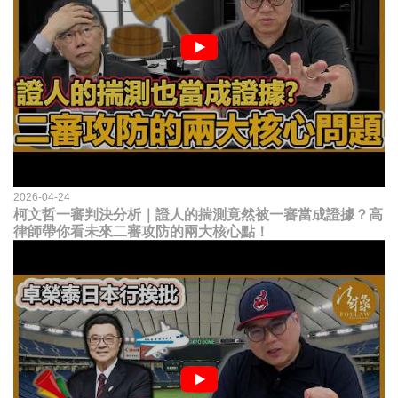
2026-04-24
柯文哲一審判決分析｜證人的揣測竟然被一審當成證據？高
律師帶你看未來二審攻防的兩大核心點！