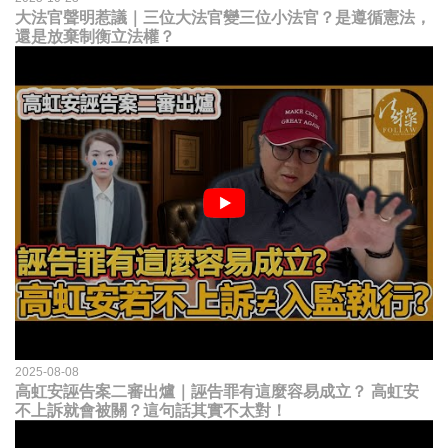
大法官聲明惹議｜三位大法官變三位小法官？是遵循憲法，
還是放棄制衡立法權？
2025-08-08
高虹安誣告案二審出爐｜誣告罪有這麼容易成立？ 高虹安
不上訴就會被關？這句話其實不太對！