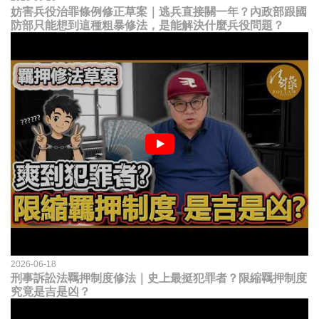
妨害兵役治罪條例修正草案｜逃兵直接關一年？內政部跟國
防部只能想到這種粗暴修法，是能解決什麼兵役問題？
2026-06-18
刑事訴訟法羈押制度修法｜史上最挺犯罪者？限縮羈押制度
究竟是吉是凶？