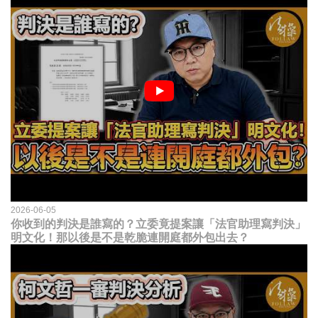
2026-06-05
你收到的判決是誰寫的？立委竟提案讓「法官助理寫判決」
明文化！那以後是不是乾脆連開庭都外包出去？