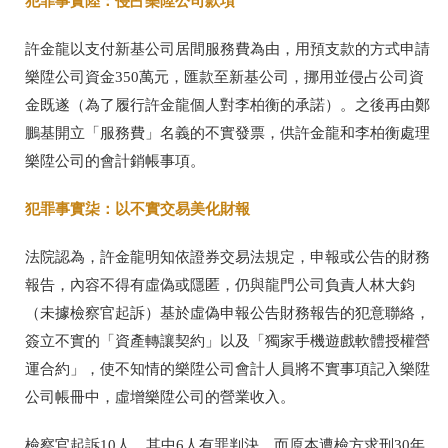
犯罪事實陸
：
侵占樂陞公司款項
許金龍以支付新基公司居間服務費為由，用預支款的方式申請
樂陞公司資金350萬元，匯款至新基公司，挪用並侵占公司資
金既遂（為了履行許金龍個人對李柏衡的承諾）。之後再由鄭
鵬基開立「服務費」名義的不實發票，供許金龍和李柏衡處理
樂陞公司的會計銷帳事項。
犯罪事實柒
：
以不實交易美化財報
法院認為，許金龍明知依證券交易法規定，申報或公告的財務
報告，內容不得有虛偽或隱匿，仍與龍門公司負責人林大鈞
（未據檢察官起訴）基於虛偽申報公告財務報告的犯意聯絡，
簽立不實的「資產轉讓契約」以及「獨家手機遊戲軟體授權營
運合約」，使不知情的樂陞公司會計人員將不實事項記入樂陞
公司帳冊中，虛增樂陞公司的營業收入。
檢察官起訴10人，其中6人有罪判決。而原本遭檢方求刑30年