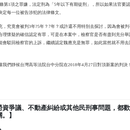
49條第1項之罪嫌，法定刑為「5年以下有期徒刑」，所以如果法官要
決定每一位被告涉犯的法律條文。
，究竟會被判3年?5年？7年？或許還不用特別去探討，因為會被判
合理懷疑的確信認定有罪，可是在本案中，檢察官是否有盡到充分舉
能會駁回檢察官的上訴，繼續認定魏應充是無罪，如此當然就不用去
我們靜候台灣高等法院台中分院在2018年4月27日對頂新案的判決
勞資爭議、不動產糾紛或其他民刑事問題，都
關。】