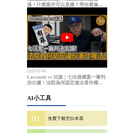
過！什麼案件可以直播？帶你看修法
內容
2025-07-04
Lawsnote vs 法源｜七法侵權案一審判
決出爐！法院為何認定違法著作權
法？
AI小工具
免費下載空白本票