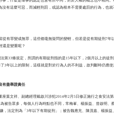
好事，什麼是壞事的認定也會有所不同，對於人權的概念也不相同。
為沒有這麼可惡，而減輕刑罰，或認為根本不需要處罰的行為，也就
、當從有罪變成無罪，這些都毫無疑問的變輕，但若是從有期徒刑7年
輕還是變重呢？
法第33條規定，所謂的有期徒刑指的是15年以下，2個月以上的徒刑
加了3年以上的限制，這樣就是對於行為人的不利益，故判斷時仍應使
沒有盡舉證責任
葉文祥、副總經理戴啟川涉犯2014年2月5日修正施行之食安法第4
因為被告眾多，每個人行為時點也不同，常梅峯、楊振益、曾啟明、
項之罪嫌，法定刑為「3年以下有期徒刑」；被告魏應充、陳茂嘉、楊振益