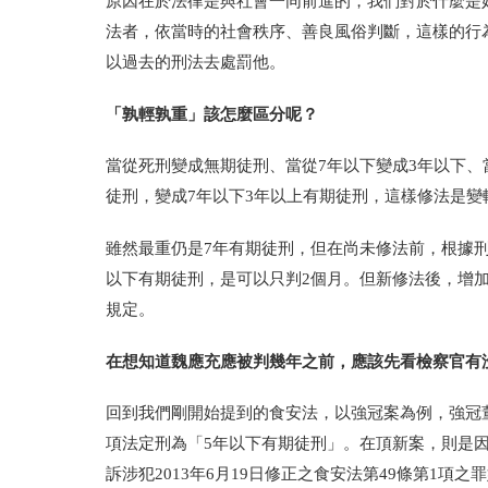
原因在於法律是與社會一同前進的，我們對於什麼是
法者，依當時的社會秩序、善良風俗判斷，這樣的行
以過去的刑法去處罰他。
「孰輕孰重」該怎麼區分呢？
當從死刑變成無期徒刑、當從7年以下變成3年以下
徒刑，變成7年以下3年以上有期徒刑，這樣修法是變
雖然最重仍是7年有期徒刑，但在尚未修法前，根據刑
以下有期徒刑，是可以只判2個月。但新修法後，增
規定。
在想知道魏應充應被判幾年之前，應該先看檢察官有
回到我們剛開始提到的食安法，以強冠案為例，強冠董座
項法定刑為「5年以下有期徒刑」。在頂新案，則是
訴涉犯2013年6月19日修正之食安法第49條第1