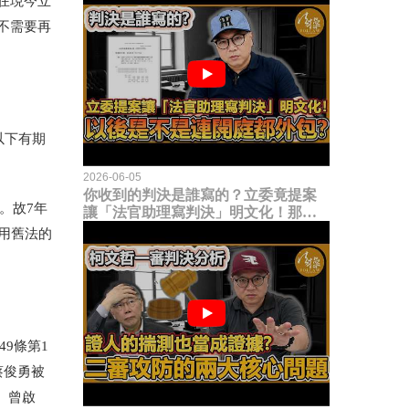
在現今立
不需要再
以下有期
2026-06-05
你收到的判決是誰寫的？立委竟提案
。故7年
讓「法官助理寫判決」明文化！那以
後是不是乾脆連開庭都外包出去？
用舊法的
9條第1
蔡俊勇被
、曾啟