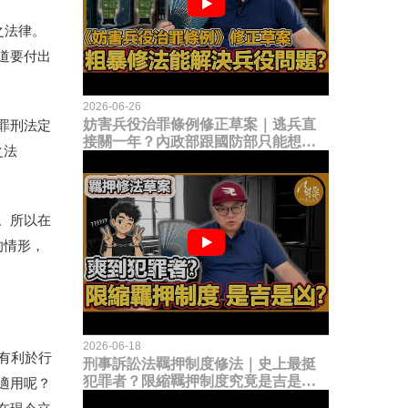
之法律。
道要付出
2026-06-26
妨害兵役治罪條例修正草案｜逃兵直
罪刑法定
接關一年？內政部跟國防部只能想到
之法
這種粗暴修法，是能解決什麼兵役問
題？
。所以在
的情形，
2026-06-18
有利於行
刑事訴訟法羈押制度修法｜史上最挺
犯罪者？限縮羈押制度究竟是吉是
適用呢？
凶？