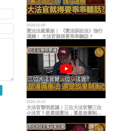
2026-01-09
憲法法庭重啟｜ 《憲法訴訟法》強行
通關！ 大法官就得要乖乖聽話？
2025-10-23
大法官聲明惹議｜三位大法官變三位
小法官？是遵循憲法，還是放棄制衡
立法權？