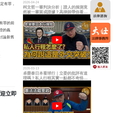
2026-04-24
認定有罪，
柯文哲一審判決分析｜證人的揣測竟
然被一審當成證據？高律師帶你看未
來二審攻防的兩大核心點！
有罪的前
證的義
討論新舊
！
2026-03-13
卓榮泰日本看球行｜立委的批評有道
理嗎？私人行程其實一點都不奇怪？
為何說這是一種外交突破？
歡迎立即