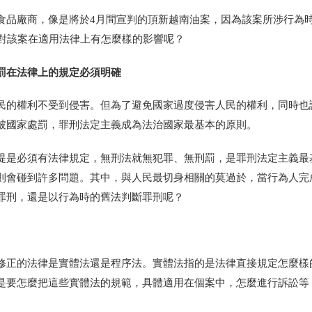
食品廠商，像是將於4月間宣判的頂新越南油案，因為該案所涉行為
會對該案在適用法律上有怎麼樣的影響呢？
罰在法律上的規定必須明確
民的權利不受到侵害。但為了避免國家過度侵害人民的權利，同時也
被國家處罰，罪刑法定主義成為法治國家最基本的原則。
提是必須有法律規定，無刑法就無犯罪、無刑罰，是罪刑法定主義最
則會碰到許多問題。其中，與人民最切身相關的莫過於，當行為人完
罪刑，還是以行為時的舊法判斷罪刑呢？
修正的法律是實體法還是程序法。實體法指的是法律直接規定怎麼樣
是要怎麼把這些實體法的規範，具體適用在個案中，怎麼進行訴訟等