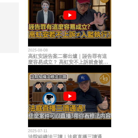
2025-08-08
高虹安誣告案二審出爐｜誣告罪有這
麼容易成立？ 高虹安不上訴就會被
關？這句話其實不太對！
2025-07-11
法院組織法三讀｜法庭直播三讀通