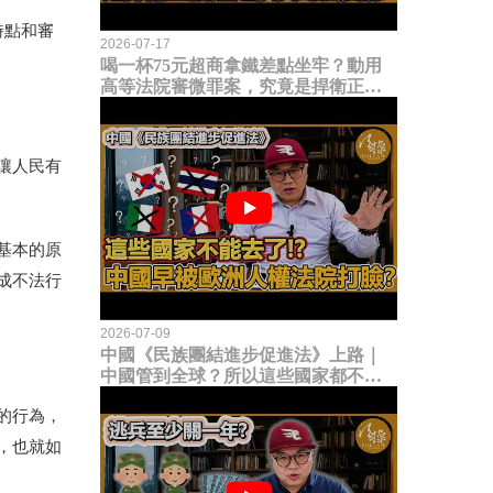
時點和審
2026-07-17
喝一杯75元超商拿鐵差點坐牢？動用
高等法院審微罪案，究竟是捍衛正義
還是浪費司法資源？
讓人民有
基本的原
成不法行
2026-07-09
中國《民族團結進步促進法》上路｜
中國管到全球？所以這些國家都不能
去了？中國早就被歐洲人權法院打
的行為，
臉？
，也就如