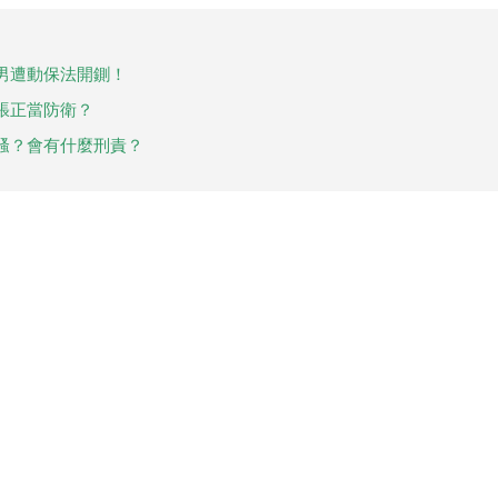
男遭動保法開鍘！
張正當防衛？
騷？會有什麼刑責？