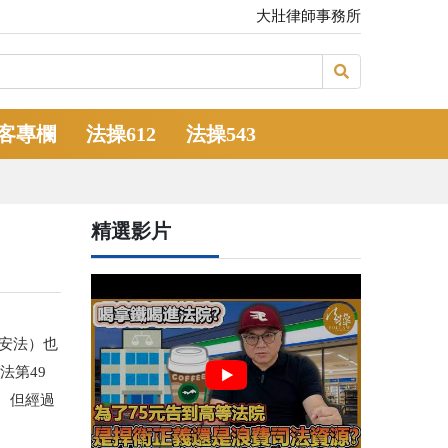
大壯律師事務所
客專欄
法操612
法操543
精選影片
安法）也
法第49
金。但經過