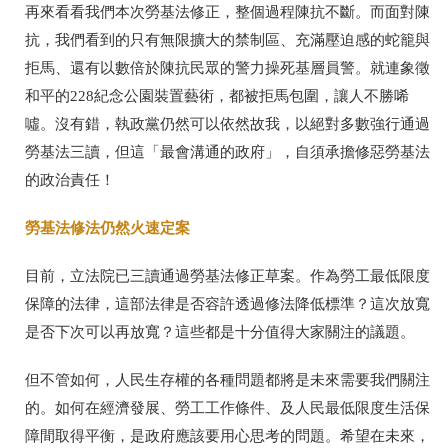
再來看看我們本次勞基法修正，整個過程陳抗不斷。而面對陳
抗，我們看到的只有無限擴大的禁制區、充滿壓迫感的蛇籠與
拒馬、還有以數倍於陳抗民眾的警力操死基層員警。就連象徵
和平的228紀念公園裝置藝術，都被拒馬包圍，讓人不勝唏
噓。沒有錯，執政黨仍然可以依然故我，以絕對多數強行通過
勞基法三讀，但這「最會溝通的政府」，自須承擔修惡勞基法
的政治責任！
勞基法修法仍然火速定案
目前，立法院已三讀通過勞基法修正草案。作為勞工最低限度
保障的法律，這部法律是否容許透過修法降低標準？這次放寬
是否下次可以再放寬？這些都是十分值得大家關注的議題。
但不管如何，人民生存權的各種問題都將是未來需要我們關注
的。如何在經濟發展、勞工工作條件、及人民最低限度生活保
障間取得平衡，是政府應該要用心思考的問題。希望在未來，