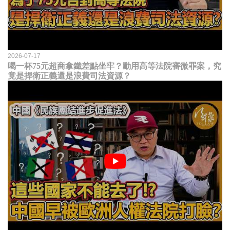
2026-07-17
喝一杯75元超商拿鐵差點坐牢？動用高等法院審微罪案，究
竟是捍衛正義還是浪費司法資源？