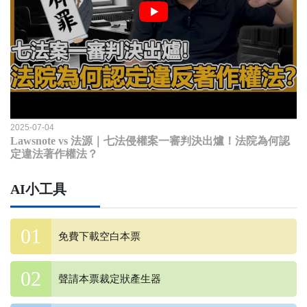
2025-07-04
Lawsnote vs 法源｜七法侵權案一審判決出爐！法院為何認
定違法著作權法？
AI小工具
免費下載空白本票
聲請本票裁定狀產生器