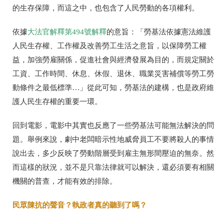
的生存保障，而這之中，也包含了人民勞動的各項權利。
依據
大法官解釋第
494
號解釋
的意旨：「勞基法依據憲法維護
人民生存權、工作權及改善勞工生活之意旨，以保障勞工權
益，加強勞雇關係，促進社會與經濟發展為目的，而規定關於
工資、工作時間、休息、休假、退休、職業災害補償等勞工勞
動條件之最低標準…」從此可知，勞基法的建構，也是政府維
護人民生存權的重要一環。
回到電影，電影中其實也反應了一些勞基法可能無法解決的問
題。舉例來說，劇中老闆暗示性地威脅員工不要將殺人的事情
說出去，多少反映了勞動階層受到雇主無形間壓迫的無奈。然
而這樣的狀況，並不是只靠法律就可以解決，還必須要有相關
機關的普查，才能有效的排除。
民眾陳抗的聲音？執政者真的聽到了嗎？