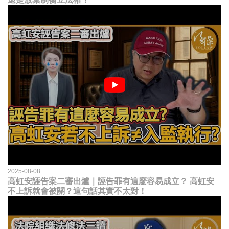
2025-08-08
高虹安誣告案二審出爐｜誣告罪有這麼容易成立？ 高虹安
不上訴就會被關？這句話其實不太對！