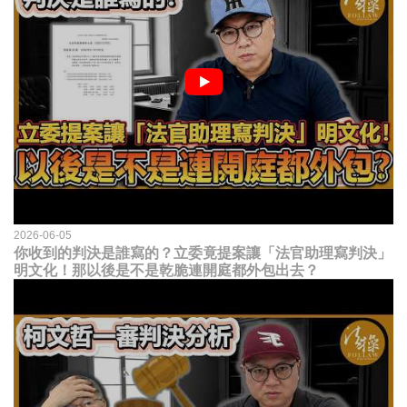
2026-06-05
你收到的判決是誰寫的？立委竟提案讓「法官助理寫判決」
明文化！那以後是不是乾脆連開庭都外包出去？