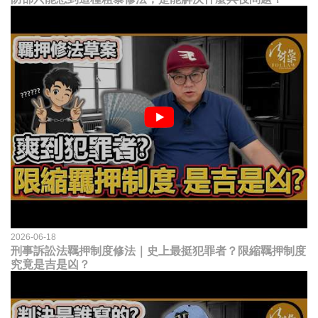
2026-06-18
刑事訴訟法羈押制度修法｜史上最挺犯罪者？限縮羈押制度
究竟是吉是凶？