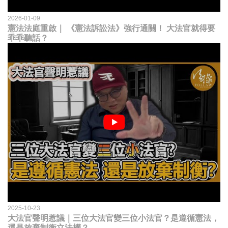
2026-01-09
憲法法庭重啟｜ 《憲法訴訟法》強行通關！ 大法官就得要
乖乖聽話？
2025-10-23
大法官聲明惹議｜三位大法官變三位小法官？是遵循憲法，
還是放棄制衡立法權？