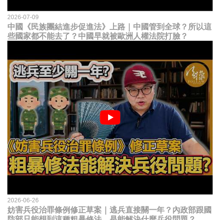
2026-07-09
中國《民族團結進步促進法》上路｜中國管到全球？所以這
些國家都不能去了？中國早就被歐洲人權法院打臉？
2026-06-26
妨害兵役治罪條例修正草案｜逃兵直接關一年？內政部跟國
防部只能想到這種粗暴修法，是能解決什麼兵役問題？