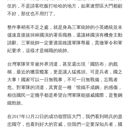
仗的，不是請客吃飯打哈哈的地方，如果連營區大門都顧
不好，那仗也不用打了。
整件事稍有不足之處，就是身為三軍統帥的小英總統並未
儘速直接拔掉林國演的署長職務，還讓林國演有機會主動
請辭。三軍統帥一定要適當維護軍隊尊嚴，貫徹軍令和軍
紀要求，這樣才是稱職的統帥。
台灣軍隊常常被外界消遣，甚至還出現「國防布」的戲
稱，最近的獵雷艦案，更是讓人猛搖頭。可是兵者，國之
大事！國家可以一日無戰事，不可一日無戰備，忘戰者
危。對軍隊的消遣，其實是一種「恨鐵不成鋼」的感傷，
相信國民一定幾乎都是希望台灣軍隊能揚威國際，是隻鋼
鐵勁旅。
在2017年12月22日的成功嶺營區大門，我們看到哨兵的盡
忠職守，也看到好大的官威，但我們一定要深知兵者，國