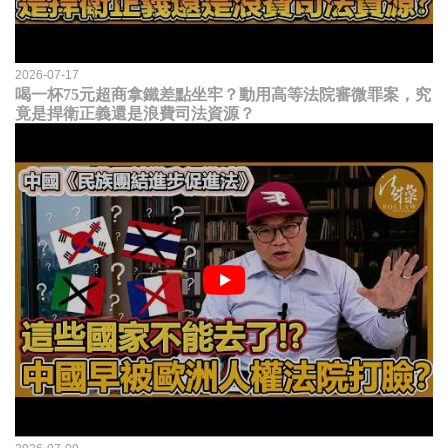
2026-07-17
喝一杯75元超商拿鐵差點坐牢？動用高等法院審微罪案，究
竟是捍衛正義還是浪費司法資源？