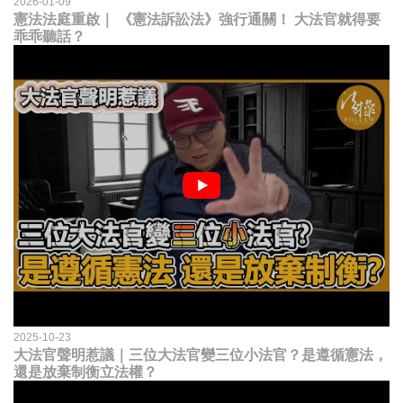
2026-01-09
憲法法庭重啟｜ 《憲法訴訟法》強行通關！ 大法官就得要
乖乖聽話？
2025-10-23
大法官聲明惹議｜三位大法官變三位小法官？是遵循憲法，
還是放棄制衡立法權？