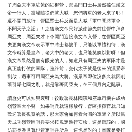
了周亞夫率軍駐紮的細柳營，營區門口士兵居然擋住漢文
帝一行人，當場隨從們就大喊，您們將軍的老大來了耶！
還不開門放行！營區眾士兵反而是大喊「軍中聞將軍令，
不聞天子之詔」！之後漢文帝只好派使節先前往營中拜會
周亞夫，周亞夫才下令開門迎接漢文帝入營，在營區周亞
夫更向漢文帝表示軍中將士都披甲，只能以軍禮相待，漢
文帝就算是皇帝，老大中的老大，也只能笑臉以對呀！但
漢文帝果然是個有眼光的人，知道只有周亞夫的軍隊才是
真正能打仗的軍隊，臨終前，交代太子就是後來的漢景帝
劉啟，遇事可用周亞夫為大將。漢景帝即位沒多久就因削
藩引爆七國之亂，就是靠著周亞夫，在三個月內定亂事。
讀歷史可以知興衰呀！役政署長林國演和座車司機在成功
嶺營區大小聲，如果哨兵就這樣放行，營區指揮官就只知
歡迎署長視察的話，那大家會如何看台灣的軍隊？所以當
天成功嶺營區哨兵要求按規定進行安檢，這是應該的，國
防部長馮世寬也肯定哨兵所為，這也是對的！軍隊是要打