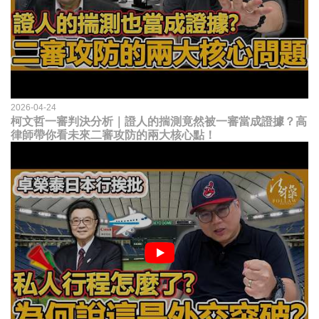
2026-04-24
柯文哲一審判決分析｜證人的揣測竟然被一審當成證據？高
律師帶你看未來二審攻防的兩大核心點！