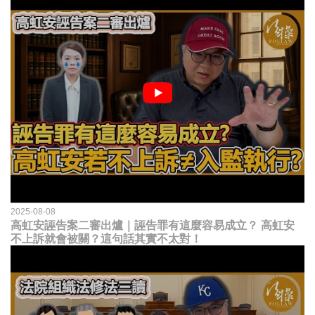
2025-08-08
高虹安誣告案二審出爐｜誣告罪有這麼容易成立？ 高虹安
不上訴就會被關？這句話其實不太對！