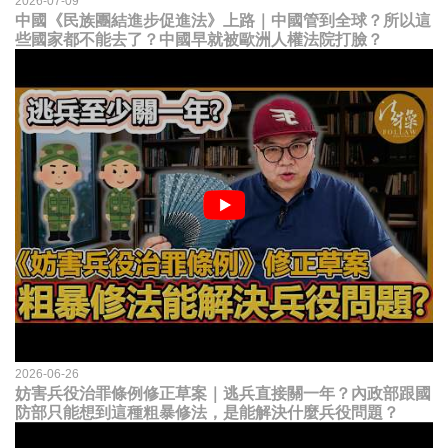
2026-07-09
中國《民族團結進步促進法》上路｜中國管到全球？所以這
些國家都不能去了？中國早就被歐洲人權法院打臉？
2026-06-26
妨害兵役治罪條例修正草案｜逃兵直接關一年？內政部跟國
防部只能想到這種粗暴修法，是能解決什麼兵役問題？