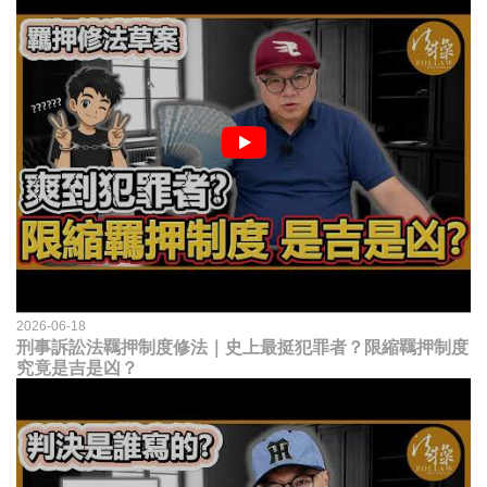
2026-06-18
刑事訴訟法羈押制度修法｜史上最挺犯罪者？限縮羈押制度
究竟是吉是凶？