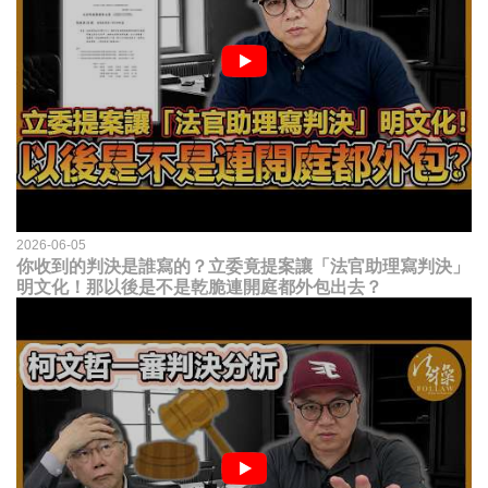
2026-06-05
你收到的判決是誰寫的？立委竟提案讓「法官助理寫判決」
明文化！那以後是不是乾脆連開庭都外包出去？