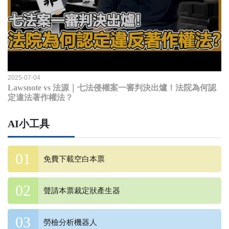
2025-07-04
Lawsnote vs 法源｜七法侵權案一審判決出爐！法院為何認
定違法著作權法？
AI小工具
免費下載空白本票
聲請本票裁定狀產生器
勞檢分析機器人