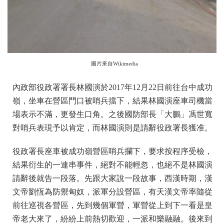
圖片來自Wikimedia
內政部役政署署長林國演於2017年12月22日前往台中成功
嶺，坐車在營區門口被哨兵擋下，結果林國演座車司機當
場表示不滿，更發生口角。之後國防部長「大鵬」馮世寬
對哨兵表現予以肯定，而林國演則是請辭役政署長獲准。
役政署長座車被成功嶺營區哨兵攔下，要求按程序受檢，
結果衍生的一連串事件，絕對不能輕忽，也絕不是林國演
請辭後就告一段落。先跟大家說一段故事，西漢時期，漢
文帝劉恆為防禦匈奴，派軍分設營區，有天漢文帝率隨從
前往巡視各營區，先到幾個軍營，軍營從上到下一看是皇
帝老大來了，紛紛上前熱切歡迎，一派和樂融融。後來到