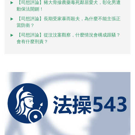
【司想評論】豬大骨摻農藥毒死鄰居愛犬，彰化男遭
動保法開鍘！
【司想評論】長期受家暴而殺夫，為什麼不能主張正
當防衛？
【司想評論】從汶汶案觀察，什麼情況會構成跟騷？
會有什麼刑責？