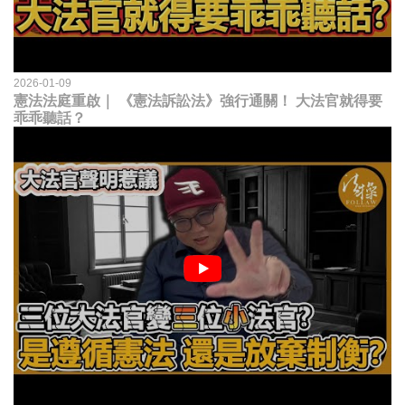
2026-01-09
憲法法庭重啟｜ 《憲法訴訟法》強行通關！ 大法官就得要
乖乖聽話？