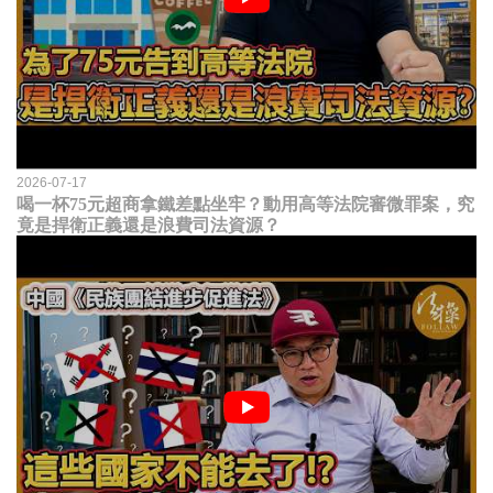
2026-07-17
喝一杯75元超商拿鐵差點坐牢？動用高等法院審微罪案，究
竟是捍衛正義還是浪費司法資源？