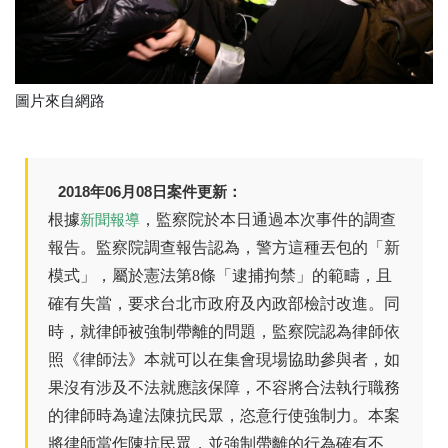
圖片來自網路
2018年06月08日案件更新：
根據
，監察院於本日通過本次事件的調查
新聞報導
報告。監察院調查報告認為，警方這種丟包的「新
模式」，屬於憲法第8條「逮捕拘禁」的範疇，且
確有失當，要求台北市政府及內政部檢討改進。同
時，就律師被強制帶離的問題，監察院認為律師依
照《律師法》本就可以在集會現場協助參與者，如
果沒有涉及不法就應該保障，不容將合法執行職務
的律師時為違法陳抗民眾，恣意行使強制力。本案
將律師當作陳抗民眾，並強制帶離的行為確有不