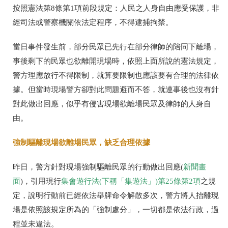
按照憲法第
8
條第
1
項前段規定：人民之人身自由應受保護，非
經司法或警察機關依法定程序，不得逮捕拘禁。
當日事件發生前，部分民眾已先行在部分律師的陪同下離場，
事後剩下的民眾也欲離開現場時，依照上面所說的憲法規定，
警方理應放行不得限制，就算要限制也應該要有合理的法律依
據。但當時現場警方卻對此問題避而不答，就連事後也沒有針
對此做出回應，似乎有侵害現場欲離場民眾及律師的人身自
由。
強制驅離現場欲離場民眾，缺乏合理依據
昨日，警方針對現場強制驅離民眾的行動做出回應
(
新聞畫
面
)
，引用現行
集會遊行法
(
下稱「集遊法」
)
第
25
條第
2
項
之規
定，說明行動前已經依法舉牌命令解散多次，警方將人抬離現
場是依照該規定所為的「強制處分」，一切都是依法行政，過
程並未違法。