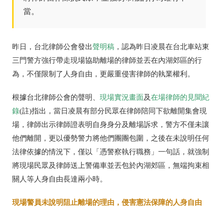
當。
昨日，台北律師公會發出
聲明稿
，認為昨日凌晨在台北車站東
三門警方強行帶走現場協助離場的律師並丟在內湖郊區的行
為，不僅限制了人身自由，更嚴重侵害律師的執業權利。
根據台北律師公會的聲明、
現場實況畫面
及
在場律師的見聞紀
錄
(註)指出，當日凌晨有部分民眾在律師陪同下欲離開集會現
場，律師出示律師證表明自身身分及離場訴求，警方不僅未讓
他們離開，更以優勢警力將他們團團包圍，之後在未說明任何
法律依據的情況下，僅以「憑警察執行職務」一句話，就強制
將現場民眾及律師送上警備車並丟包於內湖郊區，無端拘束相
關人等人身自由長達兩小時。
現場警員未說明阻止離場的理由，侵害憲法保障的人身自由