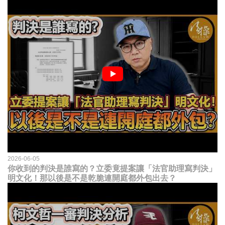
2026-06-05
你收到的判決是誰寫的？立委竟提案讓「法官助理寫判決」
明文化！那以後是不是乾脆連開庭都外包出去？