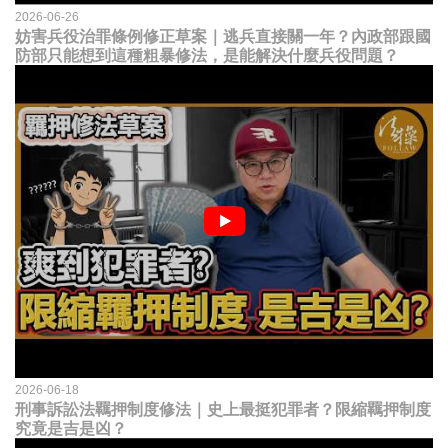
2026-06-26
妨害兵役治罪條例修正草案｜逃兵直接關一年？內政部跟國
防部只能想到這種粗暴修法，是能解決什麼兵役問題？
2026-06-18
刑事訴訟法羈押制度修法｜史上最挺犯罪者？限縮羈押制度
究竟是吉是凶？