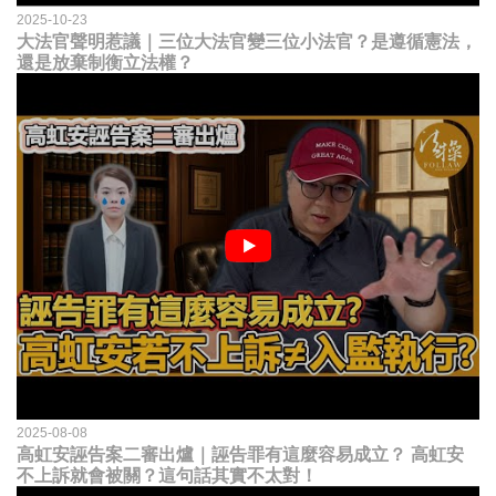
2025-10-23
大法官聲明惹議｜三位大法官變三位小法官？是遵循憲法，
還是放棄制衡立法權？
2025-08-08
高虹安誣告案二審出爐｜誣告罪有這麼容易成立？ 高虹安
不上訴就會被關？這句話其實不太對！