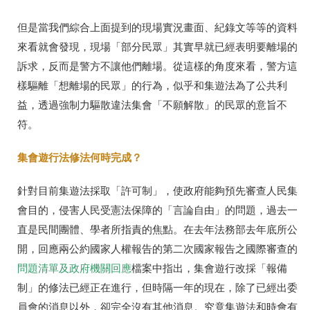
但是當我們綜合上面提到的現場實況畫面、紀錄文等等的資料
來看就會發現，現場「部分民眾」其實早就已經表明要離場的
訴求，反而是警方不讓他們離場。從這樣的角度來看，警方這
樣驅離「想離場的民眾」的行為，似乎和集遊法為了公共利
益，透過強制力驅散違法集會「不願解散」的民眾的意旨不
符。
集會遊行法修法何時完成？
針對目前集遊法採取「許可制」，使政府能夠預先審查人民集
會目的，侵害人民受憲法保障的「言論自由」的問題，過去一
直是民間團體、學者所指責的焦點。在去年法務部去年底所公
開，回應兩公約國家人權報告的第二次國家報告之國際審查的
問題清單及政府機關回應
檔案中指出，集會遊行改採「報備
制」的修法已經正在進行，但時隔一年的現在，除了已經出委
員會的消息以外，卻完全沒有其他消息。究竟集遊法和時會有