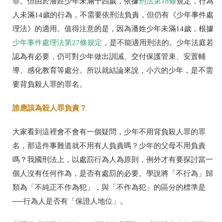
罪。但由於潘姓少年未滿十四歲，依據
刑法第18條
規定，行為
人未滿14歲的行為，不需要依刑法負責，但仍有《少年事件處
理法》的適用。值得注意的是，因為潘姓少年未滿14歲，根據
少年事件處理法第27條規定
，是不能適用刑法的。少年法庭若
認為有必要，仍可對少年做出訓誡、交付保護管束、安置輔
導、感化教育等處分。所以就結論來說，小六的少年，是不需
要背負殺人罪的罪名。
誰應該為殺人罪負責？
大家看到這裡會不會有一個疑問，少年不用背負殺人罪的罪
名，那這件事難道就不用有人負責嗎？少年的父母不用負責
嗎？我國刑法上，以處罰行為人為原則，例外才有要探討當一
個人沒有任何作為，是否有處罰的必要。
學說將「不行為」歸
類為「不純正不作為犯」，與「不作為犯」的區分的標準是
──行為人是否有「保證人地位」。