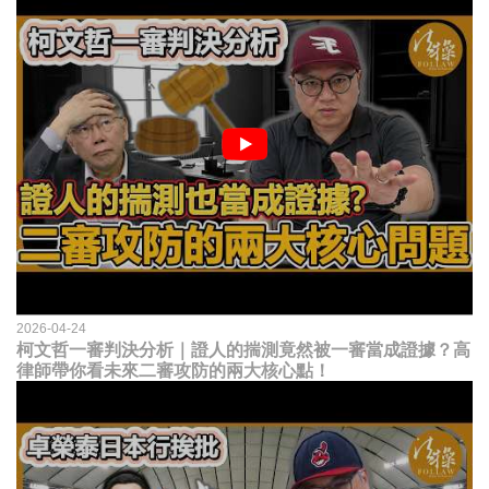
2026-04-24
柯文哲一審判決分析｜證人的揣測竟然被一審當成證據？高
律師帶你看未來二審攻防的兩大核心點！