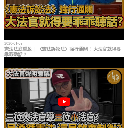
2026-01-09
憲法法庭重啟｜ 《憲法訴訟法》強行通關！ 大法官就得要
乖乖聽話？