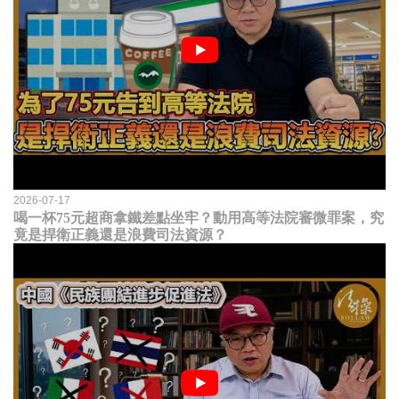
2026-07-17
喝一杯75元超商拿鐵差點坐牢？動用高等法院審微罪案，究
竟是捍衛正義還是浪費司法資源？