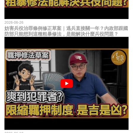
2026-06-26
妨害兵役治罪條例修正草案｜逃兵直接關一年？內政部跟國
防部只能想到這種粗暴修法，是能解決什麼兵役問題？