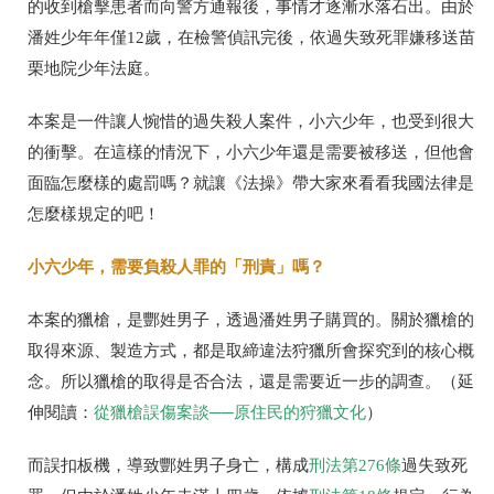
的收到槍擊患者而向警方通報後，事情才逐漸水落石出。由於
潘姓少年年僅12歲，在檢警偵訊完後，依過失致死罪嫌移送苗
栗地院少年法庭。
本案是一件讓人惋惜的過失殺人案件，小六少年，也受到很大
的衝擊。在這樣的情況下，小六少年還是需要被移送，但他會
面臨怎麼樣的處罰嗎？就讓《法操》帶大家來看看我國法律是
怎麼樣規定的吧！
小六少年，需要負殺人罪的「刑責」嗎？
本案的獵槍，是酆姓男子，透過潘姓男子購買的。關於獵槍的
取得來源、製造方式，都是取締違法狩獵所會探究到的核心概
念。所以獵槍的取得是否合法，還是需要近一步的調查。（延
伸閱讀：
從獵槍誤傷案談──原住民的狩獵文化
）
而誤扣板機，導致酆姓男子身亡，構成
刑法第276條
過失致死