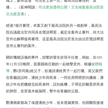
端上，參與這場「司法史上第一次」最高法院審理的「直
播」，（延伸閱讀：
司法更加透明公開！王光祿案最高法院首
次法庭直播
）。
經過7個月審理，本案又創下最高法院的另一個創舉，最高法
院合議庭法官共同具名聲請釋憲，裁定全案停止審判，待大法
官作出解釋後再審理。這是最高法院法官首次由法官聲請釋憲
並停止審判的案件。
關於獵槍誤傷的事件，頻繁的發生於現今社會，例如，在105
年12月3日晚間，苗栗縣南庄鄉的一起槍擊意外。根據
媒體報
導
，酆(音同風)姓父子，欲邀請潘姓男子一起打獵。當父親們
在客廳說話時，潘姓少年與死者，一同在房間裡把玩獵槍，潘
姓少年在把獵槍交給死者時，誤扣板機，子彈近距離貫穿死者
的肺部，並穿過木板隔間，擊中在客廳的父親。
酆潘兩家都為了保護潘姓少年，並未透漏實情。但因醫院接連