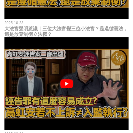
2025-10-23
大法官聲明惹議｜三位大法官變三位小法官？是遵循憲法，
還是放棄制衡立法權？