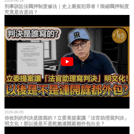
2026-06-18
刑事訴訟法羈押制度修法｜史上最挺犯罪者？限縮羈押制度
究竟是吉是凶？
2026-06-05
你收到的判決是誰寫的？立委竟提案讓「法官助理寫判決」
明文化！那以後是不是乾脆連開庭都外包出去？