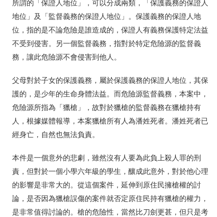
所謂的「保證人地位」，
可以分成兩類，「保護義務的保證人
地位」及「監督義務的保證人地位」。保護義務的保證人地
位，指的是不論危險是誰造成的，保證人有義務保護特定法益
不受到侵害。另一個監督義務，指對於特定危險源的監督義
務，讓此危險源不會侵害到他人。
父母對於子女的保護義務，屬於保護義務的保證人地位，其保
護的，是少年的生命身體法益。而危險源監督義務，本案中，
危險源所指為「獵槍」，故對於獵槍的監督義務在獵槍持有
人，根據媒體報導，本案獵槍所有人為潘姓死者。潘姓死者已
經身亡，自然也無法負責。
本件是一個意外的悲劇，雖然沒有人要為此負上殺人罪的刑
責，但對於一個小學六年級的學生，釀成此意外，對於他心理
的影響是非常大的。從這個案件，延伸到原住民擁槍權的討
論，是否因為獵槍誤傷的案件就否定原住民持有獵槍的權力，
是非常值得討論的。槍的危險性，當然比刀劍更甚，但只是考