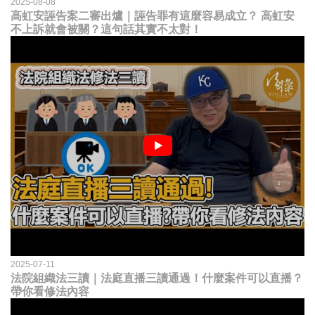
2025-08-08
高虹安誣告案二審出爐｜誣告罪有這麼容易成立？ 高虹安
不上訴就會被關？這句話其實不太對！
2025-07-11
法院組織法三讀｜法庭直播三讀通過！什麼案件可以直播？
帶你看修法內容