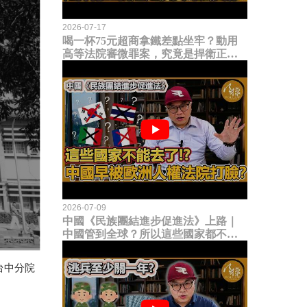
2026-07-17
喝一杯75元超商拿鐵差點坐牢？動用
高等法院審微罪案，究竟是捍衛正義
還是浪費司法資源？
2026-07-09
中國《民族團結進步促進法》上路｜
中國管到全球？所以這些國家都不能
去了？中國早就被歐洲人權法院打
臉？
台中分院