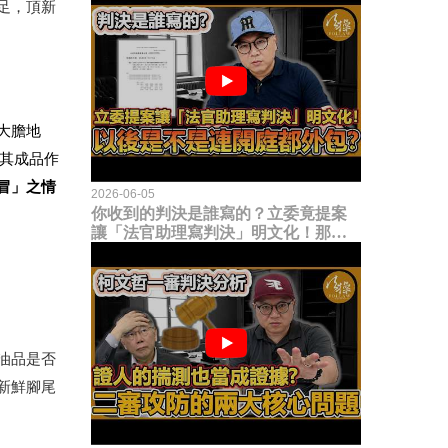
足，頂新
大膽地
其成品作
冒」之情
2026-06-05
你收到的判決是誰寫的？立委竟提案
讓「法官助理寫判決」明文化！那以
後是不是乾脆連開庭都外包出去？
油品是否
新鮮腳尾