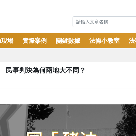
操現場
實際案例
關鍵數據
法操小教室
法
」 民事判決為何兩地大不同？