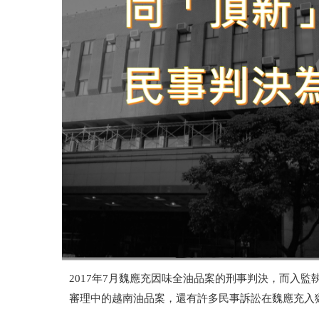
2017
年
7
月魏應充因味全油品案的刑事判決，而入監
審理中的越南油品案，還有許多民事訴訟在魏應充入