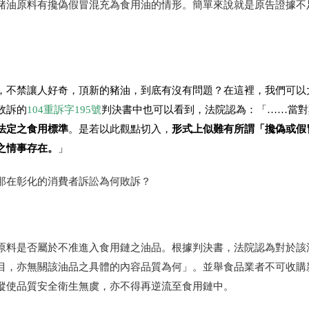
豬油原料有攙偽假冒混充為食用油的情形。簡單來說就是原告證據不
，不禁讓人好奇，頂新的豬油，到底有沒有問題？在這裡，我們可以
敗訴的
104重訴字195號
判決書中也可以看到，法院認為：「……當對
法定之食用標準
形式上似難有所謂「攙偽或假
。是若以此觀點切入，
之情事存在。
」
那在彰化的消費者訴訟為何敗訴？
原料是否屬於不准進入食用鏈之油品。根據判決書，法院認為對於該
目，亦無關該油品之具體的內容品質為何」。並舉食品業者不可收購
縱使品質安全衛生無虞，亦不得再逆流至食用鏈中。