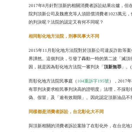
2017
年
8
月針對頂新的相關消費者訴訟結果出爐，但
院判頂新公司及魏應充等人須賠償消費者
1023
萬元，
的判決呢？法院的認定又有何不同呢？
相同彰化地方法院，刑事民事大不同
2015年11月彰化地方法院對於頂新公司違反詐欺等
界譁然。這個判決，引發了轟動一時的第二波「滅頂
頂新無罪
因，就是因為彰化地方法院一審判決「
」。
而彰化地方法院民事庭（
104重訴字195號
），201
有罪判決要求較民事判決高的證明度」法理，不採彰
偽、假冒」及「逾有效期限」。因此認定頂新油品不
同樣都是消費者訴訟，台北彰化大不同
與頂新相關的消費者訴訟案除了在彰化外，在台北地