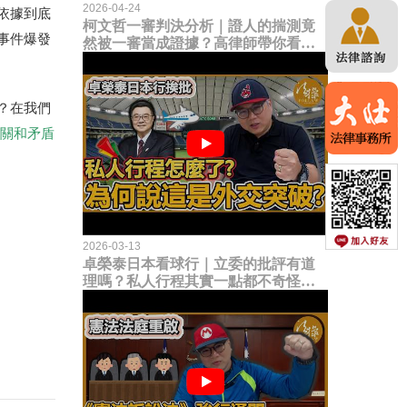
2026-04-24
依據到底
柯文哲一審判決分析｜證人的揣測竟
事件爆發
然被一審當成證據？高律師帶你看未
來二審攻防的兩大核心點！
？在我們
機關和矛盾
2026-03-13
卓榮泰日本看球行｜立委的批評有道
理嗎？私人行程其實一點都不奇怪？
為何說這是一種外交突破？