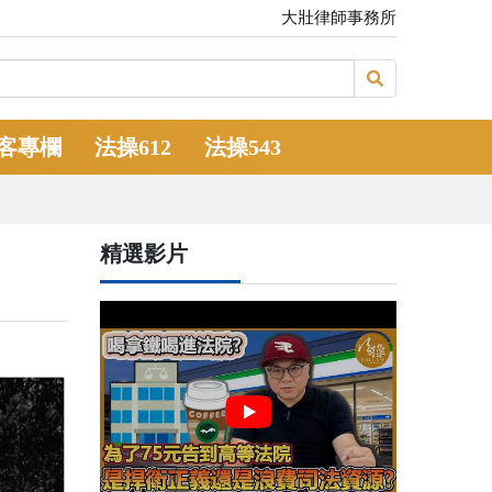
大壯律師事務所
客專欄
法操612
法操543
精選影片