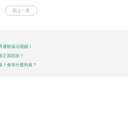
回上一頁
男遭動保法開鍘！
張正當防衛？
騷？會有什麼刑責？