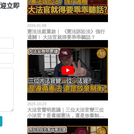
歡迎立即
2026-01-09
憲法法庭重啟｜ 《憲法訴訟法》強行
通關！ 大法官就得要乖乖聽話？
2025-10-23
大法官聲明惹議｜三位大法官變三位
小法官？是遵循憲法，還是放棄制衡
立法權？