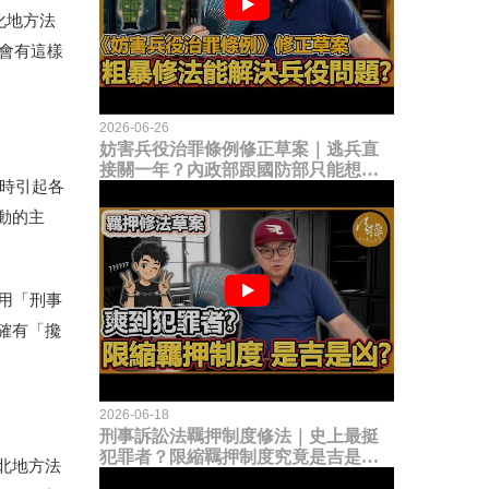
化地方法
會有這樣
2026-06-26
妨害兵役治罪條例修正草案｜逃兵直
接關一年？內政部跟國防部只能想到
時引起各
這種粗暴修法，是能解決什麼兵役問
題？
動的主
引用「刑事
確有「攙
2026-06-18
刑事訴訟法羈押制度修法｜史上最挺
犯罪者？限縮羈押制度究竟是吉是
北地方法
凶？