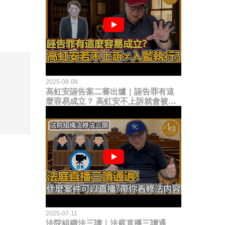
2025-08-08
高虹安誣告案二審出爐｜誣告罪有這
麼容易成立？ 高虹安不上訴就會被
關？這句話其實不太對！
2025-07-11
法院組織法三讀｜法庭直播三讀通