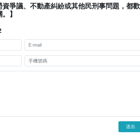
勞資爭議、不動產糾紛或其他民刑事問題，都
關。】
2
送出