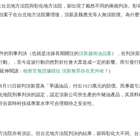
在台北地方法院與彰化地方法院，卻出現了截然不同的兩個判決。彰
但案子在台北地方法院審理後，頂新及魏應充等人無須賠償。為什麼
案件的刑事判決（也就是法操長期關注的
頂新越南油品案
），在判決當
行動」，至今這波行動仍然對於社會大眾造成一定的影響。而引發行
(延伸閱讀：
檢察官無證據瞎扯 頂新無罪你在意外啥？
)
7年8月15日卻判頂新需為「爭議油品」付出1023萬元的賠償。民事庭
化地院刑事判決的認定，認定頂新公司所生產的牛豬油產品，其原料
符合當時科技或專業水準可合理期待之安全性。
方法院亦有涉訟。但台北地方法院判決的結果，卻與彰化大不同。台