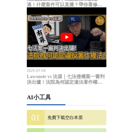
過！什麼案件可以直播？帶你看修法
內容
2025-07-04
Lawsnote vs 法源｜七法侵權案一審判
決出爐！法院為何認定違法著作權
法？
AI小工具
免費下載空白本票