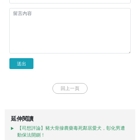
送出
回上一頁
延伸閱讀
【司想評論】豬大骨摻農藥毒死鄰居愛犬，彰化男遭
動保法開鍘！