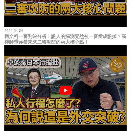
2026-04-24
柯文哲一審判決分析｜證人的揣測竟然被一審當成證據？高
律師帶你看未來二審攻防的兩大核心點！