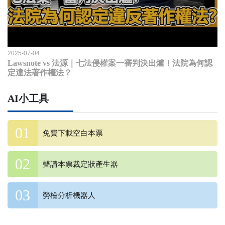
2025-07-04
Lawsnote vs 法源｜七法侵權案一審判決出爐！法院為何認
定違法著作權法？
AI小工具
免費下載空白本票
聲請本票裁定狀產生器
勞檢分析機器人