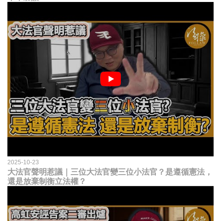
2025-10-23
大法官聲明惹議｜三位大法官變三位小法官？是遵循憲法，
還是放棄制衡立法權？