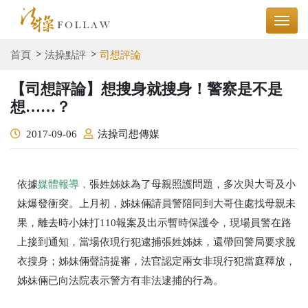
首頁
法操點評
司想評論
【司想評論】想搜身就搜身！警察是不是
想……？
2017-09-06
法操司想傳媒
依據
媒體報導
，
張姓姊妹為了母親照護問題，多次與大哥及小
妹爆發衝突。上月初，姊妹倆請員警陪同到大哥住處找母親未
果，離去時小妹打110報案及出示暫時保護令，現場員警在路
上接到通知，當場依現行犯逮捕張姓姊妹，還帶回警局要求脫
衣搜身；姊妹倆聲請提審，法官認定兩女非現行犯當庭釋放，
姊妹倆已向法院表示警方有非法逮捕的行為。