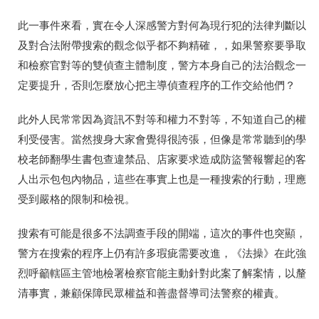
此一事件來看，實在令人深感警方對何為現行犯的法律判斷以
及對合法附帶搜索的觀念似乎都不夠精確，，如果警察要爭取
和檢察官對等的雙偵查主體制度，警方本身自己的法治觀念一
定要提升，否則怎麼放心把主導偵查程序的工作交給他們？
此外人民常常因為資訊不對等和權力不對等，不知道自己的權
利受侵害。當然搜身大家會覺得很誇張，但像是常常聽到的學
校老師翻學生書包查違禁品、店家要求造成防盜警報響起的客
人出示包包內物品，這些在事實上也是一種搜索的行動，理應
受到嚴格的限制和檢視。
搜索有可能是很多不法調查手段的開端，這次的事件也突顯，
警方在搜索的程序上仍有許多瑕疵需要改進，《法操》在此強
烈呼籲轄區主管地檢署檢察官能主動針對此案了解案情，以釐
清事實，兼顧保障民眾權益和善盡督導司法警察的權責。