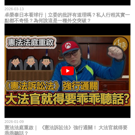
2026-03-13
卓榮泰日本看球行｜立委的批評有道理嗎？私人行程其實一
點都不奇怪？為何說這是一種外交突破？
2026-01-09
憲法法庭重啟｜ 《憲法訴訟法》強行通關！ 大法官就得要
乖乖聽話？