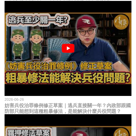
2026-06-26
妨害兵役治罪條例修正草案｜逃兵直接關一年？內政部跟國
防部只能想到這種粗暴修法，是能解決什麼兵役問題？