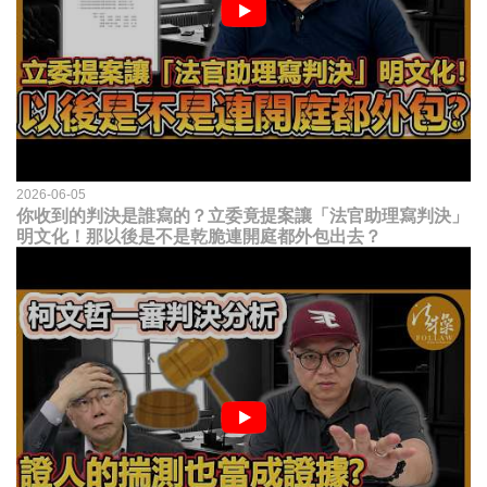
2026-06-05
你收到的判決是誰寫的？立委竟提案讓「法官助理寫判決」
明文化！那以後是不是乾脆連開庭都外包出去？