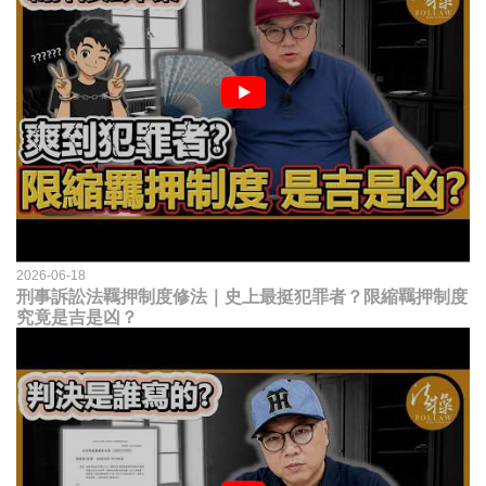
2026-06-18
刑事訴訟法羈押制度修法｜史上最挺犯罪者？限縮羈押制度
究竟是吉是凶？