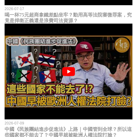
2026-07-17
喝一杯75元超商拿鐵差點坐牢？動用高等法院審微罪案，究
竟是捍衛正義還是浪費司法資源？
2026-07-09
中國《民族團結進步促進法》上路｜中國管到全球？所以這
些國家都不能去了？中國早就被歐洲人權法院打臉？