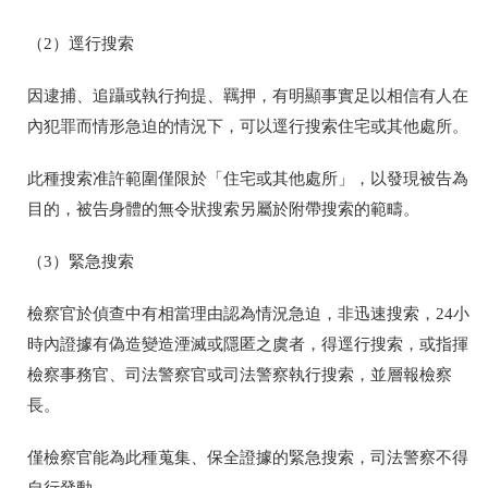
（2）逕行搜索
因逮捕、追躡或執行拘提、羈押，有明顯事實足以相信有人在
內犯罪而情形急迫的情況下，可以逕行搜索住宅或其他處所。
此種搜索准許範圍僅限於「住宅或其他處所」，以發現被告為
目的，被告身體的無令狀搜索另屬於附帶搜索的範疇。
（3）緊急搜索
檢察官於偵查中有相當理由認為情況急迫，非迅速搜索，24小
時內證據有偽造變造湮滅或隱匿之虞者，得逕行搜索，或指揮
檢察事務官、司法警察官或司法警察執行搜索，並層報檢察
長。
僅檢察官能為此種蒐集、保全證據的緊急搜索，司法警察不得
自行發動。