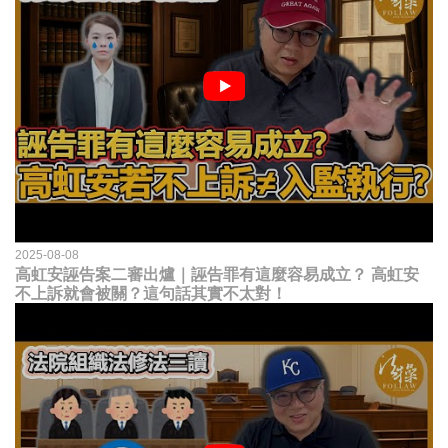
2025-08-08
高虹安誣告案二審出爐｜誣告罪有這麼容易成立？ 高虹安
不上訴就會被關？這句話其實不太對！