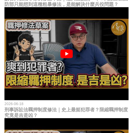
防部只能想到這種粗暴修法，是能解決什麼兵役問題？
2026-06-18
刑事訴訟法羈押制度修法｜史上最挺犯罪者？限縮羈押制度
究竟是吉是凶？