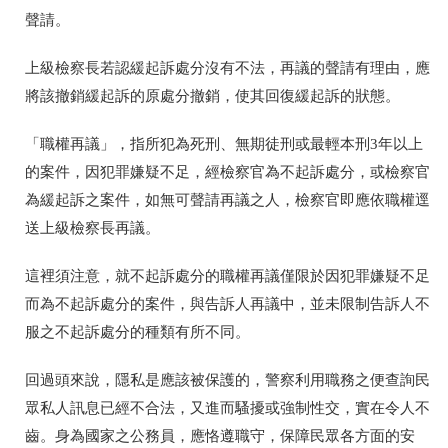
聲請。
上級檢察長若認緩起訴處分沒有不法，再議的聲請有理由，應
將該撤銷緩起訴的原處分撤銷，使其回復緩起訴的狀態。
「職權再議」，指所犯為死刑、無期徒刑或最輕本刑3年以上
的案件，因犯罪嫌疑不足，經檢察官為不起訴處分，或檢察官
為緩起訴之案件，如無可聲請再議之人，檢察官即應依職權逕
送上級檢察長再議。
這裡須注意，就不起訴處分的職權再議僅限於因犯罪嫌疑不足
而為不起訴處分的案件，與告訴人再議中，並未限制告訴人不
服之不起訴處分的種類有所不同。
回過頭來說，隱私是應該被保護的，警察利用職務之便查詢民
眾私人訊息已經不合法，又進而騷擾或強制性交，實在令人不
齒。身為國家之公務員，應恪遵職守，保障民眾各方面的安