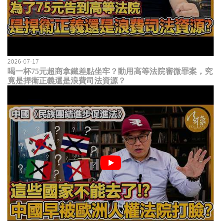
2026-07-17
喝一杯75元超商拿鐵差點坐牢？動用高等法院審微罪案，究
竟是捍衛正義還是浪費司法資源？