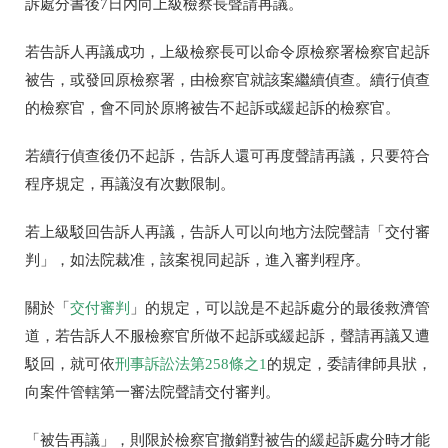
訴處分書後7日內向上級檢察長聲請再議。
若告訴人再議成功，上級檢察長可以命令原檢察署檢察官起訴
被告，或發回原檢察署，由檢察官就該案繼續偵查。續行偵查
的檢察官，會不同於原將被告不起訴或緩起訴的檢察官。
若續行偵查後仍不起訴，告訴人還可再度聲請再議，只要符合
程序規定，再議沒有次數限制。
若上級駁回告訴人再議，告訴人可以向地方法院聲請「交付審
判」，如法院裁准，該案視同起訴，進入審判程序。
關於「
交付
審判
」的規定，可以說是不起訴處分的最後救濟管
道，若告訴人不服檢察官所做不起訴或緩起訴，聲請再議又遭
駁回，就可依
刑事訴訟法第258條之1
的規定，委請律師具狀，
向案件管轄第一審法院聲請交付審判。
「被告再議」，則限於檢察官撤銷對被告的緩起訴處分時才能