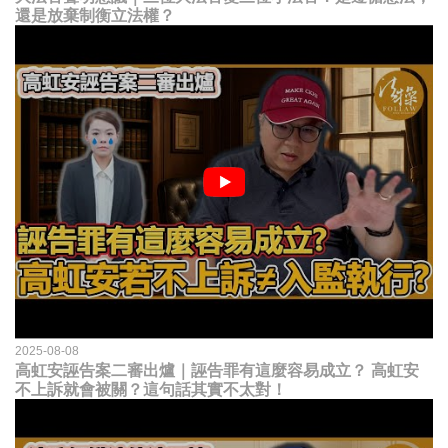
還是放棄制衡立法權？
2025-08-08
高虹安誣告案二審出爐｜誣告罪有這麼容易成立？ 高虹安
不上訴就會被關？這句話其實不太對！