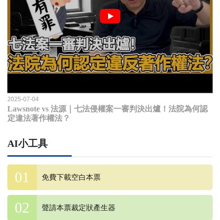
2025-07-04
Lawsnote vs 法源｜七法侵權案一審判決出爐！法院為何認
定違法著作權法？
AI小工具
免費下載空白本票
聲請本票裁定狀產生器