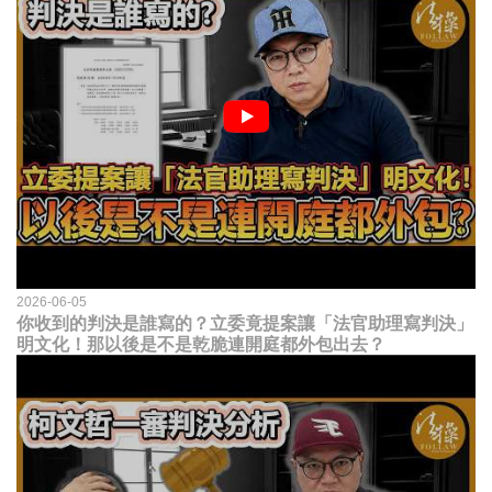
2026-06-05
你收到的判決是誰寫的？立委竟提案讓「法官助理寫判決」
明文化！那以後是不是乾脆連開庭都外包出去？