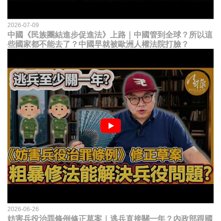
2026-07-09
中國《民族團結進步促進法》上路｜中國管到全球？所以這
些國家都不能去了？中國早就被歐洲人權法院打臉？
2026-06-26
妨害兵役治罪條例修正草案｜逃兵直接關一年？內政部跟國