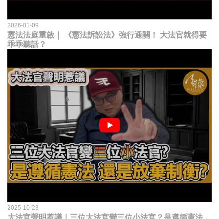
2026-01-09
憲法法庭重啟｜ 《憲法訴訟法》強行通關！ 大法官就得要
乖乖聽話？
2025-10-23
大法官聲明惹議｜三位大法官變三位小法官？是遵循憲法，