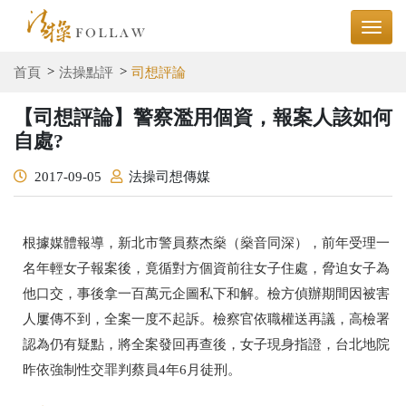
首頁
法操點評
司想評論
【司想評論】警察濫用個資，報案人該如何
自處?
2017-09-05
法操司想傳媒
根據媒體報導，新北市警員蔡杰燊（燊音同深），前年受理一
名年輕女子報案後，竟循對方個資前往女子住處，脅迫女子為
他口交，事後拿一百萬元企圖私下和解。檢方偵辦期間因被害
人屢傳不到，全案一度不起訴。檢察官依職權送再議，高檢署
認為仍有疑點，將全案發回再查後，女子現身指證，台北地院
昨依強制性交罪判蔡員4年6月徒刑。