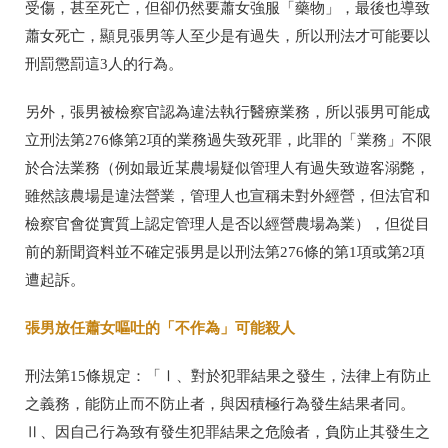
受傷，甚至死亡，但卻仍然要蕭女強服「藥物」，最後也導致
蕭女死亡，顯見張男等人至少是有過失，所以刑法才可能要以
刑罰懲罰這3人的行為。
另外，張男被檢察官認為違法執行醫療業務，所以張男可能成
立刑法第276條第2項的業務過失致死罪，此罪的「業務」不限
於合法業務（例如最近某農場疑似管理人有過失致遊客溺斃，
雖然該農場是違法營業，管理人也宣稱未對外經營，但法官和
檢察官會從實質上認定管理人是否以經營農場為業），但從目
前的新聞資料並不確定張男是以刑法第276條的第1項或第2項
遭起訴。
張男放任蕭女嘔吐的「不作為」可能殺人
刑法第15條規定：「Ⅰ、對於犯罪結果之發生，法律上有防止
之義務，能防止而不防止者，與因積極行為發生結果者同。
Ⅱ、因自己行為致有發生犯罪結果之危險者，負防止其發生之