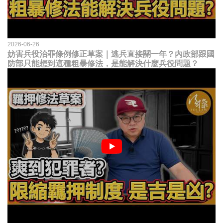
2026-06-26
妨害兵役治罪條例修正草案｜逃兵直接關一年？內政部跟國
防部只能想到這種粗暴修法，是能解決什麼兵役問題？