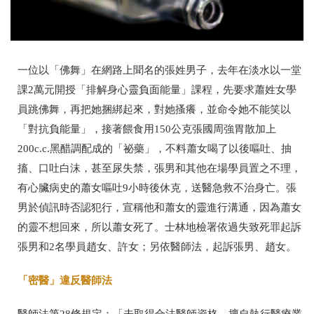
一位以「佛舞」在網路上聞名的
張姓男子，去年在淡水以一堂
課2萬元開授
「排解身心靈負面能量」課程，先要求蕭姓女學
員跳佛舞，再把她捆綁起來，對她搔癢，並命令她不能笑以
「對抗負能量」，接著餵食用150公克張國周強胃散加上
200c.c.黑醋調配成的「祕藥」，不料蕭女喝了以後嘔吐、抽
搐、口吐白沫，甚至尿失禁，張男和其他在場學員置之不理，
有心臟病史的蕭女嘔吐9小時後休克，
送醫急救不治
身亡。張
男於偵訊時否認犯行，宣稱他和蕭女的靈進行溝通，因為蕭女
的靈不想回來，所以蕭女死了。士林地檢署依過失致死罪起訴
張男和2名學員趙女、許女；另依醫師法，
起訴
張男、趙女。
「密醫」違反醫師法