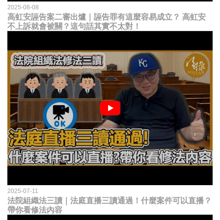
2025-08-08
高虹安誣告案二審出爐｜誣告罪有這麼容易成立？ 高虹安
不上訴就會被關？這句話其實不太對！
2025-07-11
法院組織法三讀｜法庭直播三讀通過！什麼案件可以直播？
帶你看修法內容