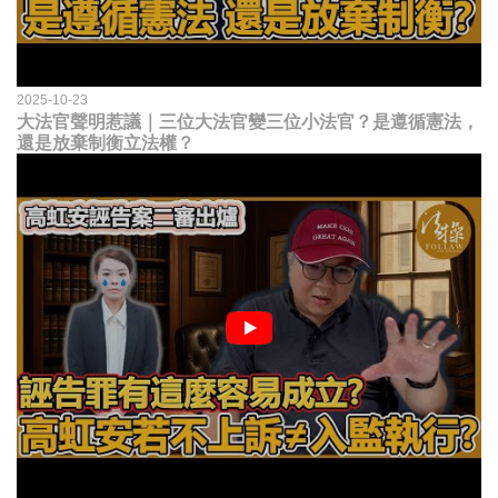
2025-10-23
大法官聲明惹議｜三位大法官變三位小法官？是遵循憲法，
還是放棄制衡立法權？