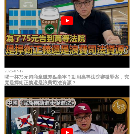
2026-07-17
喝一杯75元超商拿鐵差點坐牢？動用高等法院審微罪案，究
竟是捍衛正義還是浪費司法資源？