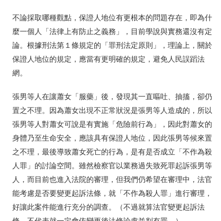
不論採取哪種觀點，保證人地位有更根本的問題存在，即為什
麼一個人「法律上有防止之義務」，目前學說與實務還沒有定
論。根據刑法第１條規定的「罪刑法定原則」，理論上，關於
保證人地位的規定，應當有更明確的規定，避免人民誤蹈法
網。
張男等人在讓蕭女「服藥」後，發現其一直嘔吐、抽搐，卻仍
置之不理。因為蕭女出現不正常狀況是張男等人造成的，所以
張男等人對蕭女可說是有實施「危險前行為」，因此對蕭女的
身體乃至生命安全，應該具有保證人地位，因此張男等候來置
之不理，最後導致蕭女死亡的行為，是有是否成立「不作為殺
人罪」的討論空間。雖然檢察官以業務過失致死罪起訴張男等
人，而目前也進入法院的審理，但我們仍希望在審理中，法官
能考慮是否要變更起訴法條，就「不作為殺人罪」進行審理，
好讓此案件能進行充分的調查。（不過就算法官變更起訴法