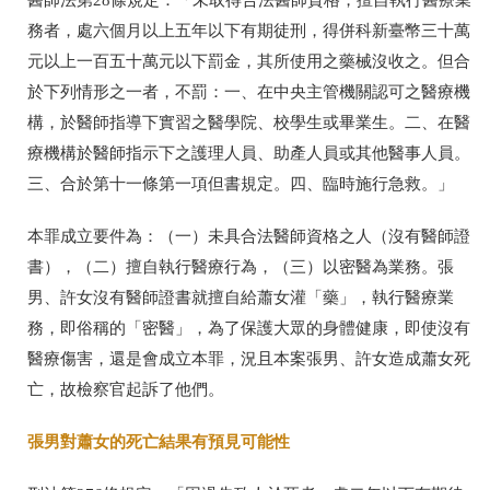
醫師法第28條規定：「未取得合法醫師資格，擅自執行醫療業
務者，處六個月以上五年以下有期徒刑，得併科新臺幣三十萬
元以上一百五十萬元以下罰金，其所使用之藥械沒收之。但合
於下列情形之一者，不罰：一、在中央主管機關認可之醫療機
構，於醫師指導下實習之醫學院、校學生或畢業生。二、在醫
療機構於醫師指示下之護理人員、助產人員或其他醫事人員。
三、合於第十一條第一項但書規定。四、臨時施行急救。」
本罪成立要件為：（一）未具合法醫師資格之人（沒有醫師證
書），（二）擅自執行醫療行為，（三）以密醫為業務。張
男、許女沒有醫師證書就擅自給蕭女灌「藥」，執行醫療業
務，即俗稱的「密醫」，為了保護大眾的身體健康，即使沒有
醫療傷害，還是會成立本罪，況且本案張男、許女造成蕭女死
亡，故
檢察官起訴了他們
。
張男對蕭女的死亡結果有預見可能性