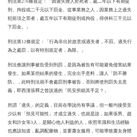
刑法第276條規定：「因過失致人於死者，處二年以下有期徒
刑、拘役或二千元以下罰金。從事業務之人，因業務上之過失
犯前項之罪者，處五年以下有期徒刑或拘役，得併科三千元以
下罰金。」
刑法第12條規定：「行為非出於故意或過失者，不罰。過失行
為之處罰，以有特別規定者，為限。」
刑法會讓刑事被告受到刑罰，是因為被告有可能避免侵害結果
發生。如果某些結果的發生，完全出乎意料，讓人「防不勝
防」，此時刑法就不會處罰刑事被告，否則將使刑罰失去意
義，即西漢張釋之曾說過的「民安所錯其手足？」
所謂「過失」的定義，目前在學說尚有爭議，但一般均接受至
少以有「預見可能性」才成立過失，也就是說，如果張男、趙
女和許女等3人，是關心他人利益的人，依照常識和生活經驗
也應該知道，亂調配藥物，並要蕭女服用，可能導致蕭女身體