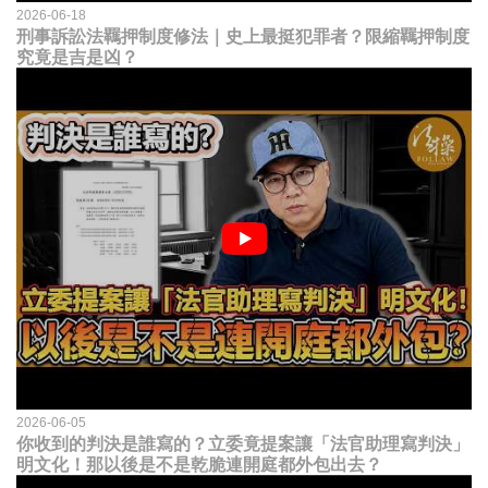
2026-06-18
刑事訴訟法羈押制度修法｜史上最挺犯罪者？限縮羈押制度
究竟是吉是凶？
2026-06-05
你收到的判決是誰寫的？立委竟提案讓「法官助理寫判決」
明文化！那以後是不是乾脆連開庭都外包出去？