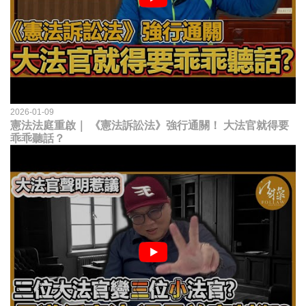
2026-01-09
憲法法庭重啟｜ 《憲法訴訟法》強行通關！ 大法官就得要
乖乖聽話？