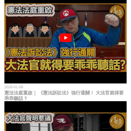
2026-01-09
憲法法庭重啟｜ 《憲法訴訟法》強行通關！ 大法官就得要
乖乖聽話？