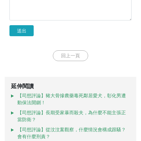
送出
回上一頁
延伸閱讀
【司想評論】豬大骨摻農藥毒死鄰居愛犬，彰化男遭
動保法開鍘！
【司想評論】長期受家暴而殺夫，為什麼不能主張正
當防衛？
【司想評論】從汶汶案觀察，什麼情況會構成跟騷？
會有什麼刑責？