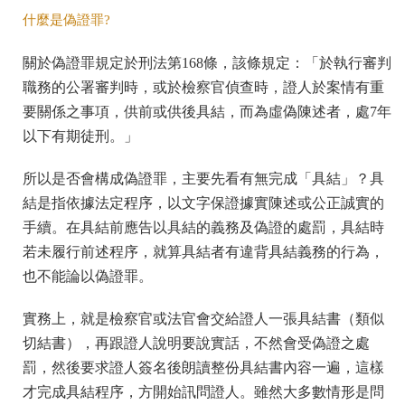
什麼是偽證罪?
關於偽證罪規定於刑法第168條，該條規定：「於執行審判
職務的公署審判時，或於檢察官偵查時，證人於案情有重
要關係之事項，供前或供後具結，而為虛偽陳述者，處7年
以下有期徒刑。」
所以是否會構成偽證罪，主要先看有無完成「具結」？具
結是指依據法定程序，以文字保證據實陳述或公正誠實的
手續。在具結前應告以具結的義務及偽證的處罰，具結時
若未履行前述程序，就算具結者有違背具結義務的行為，
也不能論以偽證罪。
實務上，就是檢察官或法官會交給證人一張具結書（類似
切結書），再跟證人說明要說實話，不然會受偽證之處
罰，然後要求證人簽名後朗讀整份具結書內容一遍，這樣
才完成具結程序，方開始訊問證人。雖然大多數情形是問