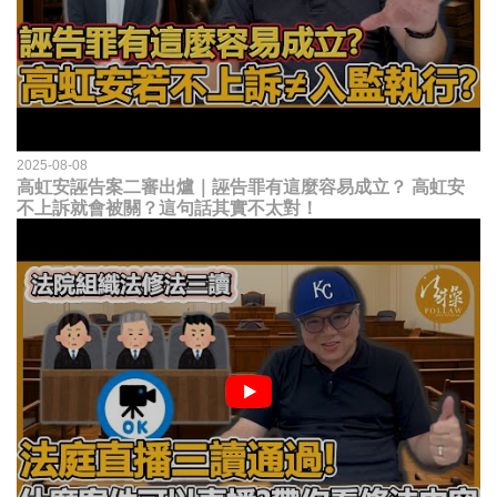
2025-08-08
高虹安誣告案二審出爐｜誣告罪有這麼容易成立？ 高虹安
不上訴就會被關？這句話其實不太對！