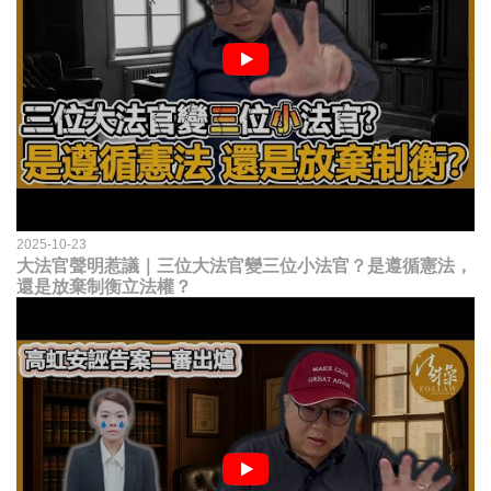
2025-10-23
大法官聲明惹議｜三位大法官變三位小法官？是遵循憲法，
還是放棄制衡立法權？