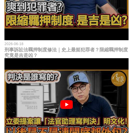
2026-06-18
刑事訴訟法羈押制度修法｜史上最挺犯罪者？限縮羈押制度
究竟是吉是凶？