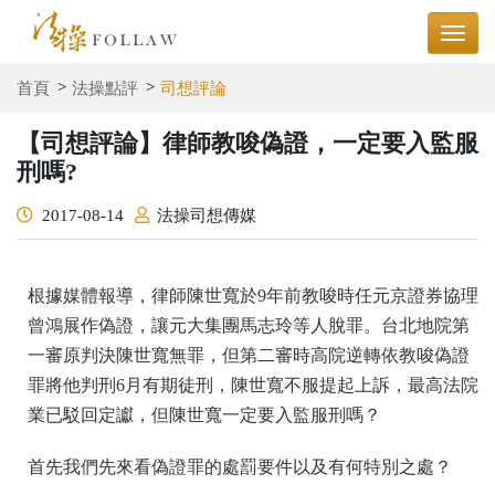
首頁
法操點評
司想評論
【司想評論】律師教唆偽證，一定要入監服
刑嗎?
2017-08-14
法操司想傳媒
根據媒體報導，律師陳世寬於9年前教唆時任元京證券協理
曾鴻展作偽證，讓元大集團馬志玲等人脫罪。台北地院第
一審原判決陳世寬無罪，但第二審時高院逆轉依教唆偽證
罪將他判刑6月有期徒刑，陳世寬不服提起上訴，最高法院
業已駁回定讞，但陳世寬一定要入監服刑嗎？
首先我們先來看偽證罪的處罰要件以及有何特別之處？