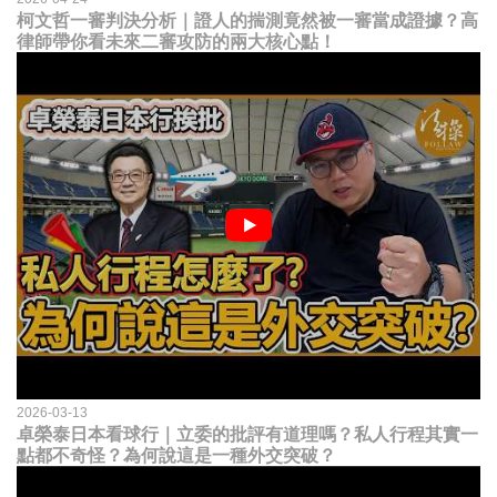
柯文哲一審判決分析｜證人的揣測竟然被一審當成證據？高
律師帶你看未來二審攻防的兩大核心點！
2026-03-13
卓榮泰日本看球行｜立委的批評有道理嗎？私人行程其實一
點都不奇怪？為何說這是一種外交突破？