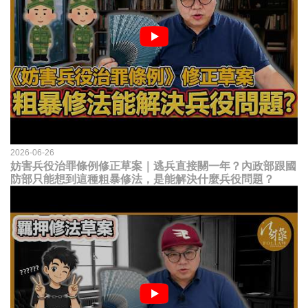
2026-06-26
妨害兵役治罪條例修正草案｜逃兵直接關一年？內政部跟國
防部只能想到這種粗暴修法，是能解決什麼兵役問題？