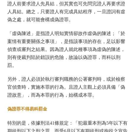
證人前要求證人先具結，但其實也可先問完證人再要求證
人具結。總之，只要證人有完成具結程序，一旦證詞有虛
偽之處，就可能會構成偽證罪。
「虛偽陳述」是指證人明知實情卻故作虛偽的陳述；「於
案情有重要關係之事項」，是指該事項的存在，足以影響
偵查或審判之結果。因為證人就此種事項為虛偽的陳述，
則有使裁判陷於錯誤的危險，故論以偽證罪，而科以刑
罰。
另外，證人必須於執行審判職務的公署審判時，或於檢察
官偵查時，實施本罪的行為。且證人主觀上必須具備「偽
證故意」，而為本罪的行為，始構成本罪。
偽證罪不得易科罰金
特別的是，依據刑法41條規定：「犯最重本刑為5年以下有
期徒刑以下之刑之罪，而受6月以下有期徒刑或拘役之宣告