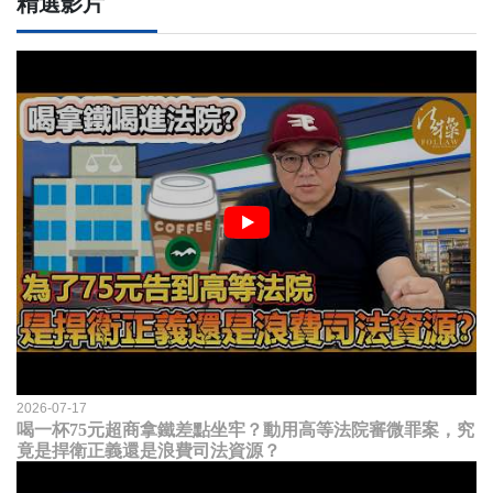
精選影片
2026-07-17
喝一杯75元超商拿鐵差點坐牢？動用高等法院審微罪案，究
竟是捍衛正義還是浪費司法資源？