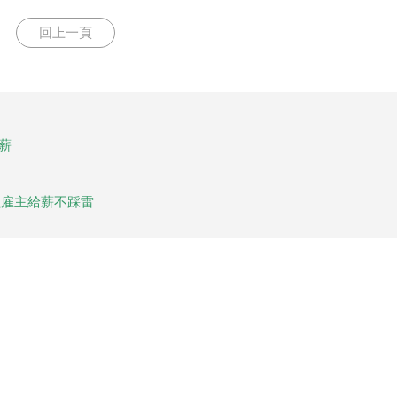
回上一頁
薪
醒雇主給薪不踩雷