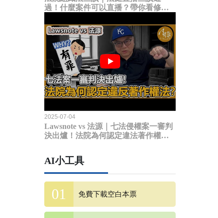
過！什麼案件可以直播？帶你看修法
內容
2025-07-04
Lawsnote vs 法源｜七法侵權案一審判
決出爐！法院為何認定違法著作權
法？
AI小工具
免費下載空白本票