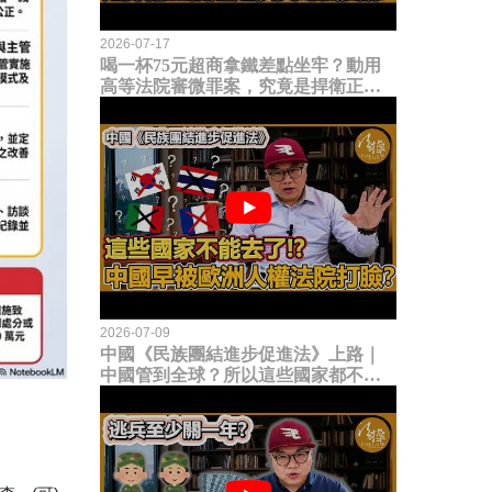
2026-07-17
喝一杯75元超商拿鐵差點坐牢？動用
高等法院審微罪案，究竟是捍衛正義
還是浪費司法資源？
2026-07-09
中國《民族團結進步促進法》上路｜
中國管到全球？所以這些國家都不能
去了？中國早就被歐洲人權法院打
臉？