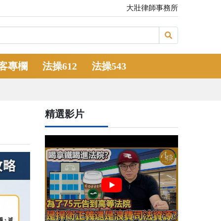
大壯律師事務所
客專欄
法操612
法操543
精選影片