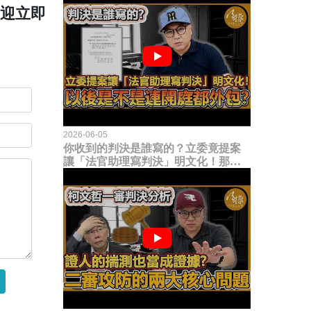
歡迎立即
2026-06-05
你收到的判決是誰寫的？立委竟提案
讓「法官助理寫判決」明文化！那以
後是不是乾脆連開庭都外包出去？