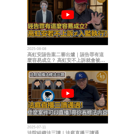
2025-08-08
高虹安誣告案二審出爐｜誣告罪有這
麼容易成立？ 高虹安不上訴就會被
關？這句話其實不太對！
2025-07-11
法院組織法三讀｜法庭直播三讀通