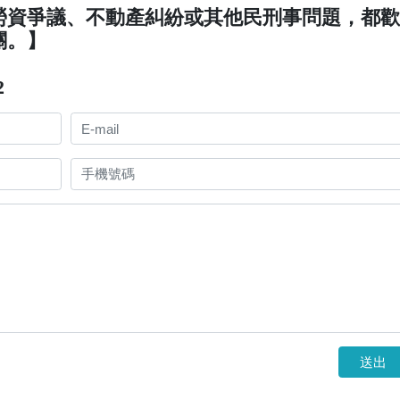
勞資爭議、不動產糾紛或其他民刑事問題，都
關。】
2
送出