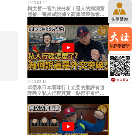
2026-04-24
柯文哲一審判決分析｜證人的揣測竟
然被一審當成證據？高律師帶你看未
來二審攻防的兩大核心點！
2026-03-13
卓榮泰日本看球行｜立委的批評有道
理嗎？私人行程其實一點都不奇怪？
為何說這是一種外交突破？