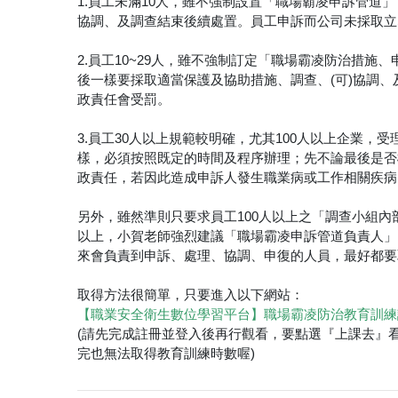
1.員工未滿10人，雖不強制設置「職場霸凌申訴管道
協調、及調查結束後續處置。員工申訴而公司未採取立
2.員工10~29人，雖不強制訂定「職場霸凌防治措
後一樣要採取適當保護及協助措施、調查、(可)協調
政責任會受罰。
3.員工30人以上規範較明確，尤其100人以上企業
樣，必須按照既定的時間及程序辦理；先不論最後是否
政責任，若因此造成申訴人發生職業病或工作相關疾病，
另外，雖然準則只要求員工100人以上之「調查小組內
以上，小賀老師強烈建議「職場霸凌申訴管道負責人」
來會負責到申訴、處理、協調、申復的人員，最好都要
取得方法很簡單，只要進入以下網站：
【職業安全衛生數位學習平台】職場霸凌防治教育訓練課程(
(請先完成註冊並登入後再行觀看，要點選『上課去』看
完也無法取得教育訓練時數喔)