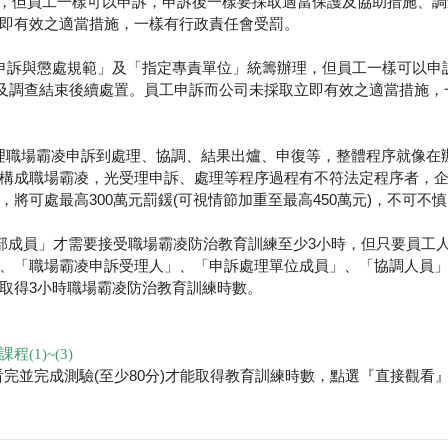
」，但員工一樣可以申訴，申訴後一樣要採取適當保護及協助措施、調查
即有效之適當措施，一樣有行政責任會受罰。
施、申訴與懲處規範」及「指定專責單位」統籌辦理，但員工一樣可以申
、及調查結束後續處置。員工申訴而公司未採取立即有效之適當措施，
，受理職場霸凌申訴到處理、協調、結果出爐、申復等，整體程序就像在
構成職場霸凌，光受理申訴、處理等程序過程有不符法定程序者，
將可處最高300萬元罰鍰(可視情節加重至最高450萬元)，不可不
部成員」才需要接受職場霸凌防治教育訓練至少3小時，但只要員工人
、「職場霸凌申訴受理人」、「申訴處理單位成員」、「協調人員
取得3小時職場霸凌防治教育訓練時數。
1)~(3)
完並完成測驗(至少80分)才能取得教育訓練時數，點選『直接觀看