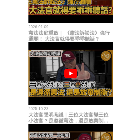
2026-01-09
憲法法庭重啟｜ 《憲法訴訟法》強行
通關！ 大法官就得要乖乖聽話？
2025-10-23
大法官聲明惹議｜三位大法官變三位
小法官？是遵循憲法，還是放棄制衡
立法權？