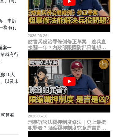
、(可)
訴，申訴
一樣有行
2026-06-26
妨害兵役治罪條例修正草案｜逃兵直
接關一年？內政部跟國防部只能想到
辦案一
這種粗暴修法，是能解決什麼兵役問
企業就有行
題？
慎！
數10人
」、以及未
』就算看
2026-06-18
刑事訴訟法羈押制度修法｜史上最挺
犯罪者？限縮羈押制度究竟是吉是
凶？