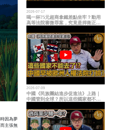
2026-07-17
喝一杯75元超商拿鐵差點坐牢？動用
高等法院審微罪案，究竟是捍衛正義
還是浪費司法資源？
2026-07-09
中國《民族團結進步促進法》上路｜
中國管到全球？所以這些國家都不能
去了？中國早就被歐洲人權法院打
臉？
此時因為夢
進而主張無