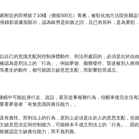
家附近的田裡拔了10欉（價值500元）青蔥，被彰化地方法院依竊盜
監視錄影器畫面顯示，認為歐男是卸責之詞，且已有前科，是為累犯
以自己的意識支配與控制身體動作。刑法所處罰的，必須是出於自
被認為是刑法上的「行為」。例如夢遊、癲癇發作、昏迷被別人推
等產生的動作，都可能因欠缺意思支配，而影響犯罪成立。
人在深層睡眠中可能起身行走、說話，甚至從事複雜行為，但醒來後完全沒
要看夢遊者「有無意識與責任能力」。
及有責性。而刑法上的行為，原則上必須是出於人的意思支配，也
欠缺意思決定與控制能力，可能根本不成立刑法上的「行為」。因
能被認定欠缺責任能力，而不負刑責。