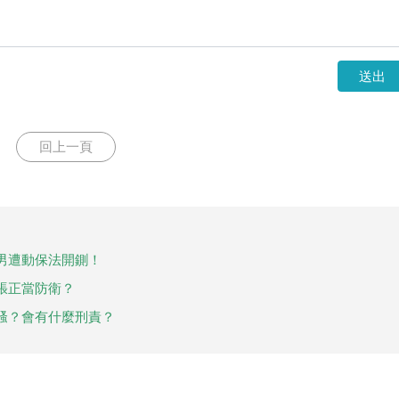
送出
回上一頁
男遭動保法開鍘！
張正當防衛？
騷？會有什麼刑責？