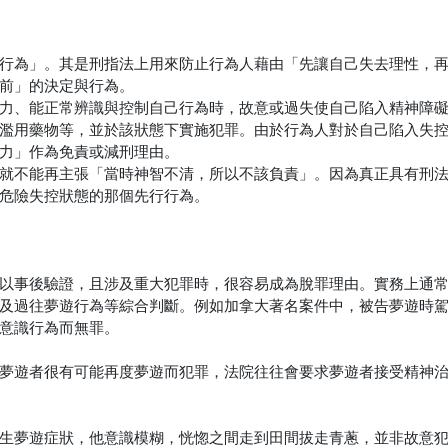
行為」。其是刑指法上用來防止行為人藉由「先讓自己失去理性，
前」的決定與行為。
力、能正常辨識與控制自己行為時，故意或過失使自己陷入精神障
濫用藥物等，並於該狀態下實施犯罪。由於行為人對於自己陷入失
力」作為免責或減刑理由。
就不能再主張「當時神智不清，所以不該負責」。因為真正具有刑
危險失控狀態的那個先行行為。
以事後驗證，且涉及重大犯罪時，很容易成為脫罪理由。實務上通
及過往夢遊行為等綜合判斷。例如加拿大著名案件中，被告夢遊時
意識行為而無罪。
夢遊者很有可能再度夢遊而犯罪，法院往往會要求夢遊者接受精神
生夢遊症狀，他意識模糊，恍惚之間走到田間拔走青蔥，並非故意