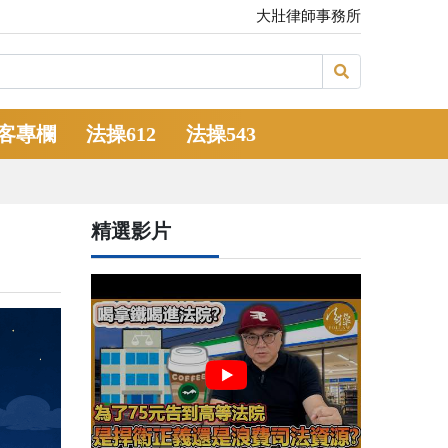
大壯律師事務所
客專欄
法操612
法操543
精選影片