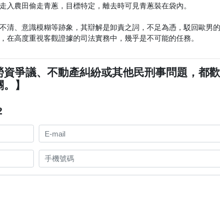
走入農田偷走青蔥，目標特定，離去時可見青蔥裝在袋內。
不清、意識模糊等跡象，其辯解是卸責之詞，不足為憑，駁回歐男
，在高度重視客觀證據的司法實務中，幾乎是不可能的任務。
勞資爭議、不動產糾紛或其他民刑事問題，都
關。】
2