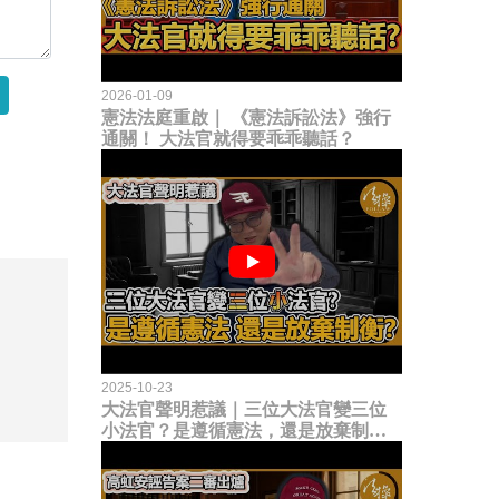
2026-01-09
憲法法庭重啟｜ 《憲法訴訟法》強行
通關！ 大法官就得要乖乖聽話？
2025-10-23
大法官聲明惹議｜三位大法官變三位
小法官？是遵循憲法，還是放棄制衡
立法權？