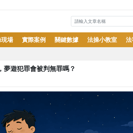
操現場
實際案例
關鍵數據
法操小教室
法
，夢遊犯罪會被判無罪嗎？