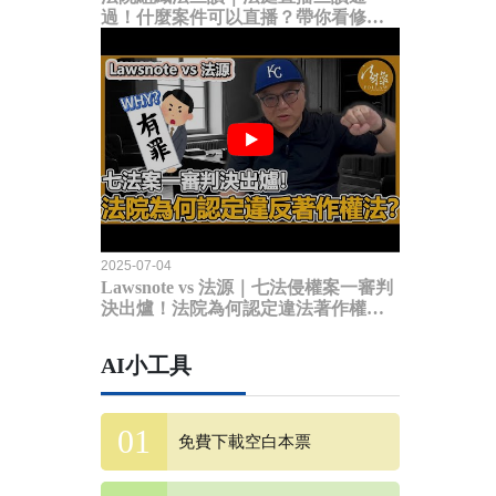
過！什麼案件可以直播？帶你看修法
內容
2025-07-04
Lawsnote vs 法源｜七法侵權案一審判
決出爐！法院為何認定違法著作權
法？
AI小工具
免費下載空白本票