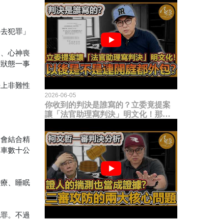
再去犯罪」
礙、心神喪
控狀態一事
法上非難性
2026-06-05
你收到的判決是誰寫的？立委竟提案
讓「法官助理寫判決」明文化！那以
後是不是乾脆連開庭都外包出去？
常會結合精
駕車數十公
治療、睡眠
犯罪。不過