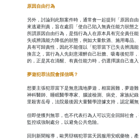
原因自由行為
另外，討論到此類案件時，通常會一起提到「原因自由
來逃避刑責，旨在處罰「使自己陷入無責任能力狀態之
所謂原因自由行為，是指行為人在原本具有完全責任能
失或辨識能力降低的狀態，例如大量飲酒、施用毒品、
具有可歸責性，因此不能僅以「犯罪當下已失去辨識能
換言之，當行為人先刻意灌醉自己壯膽、吸毒後犯罪，
的，正是其在清醒、有責任能力時，仍選擇讓自己進入
夢遊犯罪法院會採信嗎？
想要主張犯罪當下是無意識地夢遊，相當困難，夢遊難
神科醫師、睡眠醫學專家、腦波檢測、病史、家族紀錄
里殺害岳母，法院最後因大量醫學證據支持，認定屬無
但即使獲判無罪，也不代表行為人可以完全回歸社會，
監控或強制處分，以避免公共危險。
回到新聞報導，歐男辯稱犯罪當天因服用安眠藥物，產