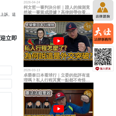
2026-04-24
柯文哲一審判決分析｜證人的揣測竟
然被一審當成證據？高律師帶你看未
的上訴。這
來二審攻防的兩大核心點！
歡迎立即
2026-03-13
卓榮泰日本看球行｜立委的批評有道
理嗎？私人行程其實一點都不奇怪？
為何說這是一種外交突破？