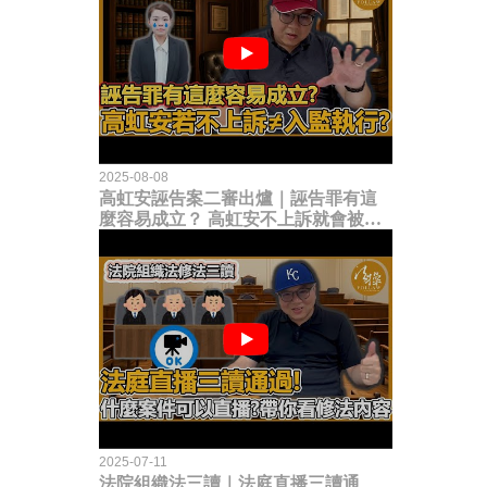
2025-08-08
高虹安誣告案二審出爐｜誣告罪有這
麼容易成立？ 高虹安不上訴就會被
關？這句話其實不太對！
2025-07-11
法院組織法三讀｜法庭直播三讀通