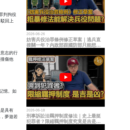
罪判拘役
，駁回上
2026-06-26
妨害兵役治罪條例修正草案｜逃兵直
接關一年？內政部跟國防部只能想到
這種粗暴修法，是能解決什麼兵役問
由意志的行
題？
倒撞傷他
有記憶。如
就是具有
2026-06-18
刑事訴訟法羈押制度修法｜史上最挺
此，夢遊若
犯罪者？限縮羈押制度究竟是吉是
凶？