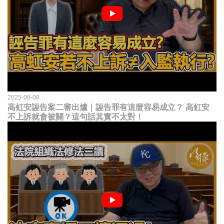
2025-08-08
高虹安誣告案二審出爐｜誣告罪有這麼容易成立？ 高虹安
不上訴就會被關？這句話其實不太對！