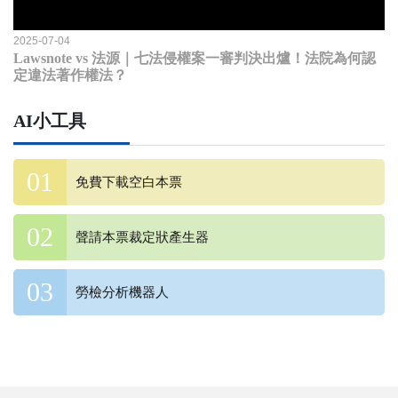
2025-07-04
Lawsnote vs 法源｜七法侵權案一審判決出爐！法院為何認
定違法著作權法？
AI小工具
免費下載空白本票
聲請本票裁定狀產生器
勞檢分析機器人