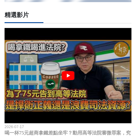
精選影片
2026-07-17
喝一杯75元超商拿鐵差點坐牢？動用高等法院審微罪案，究