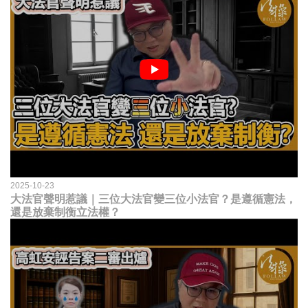
2025-10-23
大法官聲明惹議｜三位大法官變三位小法官？是遵循憲法，
還是放棄制衡立法權？