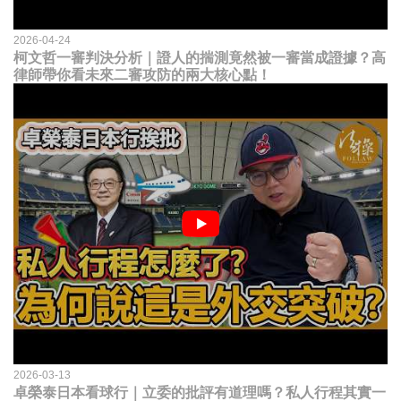
2026-04-24
柯文哲一審判決分析｜證人的揣測竟然被一審當成證據？高
律師帶你看未來二審攻防的兩大核心點！
2026-03-13
卓榮泰日本看球行｜立委的批評有道理嗎？私人行程其實一