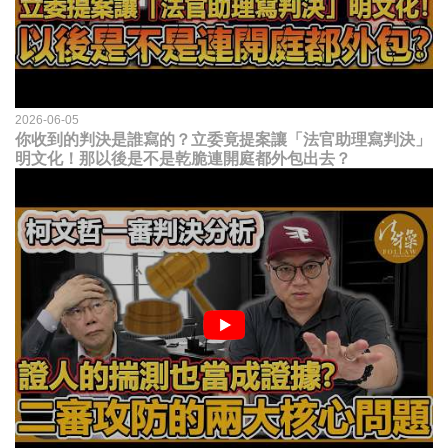
2026-06-05
你收到的判決是誰寫的？立委竟提案讓「法官助理寫判決」
明文化！那以後是不是乾脆連開庭都外包出去？