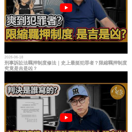
2026-06-18
刑事訴訟法羈押制度修法｜史上最挺犯罪者？限縮羈押制度
究竟是吉是凶？