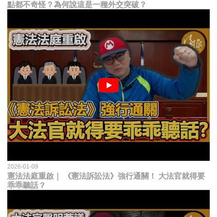
點都不奇怪？為何說這是一種外交突破？
2026-01-09
憲法法庭重啟｜ 《憲法訴訟法》強行通關！ 大法官就得要
乖乖聽話？