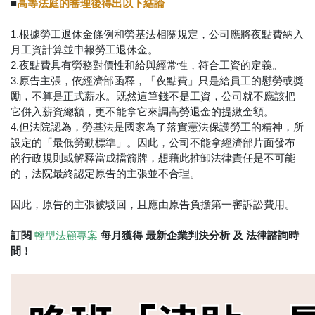
■
⾼等法庭的審理後得出以下結論
1.根據勞⼯退休⾦條例和勞基法相關規定，公司應將夜點費納⼊
⽉⼯資計算並申報勞⼯退休⾦。
2.夜點費具有勞務對價性和給與經常性，符合⼯資的定義。
3.原告主張，依經濟部函釋，「夜點費」只是給員工的慰勞或獎
勵，不算是正式薪水。既然這筆錢不是工資，公司就不應該把
它併入薪資總額，更不能拿它來調高勞退金的提繳金額。
4.但法院認為，勞基法是國家為了落實憲法保護勞工的精神，所
設定的「最低勞動標準」。因此，公司不能拿經濟部片面發布
的行政規則或解釋當成擋箭牌，想藉此推卸法律責任是不可能
的，法院最終認定原告的主張並不合理。
因此，原告的主張被駁回，且應由原告負擔第⼀審訴訟費⽤。
訂閱 ​
每月獲得 最新企業判決分析 及 法律諮詢時
輕型法顧專案
間！