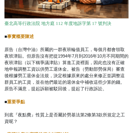
臺北高等行政法院 地方庭 112 年度地訴字第 17 號判決
■
事實概要陳述
原告（台灣中油）所屬的⼀群夜班輪值員⼯，每個⽉都會領取
夜班津貼。但原告沒有把從1994年7⽉到2016年10⽉不同期間的
夜班津貼（以下稱爭議津貼）算進⼯資裡⾯，因此也沒有正確
地申報調整⼯資以供勞⼯退休⾦。被告（勞動部勞保局）審查
後根據勞⼯退休⾦法規，決定根據原來的處分來修正並調整這
群員⼯的⼯資，並在他們最近的退休⾦中補收這些少算的錢。
原告不滿意，提起訴願被駁回後，提起了⾏政訴訟。
■
重要爭點
到底『夜點費』性質上是否屬於勞基法第2條第3款所規定之⼯
資呢？