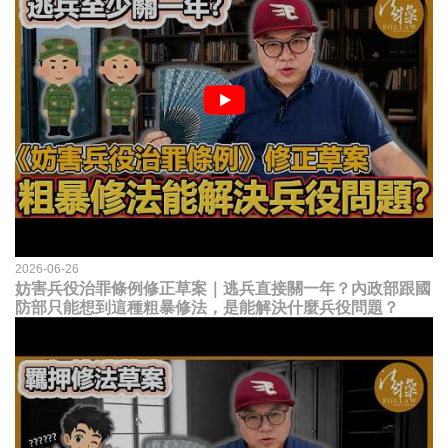
2026-06-26
妨害兵役治罪條例修正草案｜逃兵直接關一年？內政部跟國
防部只能想到這種粗暴修法，是能解決什麼兵役問題？