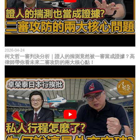
2026-04-24
柯文哲一審判決分析｜證人的揣測竟然被一審當成證據？高
律師帶你看未來二審攻防的兩大核心點！