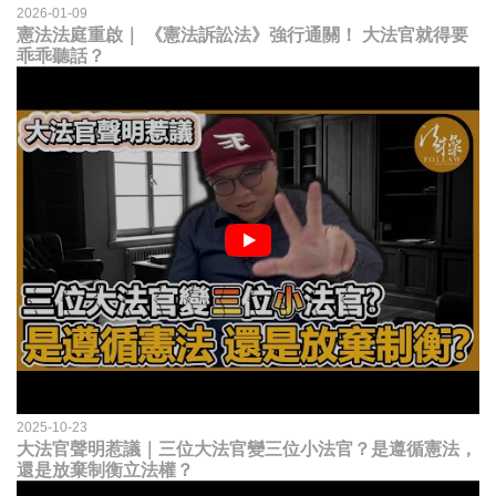
2026-01-09
憲法法庭重啟｜ 《憲法訴訟法》強行通關！ 大法官就得要
乖乖聽話？
2025-10-23
大法官聲明惹議｜三位大法官變三位小法官？是遵循憲法，
還是放棄制衡立法權？