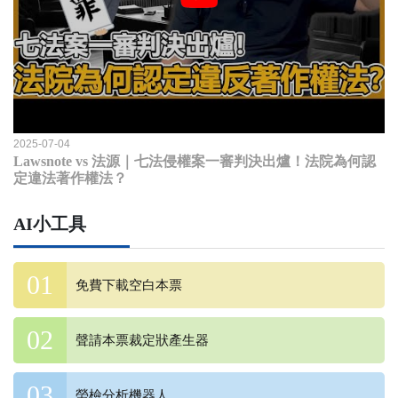
2025-07-04
Lawsnote vs 法源｜七法侵權案一審判決出爐！法院為何認
定違法著作權法？
AI小工具
免費下載空白本票
聲請本票裁定狀產生器
勞檢分析機器人