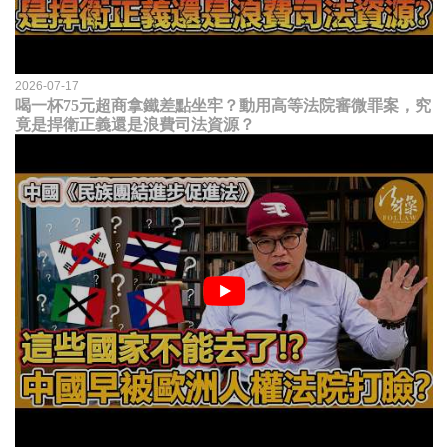
2026-07-17
喝一杯75元超商拿鐵差點坐牢？動用高等法院審微罪案，究
竟是捍衛正義還是浪費司法資源？