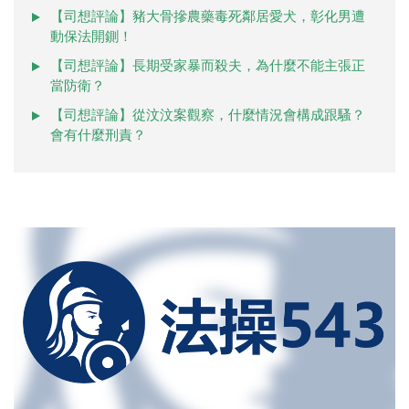
【司想評論】豬大骨摻農藥毒死鄰居愛犬，彰化男遭
動保法開鍘！
【司想評論】長期受家暴而殺夫，為什麼不能主張正
當防衛？
【司想評論】從汶汶案觀察，什麼情況會構成跟騷？
會有什麼刑責？