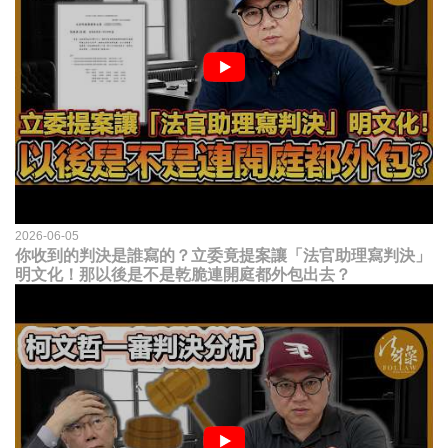
2026-06-05
你收到的判決是誰寫的？立委竟提案讓「法官助理寫判決」
明文化！那以後是不是乾脆連開庭都外包出去？