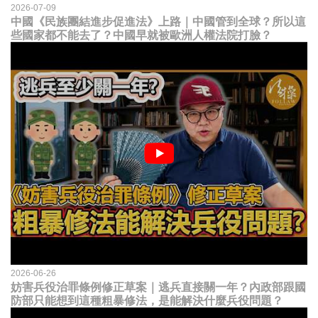
2026-07-09
中國《民族團結進步促進法》上路｜中國管到全球？所以這
些國家都不能去了？中國早就被歐洲人權法院打臉？
2026-06-26
妨害兵役治罪條例修正草案｜逃兵直接關一年？內政部跟國
防部只能想到這種粗暴修法，是能解決什麼兵役問題？