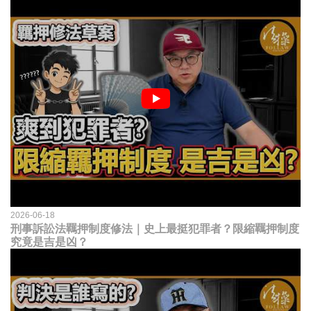
2026-06-18
刑事訴訟法羈押制度修法｜史上最挺犯罪者？限縮羈押制度
究竟是吉是凶？