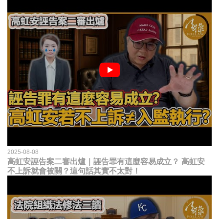
2025-08-08
高虹安誣告案二審出爐｜誣告罪有這麼容易成立？ 高虹安
不上訴就會被關？這句話其實不太對！