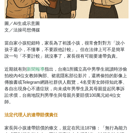
圖／AI生成示意圖
文／法操司想傳媒
當自家小孩犯錯時，家長為了袒護小孩，很常會對對方「說小
孩子還小，不懂事，不要跟他計較」。但在法律上可不是簡單
說一句「不要計較」就沒事了，家長很有可能要連帶負責。
近期就有則
指出，台南1所國立高中男學生就讀時涉偷
新聞報導
拍校內4位女教師胸部、裙底隱私部位影片，還將偷拍的影像上
傳臉書或Telegram網路社群供人觀覽，4名受害女師得知此事、
各自出現身心不適症狀，向未成年男學生及其母親提起民事訴
訟求償，台南地院判男學生與母親共要賠償100萬元給4位女
師。
法定代理人的連帶賠償責任
家長與小孩連帶賠償的條文，規定在民法187條：「無行為能力