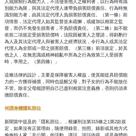
人或限制行為能力人，不法侵害他人之權利者，以行為時有識
別能力為限，與其法定代理人連帶負損害賠償責任。行為時無
識別能力者，由其法定代理人負損害賠償責任。（第一條）前
項情形，法定代理人如其監督並未疏懈，或縱加以相當之監
督，而仍不免發生損害者，不負賠償責任。（第二條）如不能
依前二項規定受損害賠償時，法院因被害人之聲請，得斟酌行
為人及其法定代理人與被害人之經濟狀況，令行為人或其法定
代理人為全部或一部之損害賠償。（第三條）前項規定，於其
他之人，在無意識或精神錯亂中所為之行為致第三人受損害
時，準用之。（第四條）」
這條法律的設計，主要是保障被害人權益，使其能從具賠償能
力的一方獲得補償，同時也提醒父母，對子女的行為不能放任
不管。除非父母能證明自己已盡到相當注意義務，否則仍須承
擔賠償責任。
何謂身體隱私部位
新聞當中提及的「隱私部位」，根據刑法第315條之1第2款規
定，如果沒有正當理由，隨便用錄音、拍照、錄影或其他方式
偷偷拍人家「非公開」的活動、講話、談話內容，或是身體的