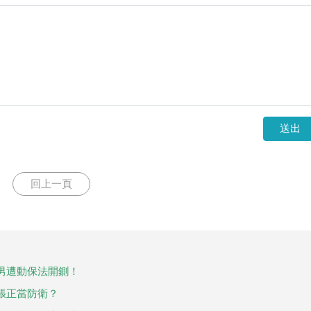
送出
回上一頁
男遭動保法開鍘！
張正當防衛？