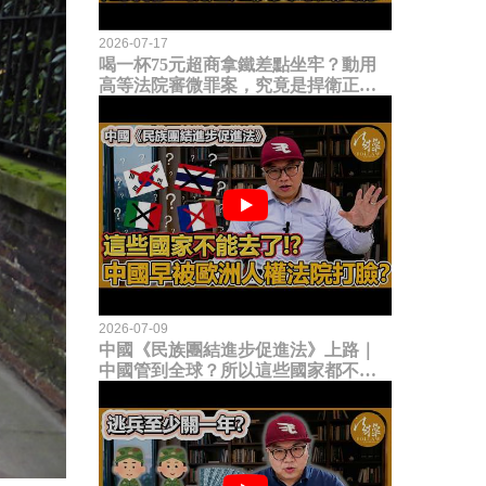
2026-07-17
喝一杯75元超商拿鐵差點坐牢？動用
高等法院審微罪案，究竟是捍衛正義
還是浪費司法資源？
2026-07-09
中國《民族團結進步促進法》上路｜
中國管到全球？所以這些國家都不能
去了？中國早就被歐洲人權法院打
臉？