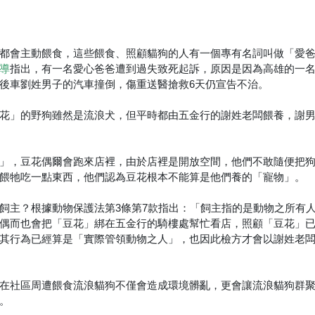
都會主動餵食，這些餵食、照顧貓狗的人有一個專有名詞叫做「愛
指出，有一名愛心爸爸遭到過失致死起訴，原因是因為高雄的一
導
後車劉姓男子的汽車撞倒，傷重送醫搶救6天仍宣告不治。
花」的野狗雖然是流浪犬，但平時都由五金行的謝姓老闆餵養，謝
」，豆花偶爾會跑來店裡，由於店裡是開放空間，他們不敢隨便把
餵牠吃一點東西，他們認為豆花根本不能算是他們養的「寵物」。
飼主？根據動物保護法第3條第7款指出：「飼主指的是動物之所有
偶而也會把「豆花」綁在五金行的騎樓處幫忙看店，照顧「豆花」已
其行為已經算是「實際管領動物之人」，也因此檢方才會以謝姓老
在社區周遭餵食流浪貓狗不僅會造成環境髒亂，更會讓流浪貓狗群
。