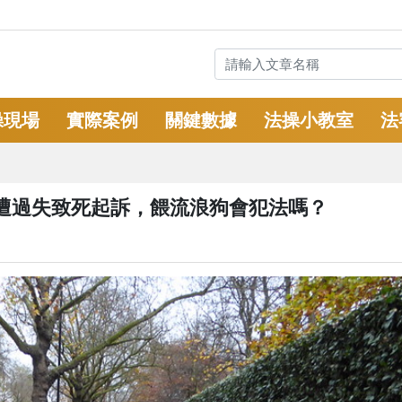
操現場
實際案例
關鍵數據
法操小教室
法
遭過失致死起訴，餵流浪狗會犯法嗎？