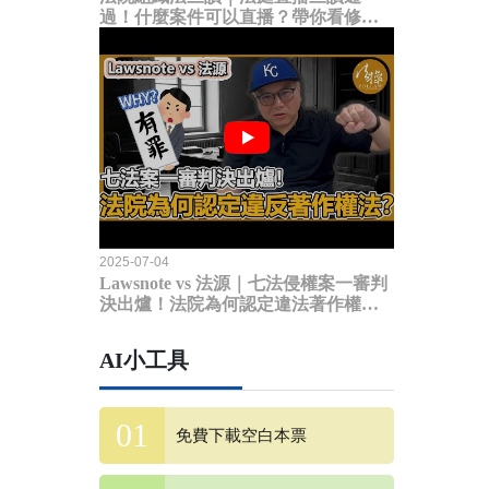
過！什麼案件可以直播？帶你看修法
內容
2025-07-04
Lawsnote vs 法源｜七法侵權案一審判
決出爐！法院為何認定違法著作權
法？
AI小工具
免費下載空白本票