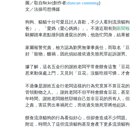
圖／取自flickr(創作者:
)
duncan cumming
文／法操司想傳媒
狗狗、貓貓十分可愛且討人喜歡，不少人看到流浪貓狗
爸）」、「愛媽（愛心媽媽）」。不過近期有則
新聞報
騎腳踏車差點撞到路邊竄出的狗，他急忙閃身，結果被
家屬報警究責，檢方認為劉男無肇事責任，而取名「豆
好「寵物」釀禍，因此偵結後依過失致死罪起訴謝男。
據了解，這名五金行的謝姓老闆平常會餵食這隻「豆花
惹來動保處上門，又見到「豆花」沒飯吃很可憐，才會
不過像是謝姓五金行老闆這樣的行為究竟算不算豆花的
管領動物之人。」謝姓老闆不但平時會餵食豆花，甚至
年時間。謝姓老闆雖然辯稱自己並非豆花的所有人，但
之責，害莊男出車禍死亡，而依過失致死罪將他起訴。
餵食流浪貓狗的行為看似好心，但卻會造成不少問題。
附近，時間久了這些流浪貓狗甚至會產下更多流浪貓狗