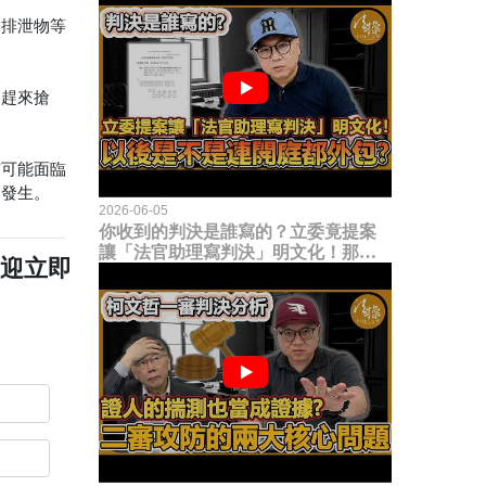
的排泄物等
公趕來搶
有可能面臨
的發生。
2026-06-05
你收到的判決是誰寫的？立委竟提案
讓「法官助理寫判決」明文化！那以
歡迎立即
後是不是乾脆連開庭都外包出去？