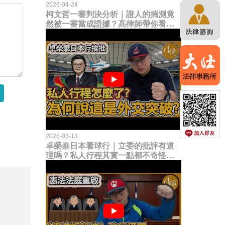
2026-04-24
柯文哲一審判決分析｜證人的揣測竟
然被一審當成證據？高律師帶你看未
來二審攻防的兩大核心點！
2026-03-13
卓榮泰日本看球行｜立委的批評有道
理嗎？私人行程其實一點都不奇怪？
為何說這是一種外交突破？