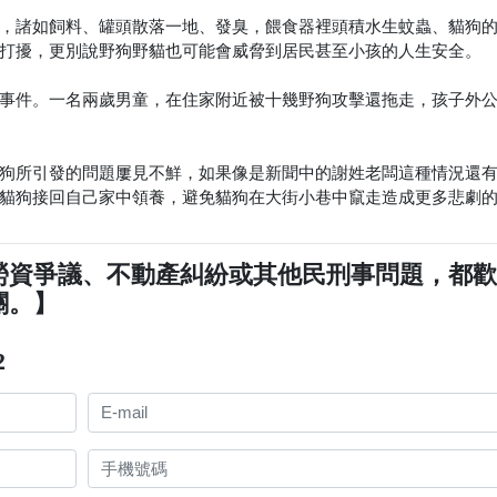
，諸如飼料、罐頭散落一地、發臭，餵食器裡頭積水生蚊蟲、貓狗
打擾，更別說野狗野貓也可能會威脅到居民甚至小孩的人生安全。
事件。一名兩歲男童，在住家附近被十幾野狗攻擊還拖走，孩子外
狗所引發的問題屢見不鮮，如果像是新聞中的謝姓老闆這種情況還
貓狗接回自己家中領養，避免貓狗在大街小巷中竄走造成更多悲劇
勞資爭議、不動產糾紛或其他民刑事問題，都
關。】
2