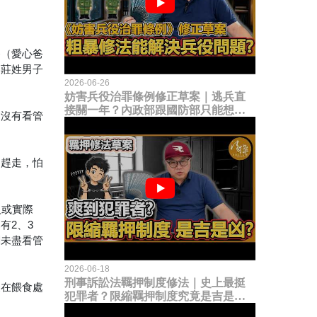
爸（愛心爸
名莊姓男子
2026-06-26
妨害兵役治罪條例修正草案｜逃兵直
接關一年？內政部跟國防部只能想到
男沒有看管
這種粗暴修法，是能解決什麼兵役問
題？
狗趕走，怕
人或實際
有2、3
闆未盡看管
2026-06-18
刑事訴訟法羈押制度修法｜史上最挺
聚在餵食處
犯罪者？限縮羈押制度究竟是吉是
凶？