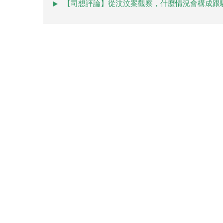
【司想評論】從汶汶案觀察，什麼情況會構成跟