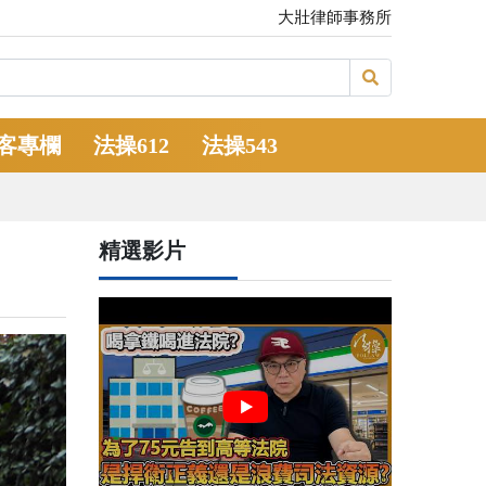
大壯律師事務所
客專欄
法操612
法操543
精選影片