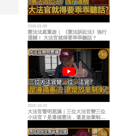
2026-01-09
憲法法庭重啟｜ 《憲法訴訟法》強行
通關！ 大法官就得要乖乖聽話？
2025-10-23
大法官聲明惹議｜三位大法官變三位
小法官？是遵循憲法，還是放棄制衡
立法權？