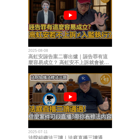
2025-08-08
高虹安誣告案二審出爐｜誣告罪有這
麼容易成立？ 高虹安不上訴就會被
關？這句話其實不太對！
2025-07-11
法院組織法三讀｜法庭直播三讀通