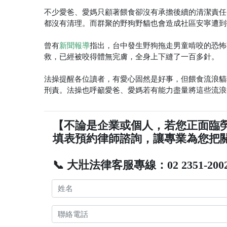
不少愛爸、愛媽只顧著餵食卻沒有承擔後續的清潔責任
都沒有清理。而群聚的野狗野貓也會造成社區安寧遭到
曾有
指出，台中發生野狗拖走男童啃咬的恐怖
新聞報導
救，已經被咬得體無完膚，全身上下縫了一百多針。
法操提醒各位讀者，有愛心固然是好事，但餵食流浪貓
刑責。法操也呼籲愛爸、愛媽若有能力盡量將這些流浪
【不論是企業或個人，若您正面臨
填表預約律師諮詢，讓專業為您把
📞 大壯法律客服專線：02 2351-200