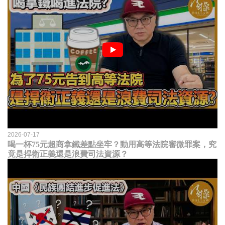
2026-07-17
喝一杯75元超商拿鐵差點坐牢？動用高等法院審微罪案，究
竟是捍衛正義還是浪費司法資源？