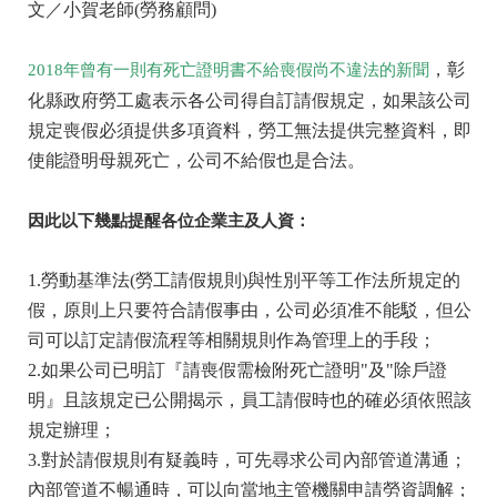
文／小賀老師(勞務顧問)
，彰
2018年曾有一則有死亡證明書不給喪假尚不違法的新聞
化縣政府勞工處表示各公司得自訂請假規定，如果該公司
規定喪假必須提供多項資料，勞工無法提供完整資料，即
使能證明母親死亡，公司不給假也是合法。
因此以下幾點提醒各位企業主及人資：
1.勞動基準法(勞工請假規則)與性別平等工作法所規定的
假，原則上只要符合請假事由，公司必須准不能駁，但公
司可以訂定請假流程等相關規則作為管理上的手段；
2.如果公司已明訂『請喪假需檢附死亡證明"及"除戶證
明』且該規定已公開揭示，員工請假時也的確必須依照該
規定辦理；
3.對於請假規則有疑義時，可先尋求公司內部管道溝通；
內部管道不暢通時，可以向當地主管機關申請勞資調解；