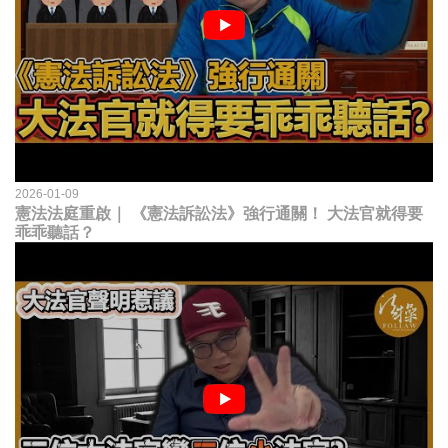
2026-01-09
憲法法庭重啟｜ 《憲法訴訟法》強行通關！ 大法官就得要
乖乖聽話？