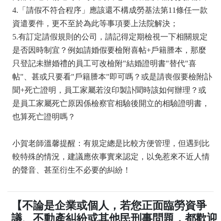
4.「請假不符合程序」應該還不構成勞基法第11條任一款
資遣要件，更不至於為此等事項要上法院解決；
5.有訂定請假規則的公司，請記得定期檢視一下相關規定
是否因時制宜？例如請婚假要檢附喜帖+戶籍謄本，那麼
只登記未辦婚禮的員工可改檢附"結婚證明書"替代"喜
帖"、甚或只要看"戶籍謄本"即可嗎？或是請喪假要檢附訃
聞+死亡證明，員工家屬若沒印製訃聞時該如何辦理？或
是員工家屬死亡原因係檢察官相驗後開立的相驗證明書，
也算死亡證明嗎？
小賀老師溫馨提醒：有規定總是比較方便管理，但遇到比
較特殊的情況，建議應依事實來認定，以免惹來不近人情
的聲音、甚至衍生不必要的糾紛！
【不論是企業或個人，若您正面臨勞資爭
議、不動產糾紛或其他民刑事問題，都歡迎