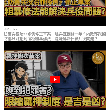
2026-06-26
妨害兵役治罪條例修正草案｜逃兵直接關一年？內政部跟國
防部只能想到這種粗暴修法，是能解決什麼兵役問題？