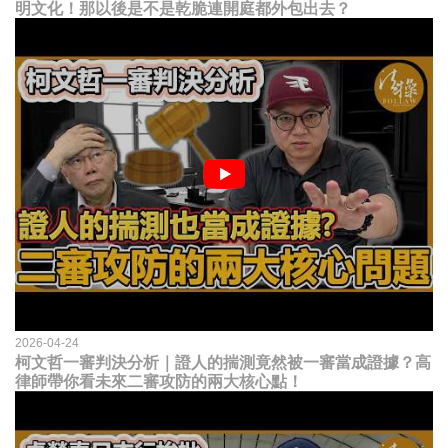
明文化！那以後是不是乾脆連開庭都外包出去？
2026-04-24
柯文哲一審判決分析｜證人的揣測竟然被一審當成證據？高
律師帶你看未來二審攻防的兩大核心點！