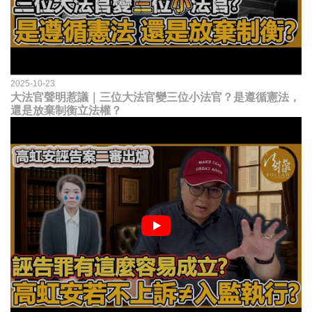
2025-10-23
大法官聲明惹議｜三位大法官變三位小法官？是遵循憲法，
還是放棄制衡立法權？