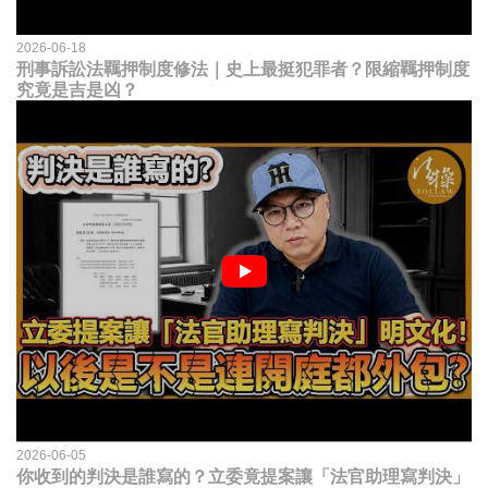
2026-06-18
刑事訴訟法羈押制度修法｜史上最挺犯罪者？限縮羈押制度
究竟是吉是凶？
2026-06-05
你收到的判決是誰寫的？立委竟提案讓「法官助理寫判決」