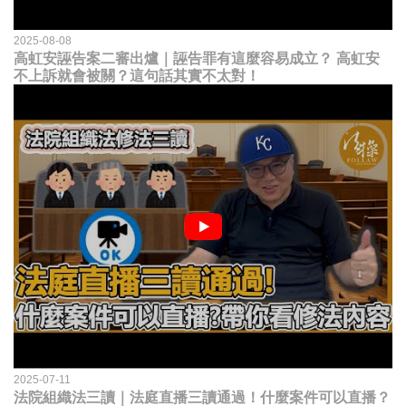
2025-08-08
高虹安誣告案二審出爐｜誣告罪有這麼容易成立？ 高虹安
不上訴就會被關？這句話其實不太對！
2025-07-11
法院組織法三讀｜法庭直播三讀通過！什麼案件可以直播？