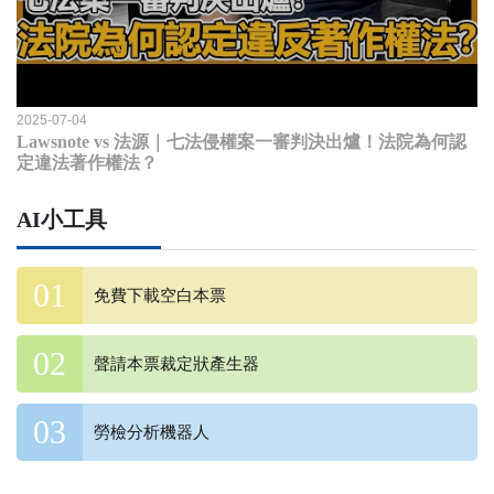
2025-07-04
Lawsnote vs 法源｜七法侵權案一審判決出爐！法院為何認
定違法著作權法？
AI小工具
免費下載空白本票
聲請本票裁定狀產生器
勞檢分析機器人