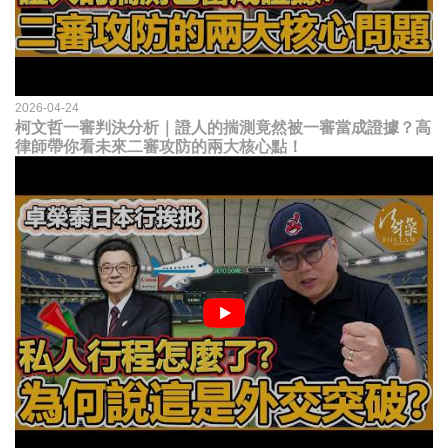
2026-04-24
柯文哲一審判決分析｜證人的揣測竟然被一審當成證據？高
律師帶你看未來二審攻防的兩大核心點！