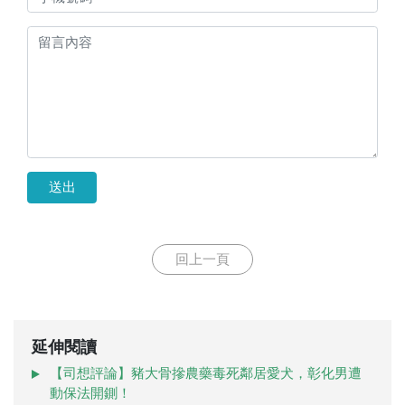
送出
回上一頁
延伸閱讀
【司想評論】豬大骨摻農藥毒死鄰居愛犬，彰化男遭
動保法開鍘！