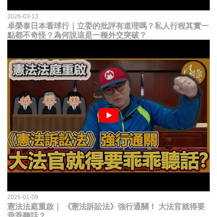
2026-03-13
卓榮泰日本看球行｜立委的批評有道理嗎？私人行程其實一
點都不奇怪？為何說這是一種外交突破？
2026-01-09
憲法法庭重啟｜ 《憲法訴訟法》強行通關！ 大法官就得要
乖乖聽話？