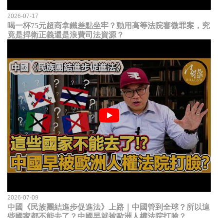
2026-07-17
喝一杯75元超商拿鐵差點坐牢？動用高等法院審微罪案，究
竟是捍衛正義還是浪費司法資源？
2026-07-09
中國《民族團結進步促進法》上路｜中國管到全球？所以這
些國家都不能去了？中國早就被歐洲人權法院打臉？