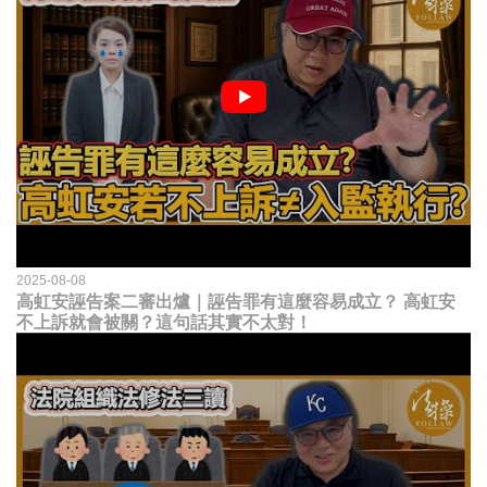
2025-08-08
高虹安誣告案二審出爐｜誣告罪有這麼容易成立？ 高虹安
不上訴就會被關？這句話其實不太對！