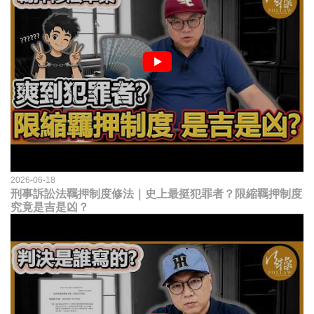
2026-06-18
刑事訴訟法羈押制度修法｜史上最挺犯罪者？限縮羈押制度
究竟是吉是凶？