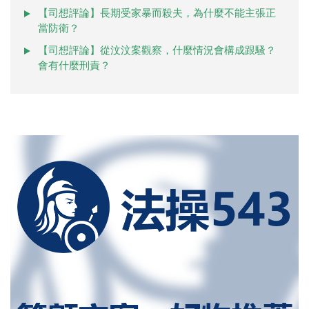
【司想評論】長期受家暴而殺夫，為什麼不能主張正
當防衛？
【司想評論】從汶汶案觀察，什麼情況會構成跟騷？
會有什麼刑責？