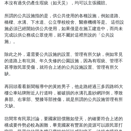
本沒有過失仍產生瑕疵（如天災），均可以主張國賠。
所謂的公共設施指的是，供公共使用的各種設施，例如道路、
橋樑、水溝、下水道、公立學校校舍、醫療機構等是。 這些設
施必須已經開始供公共使用，如果僅是在施工建造中，而尚未
完成以供公務或公眾使用，就不屬於這裡所說的「公共設
施」。
除此之外，還需要公共設施的設置、管理有所欠缺，例如常見
的道路上有坑洞、年久失修的公園設施，因為有瑕疵、管理不
甚導致民眾受傷，就符合上述的公共設施設置、管理有所欠
缺。
再回頭看看新聞報導中的黃姓男子，他走路經過三多四路85大
樓公車站牌附近人行道時，被破損的水溝孔蓋紗網跘倒，導致
鼻部、右掌部、雙膝等部挫傷，就是所謂的公共設施管理有所
欠缺。
坊間常有民眾討論，要國家賠償難如登天，的確要符合上述的
構成要件勢必較為困難，畢竟國家有豐富的資源可以跟民眾打