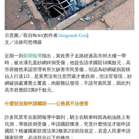
示意圖／取自flickr(創作者:
)
Joegoauk Goa
文／法操司想傳媒
近期一則
指出，黃姓男子走路經過高市85大樓一帶
新聞報導
時，被水溝孔蓋紗網絆倒受傷，他提告請求國賠18萬餘元，高
市府雖然承認管理有所欠缺害市民受傷，但認為砂網破損面積
佔人行道1/3，是黃男沒有注意閃避才會跌倒，但法官發現，紗
網破損處遭塵土覆蓋，肉眼難以發現，不該苛責民眾，因此判
高市府應賠2萬8千餘元。
什麼狀況能申請國賠——公務員不法侵害
許多民眾常在新聞報導中聽到，騎士在騎車時因為柏油路上有
坑洞，導致跌倒受傷，申請國賠獲准，究竟什麼情況才能申請
國賠？根據國家賠償法第2條第2項前段規定，若是人民要申請
國家賠償，必須符合以下的條件：