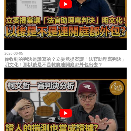
2026-06-05
你收到的判決是誰寫的？立委竟提案讓「法官助理寫判決」
明文化！那以後是不是乾脆連開庭都外包出去？