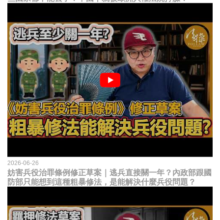
2026-06-26
妨害兵役治罪條例修正草案｜逃兵直接關一年？內政部跟國
防部只能想到這種粗暴修法，是能解決什麼兵役問題？