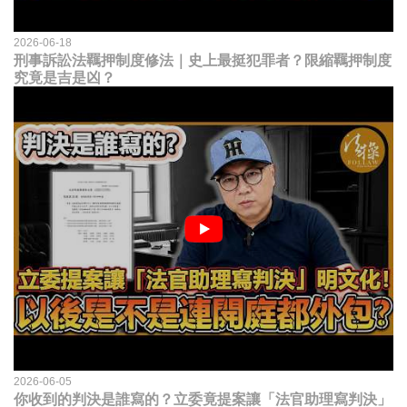
2026-06-18
刑事訴訟法羈押制度修法｜史上最挺犯罪者？限縮羈押制度
究竟是吉是凶？
2026-06-05
你收到的判決是誰寫的？立委竟提案讓「法官助理寫判決」