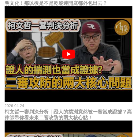
明文化！那以後是不是乾脆連開庭都外包出去？
2026-04-24
柯文哲一審判決分析｜證人的揣測竟然被一審當成證據？高
律師帶你看未來二審攻防的兩大核心點！