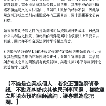
幾種類型，完全排除掉其餘公職人員選舉。其所形成的差別待
遇不但無明文的立法理由，且與民主政治的精神不符。因此該
規定所形成之差別待遇難認存有正當目的，更非屬重要之公共
利益。
如果該差別待遇之目的是為節省司法資源與行政成本，雖然符
合公共利益之性質，但此目的尚難謂屬於追求憲法上重要公共
利益，因此亦不符合憲法保障平等權之意旨。
3.選罷法第69條第1項前段規定僅限特定幾種選舉類型適用，損
及其他類型選舉的正確性與公正性，並滋生選舉爭議。其規範
與所達成之目的間難謂有實質關聯，與憲法第7條平等權保障之
意旨相悖，違憲！
【不論是企業或個人，若您正面臨勞資爭
議、不動產糾紛或其他民刑事問題，都歡迎
立即填表預約律師諮詢，讓專業為您把
關。】