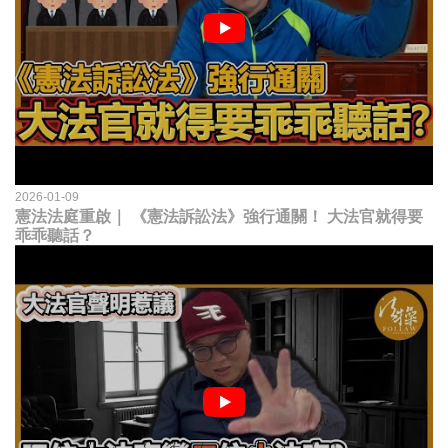
2026-01-09
憲法法庭重啟｜ 《憲法訴訟法》強行通關！ 大法官就得要
乖乖聽話？