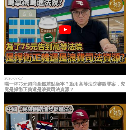
2026-07-17
喝一杯75元超商拿鐵差點坐牢？動用高等法院審微罪案，究
竟是捍衛正義還是浪費司法資源？