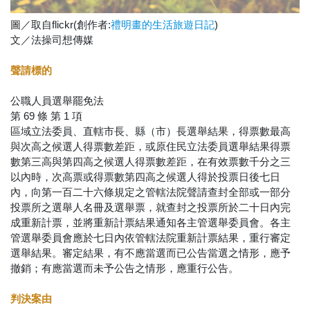
圖／取自flickr(創作者:
)
禮明畫的生活旅遊日記
文／法操司想傳媒
聲請標的
公職人員選舉罷免法
第 69 條 第 1 項
區域立法委員、直轄市長、縣（市）長選舉結果，得票數最高
與次高之候選人得票數差距，或原住民立法委員選舉結果得票
數第三高與第四高之候選人得票數差距，在有效票數千分之三
以內時，次高票或得票數第四高之候選人得於投票日後七日
內，向第一百二十六條規定之管轄法院聲請查封全部或一部分
投票所之選舉人名冊及選舉票，就查封之投票所於二十日內完
成重新計票，並將重新計票結果通知各主管選舉委員會。各主
管選舉委員會應於七日內依管轄法院重新計票結果，重行審定
選舉結果。審定結果，有不應當選而已公告當選之情形，應予
撤銷；有應當選而未予公告之情形，應重行公告。
判決案由