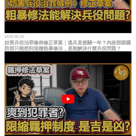
2026-06-26
妨害兵役治罪條例修正草案｜逃兵直接關一年？內政部跟國
防部只能想到這種粗暴修法，是能解決什麼兵役問題？