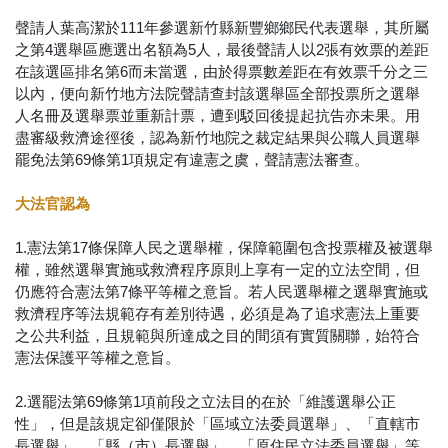
聲請人葉高潔於111年參選新竹縣新豐鄉鄉民代表選舉，其所屬
之第4選舉區應選出名額為5人，最後聲請人以2張有效票的差距
在該選區排名第6而未當選，由於得票數差距在有效票千分之三
以內，便向新竹地方法院聲請查封該選舉區全部投票所之選舉
人名冊及選舉票並重新計票，遭到駁回後提起抗告亦未果。用
盡審級救濟途徑後，認為新竹地院之裁定結果與公職人員選舉
罷免法第69條第1項規定有違憲之虞，聲請憲法審查。
大法官認為
1.憲法第17條保障人民之選舉權，保障範圍包含投票權及被選舉
權，雖然選舉實施或救濟程序原則上享有一定的立法空間，但
仍應符合憲法第7條平等權之意旨。若人民選舉權之選舉實施或
救濟程序等法規範存有差別待遇，必須是為了追求憲法上重要
之公共利益，且規範與所達成之目的間須有實質關聯，始符合
憲法保護平等權之意旨。
2.選罷法第69條第1項前段之立法目的在於「維護選舉公正
性」，但是該規定卻僅限於「區域立法委員選舉」、「直轄市
長選舉」、「縣（市）長選舉」、「原住民立法委員選舉」等