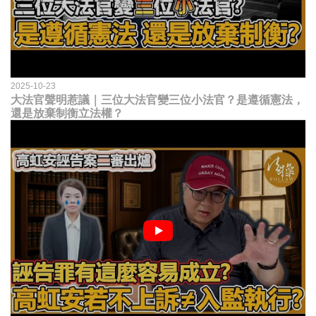
2025-10-23
大法官聲明惹議｜三位大法官變三位小法官？是遵循憲法，
還是放棄制衡立法權？