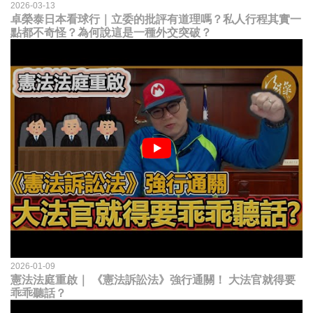
2026-03-13
卓榮泰日本看球行｜立委的批評有道理嗎？私人行程其實一
點都不奇怪？為何說這是一種外交突破？
2026-01-09
憲法法庭重啟｜ 《憲法訴訟法》強行通關！ 大法官就得要
乖乖聽話？