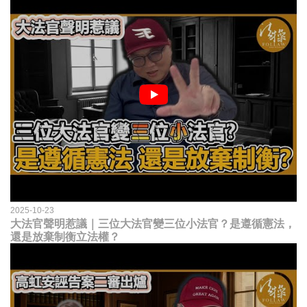
2025-10-23
大法官聲明惹議｜三位大法官變三位小法官？是遵循憲法，
還是放棄制衡立法權？