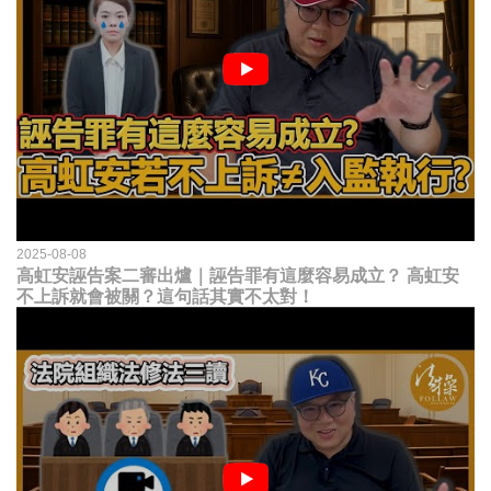
2025-08-08
高虹安誣告案二審出爐｜誣告罪有這麼容易成立？ 高虹安
不上訴就會被關？這句話其實不太對！