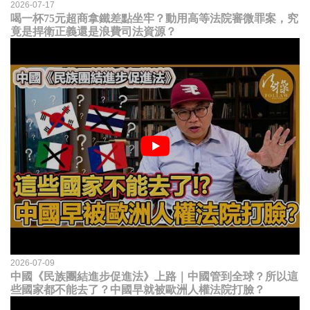
2026-07-17
喝一杯75元超商拿鐵差點坐牢？動用高等法院審微罪案，究
竟是捍衛正義還是浪費司法資源？
2026-07-09
中國《民族團結進步促進法》上路｜中國管到全球？所以這
些國家都不能去了？中國早就被歐洲人權法院打臉？