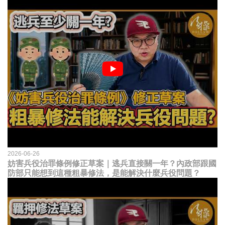
2026-06-26
妨害兵役治罪條例修正草案｜逃兵直接關一年？內政部跟國
防部只能想到這種粗暴修法，是能解決什麼兵役問題？