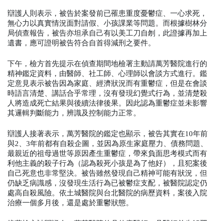
辯護人則表示，被告於案發前已罹患重度憂鬱症、一心求死，
無心力以真實情況面對請假、小孩課業等問題。而根據樹林分
局偵查報告，被告亦坦承自己有以美工刀自刎，此證據再加上
遺書，應可證明被告符合自首得減刑之要件。
下午，檢方首先提示在偵查期間地檢署主動請萬芳醫院進行的
精神鑑定資料，由醫師、社工師、心理師以會談方式進行。鑑
定意見表示被告因為家庭、經濟狀況而有重鬱症，但是在會談
時語言清楚、講話合乎常理，沒有發現幻覺式行為，並清楚殺
人將造成死亡結果與後續法律後果。因此認為重鬱症並未影響
其邏輯判斷能力，辨識及控制能力正常。
辯護人接著表示，萬芳醫院的鑑定也顯示，被告其實在10年前
與2、3年前都有自殺企圖，並因為原生家庭壓力、債務問題、
最親近的祖母過世等原因產生重鬱症，帶來負面思考模式而有
利他主義的殺子行為（認為殺死小孩是為了他好），且犯案後
自己死意也非常堅決。被告雖然發現自己精神可能有狀況，但
仍缺乏病識感，沒發現生活行為已被鬱症支配，被醫院認定仍
處高自殺風險。依土城醫院與台北醫院的病歷資料，案後入院
治療一個多月後，還是處於重鬱狀態。