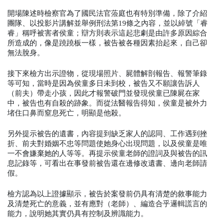
開場陳述時檢察官為了國民法官蒞庭也有特別準備，除了介紹
團隊、以投影片講解並舉例刑法第19條之內容，並以綽號「睿
睿」稱呼被害者侯童；辯方則表示這起悲劇是由許多原因綜合
所造成的，像是蹺蹺板一樣，被告被各種因素抬起來，自己卻
無法脫身。
接下來檢方出示證物，從現場照片、屍體解剖報告、報警筆錄
等可知，當時是因為侯童多日未到校，被告又不願讓告訴人
（前夫）帶走小孩，因此才報警破門並發現侯童已陳屍在家
中，被告也有自殺的跡象。而從法醫報告得知，侯童是被外力
堵住口鼻而窒息死亡，明顯是他殺。
另外提示被告的遺書，內容提到缺乏家人的認同、工作遇到挫
折、前夫對婚姻不忠等問題使她身心出現問題，以及侯童是唯
一不會嫌棄她的人等等。再提示侯童老師的證詞及與被告的訊
息記錄等，可看出在事發前被告還在邊修改遺書、邊向老師請
假。
檢方認為以上證據顯示，被告於案發前仍具有清楚的敘事能力
及清楚死亡的意義，並有應對（老師）、編造合乎邏輯謊言的
能力，說明她其實仍具有控制及辨識能力。