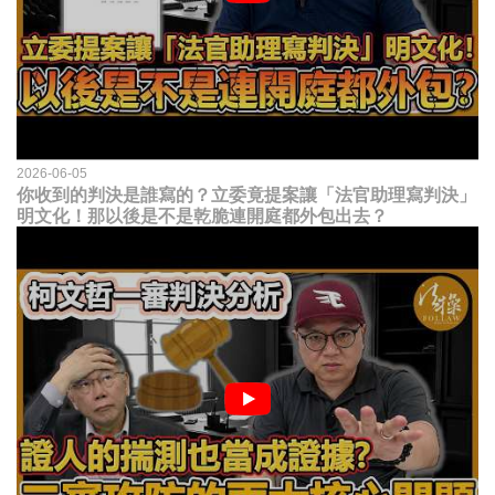
2026-06-05
你收到的判決是誰寫的？立委竟提案讓「法官助理寫判決」
明文化！那以後是不是乾脆連開庭都外包出去？