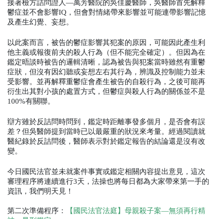
接著檢方詰問證人—萬芳醫院的吳佳慶醫師，吳醫師首先解釋
鬱症並不會影響IQ，但會對情緒帶來影響並可能連帶影響記憶
及產生幻覺、妄想。
以此案而言，被告的鬱症影響其犯案的原因，可能因此產生利
他主義或報復前夫的殺人行為（但不能完全確定）。但因為在
鑑定晤談時被告的邏輯清晰，認為被告與犯案當時雖然有重鬱
症狀，但沒有因幻聽或妄想左右其行為，辨識及控制能力並未
受影響。並再解釋重鬱症會產生被告的自殺行為，之後可能再
衍生出其對小孩的處置方式，但鬱症與殺人行為的關係並不是
100%有關聯。
辯方雖於反詰問時問到，鑑定時距離事發多個月，是否會有誤
差？但吳醫師提到當時已以最嚴重的狀況來考量。經過閱讀就
醫紀錄於反詰問後，醫師表示對於鑑定報告的結論還是沒有改
變。
今日國民法官並未就案件事實或鑑定相關內容提出意見，這次
審理程序將連續進行3天，法操也將每日都為大家帶來第一手的
資訊，我們明天見！
第二次準備程序：
【國民法官法庭】母親殺子案—無須再行精