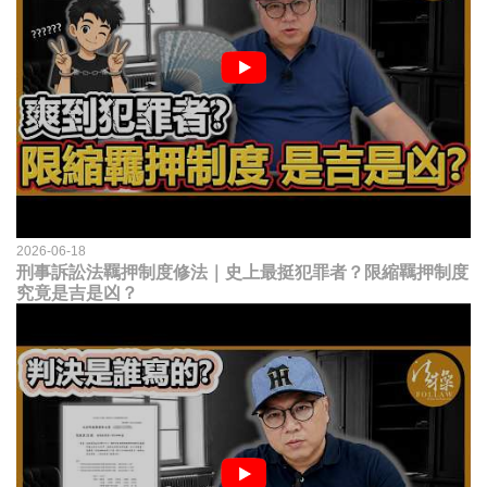
2026-06-18
刑事訴訟法羈押制度修法｜史上最挺犯罪者？限縮羈押制度
究竟是吉是凶？