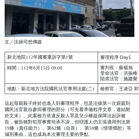
文／法操司想傳媒
新北地院112年國審重訴字第1號
審理程序 Day1
審判長：蘇楊旭
時間：112年8月15日 09:00
受命法官：洪振峰
陪席法官：施建榮
地點：新北地方法院國民法官專用法庭(二)
檢察官：
王凌亞 郭
這起母親殺子終於也進入到審理程序，也是法操第一次跟庭到
國民法官親自參與審理的部分（可先看準備程序文章，連結附
於文末）。此案檢方依違反殺人罪及兒少權益保障法起訴被
告，被告雖對犯罪事實坦承不諱，但辯護人仍主張適用刑法第
19條（責任能力）、第62條（自首）、第59條（情堪憫恕）等
減刑事由，這也成為本次審理主要的爭點。