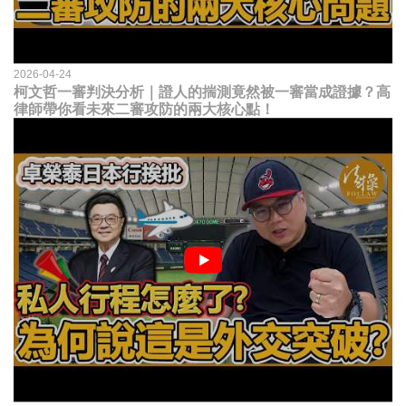
2026-04-24
柯文哲一審判決分析｜證人的揣測竟然被一審當成證據？高
律師帶你看未來二審攻防的兩大核心點！