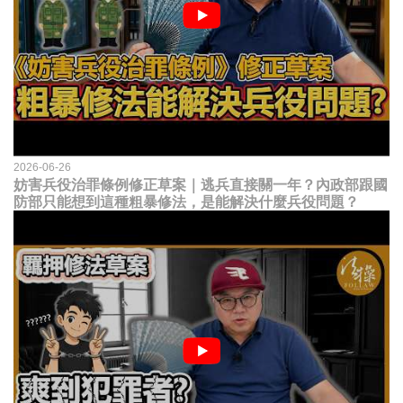
2026-06-26
妨害兵役治罪條例修正草案｜逃兵直接關一年？內政部跟國
防部只能想到這種粗暴修法，是能解決什麼兵役問題？