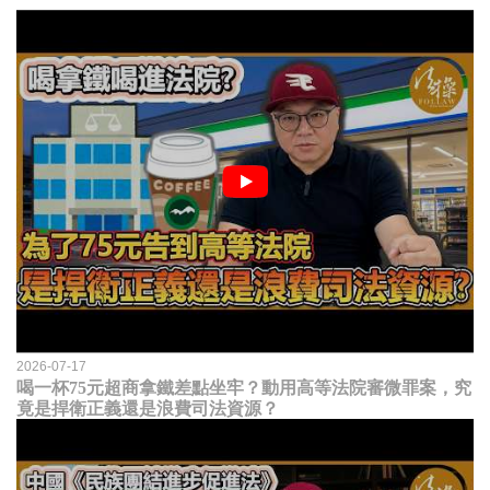
2026-07-17
喝一杯75元超商拿鐵差點坐牢？動用高等法院審微罪案，究
竟是捍衛正義還是浪費司法資源？