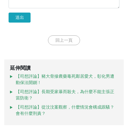
送出
回上一頁
延伸閱讀
【司想評論】豬大骨摻農藥毒死鄰居愛犬，彰化男遭
動保法開鍘！
【司想評論】長期受家暴而殺夫，為什麼不能主張正
當防衛？
【司想評論】從汶汶案觀察，什麼情況會構成跟騷？
會有什麼刑責？