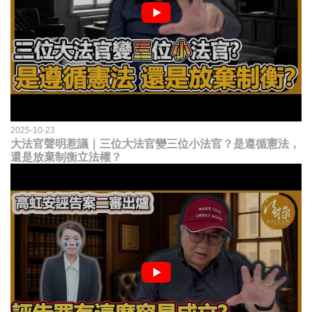
2025-10-23
大法官聲明惹議｜三位大法官變三位小法官？是遵循憲法，
還是放棄制衡立法權？