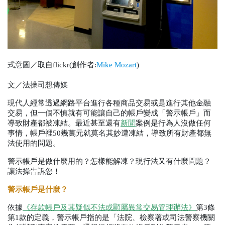
式意圖／取自flickr(創作者:
Mike Mozart
)
文／法操司想傳媒
現代人經常透過網路平台進行各種商品交易或是進行其他金融
交易，但一個不慎就有可能讓自己的帳戶變成「警示帳戶」而
導致財產都被凍結。最近甚至還有
新聞
案例是行為人沒做任何
事情，帳戶裡
50
幾萬元就莫名其妙遭凍結，導致所有財產都無
法使用的問題。
警示帳戶是做什麼用的？怎樣能解凍？現行法又有什麼問題？
讓法操告訴您！
警示帳戶是什麼？
依據
《存款帳戶及其疑似不法或顯屬異常交易管理辦法》
第
3
條
第
1
款的定義，警示帳戶指的是「法院、檢察署或司法警察機關