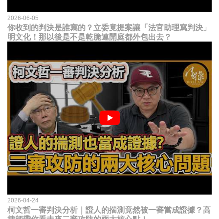
2026-06-05
你收到的判決是誰寫的？立委竟提案讓「法官助理寫判決」
明文化！那以後是不是乾脆連開庭都外包出去？
2026-04-24
柯文哲一審判決分析｜證人的揣測竟然被一審當成證據？高