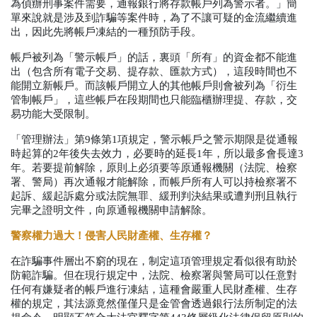
為偵辦刑事案件需要，通報銀行將存款帳戶列為警示者。」簡
單來說就是涉及到詐騙等案件時，為了不讓可疑的金流繼續進
出，因此先將帳戶凍結的一種預防手段。
帳戶被列為「警示帳戶」的話，裏頭「所有」的資金都不能進
出（包含所有電子交易、提存款、匯款方式），這段時間也不
能開立新帳戶。而該帳戶開立人的其他帳戶則會被列為「衍生
管制帳戶」，這些帳戶在段期間也只能臨櫃辦理提、存款，交
易功能大受限制。
「管理辦法」第
9
條第
1
項規定，警示帳戶之警示期限是從通報
時起算的
2
年後失去效力，必要時的延長
1
年，所以最多會長達
3
年。若要提前解除，原則上必須要等原通報機關（法院、檢察
署、警局）再次通報才能解除，而帳戶所有人可以持檢察署不
起訴、緩起訴處分或法院無罪、緩刑判決結果或遭判刑且執行
完畢之證明文件，向原通報機關申請解除。
警察權力過大！侵害人民財產權、生存權？
在詐騙事件層出不窮的現在，制定這項管理規定看似很有助於
防範詐騙。但在現行規定中，法院、檢察署與警局可以任意對
任何有嫌疑者的帳戶進行凍結，這種會嚴重人民財產權、生存
權的規定，其法源竟然僅僅只是金管會透過銀行法所制定的法