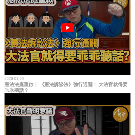
2026-01-09
憲法法庭重啟｜ 《憲法訴訟法》強行通關！ 大法官就得要
乖乖聽話？