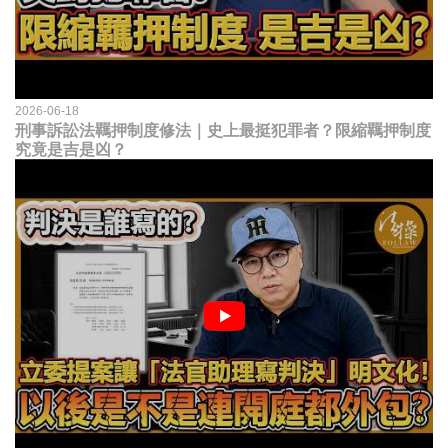
2026-06-18
刑事訴訟法羈押制度修法｜史上最挺犯罪者？限縮羈押制度
究竟是吉是凶？