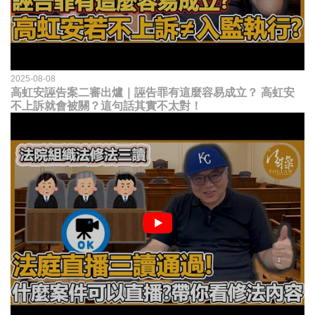
2025-08-08
高虹安誣告案二審出爐｜誣告罪有這麼容易成立？ 高虹安
不上訴就會被關？這句話其實不太對！