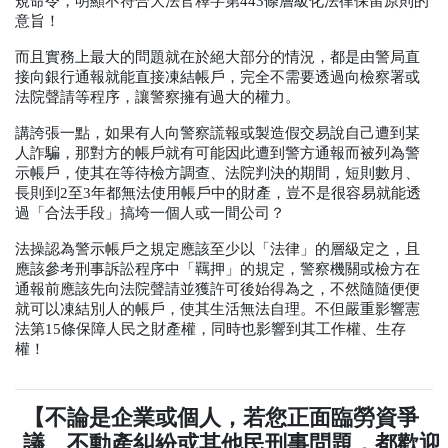
規命令，明顯不符合大法官釋字第
443
條層級化法律保留原則的
意旨！
而且實務上最大的問題就在於絕大部分的情況，都是由警局直
接向銀行通報就能直接凍結帳戶，完全不需要透過向檢察署或
法院聲請等程序，讓警察擁有過大的權力。
講誇張一點，如果有人向警察謊報或製造假交易說自己遭到某
人詐騙，那對方的帳戶就有可能因此遭到警方通報而被列為警
示帳戶，使其在等待檢方調查、法院判決的期間，短則數月、
長則到
2
至
3
年都無法使用帳戶中的財產，豈不是很容易就能透
過「合法手段」搞垮一個人或一間公司？
法操認為警示帳戶之規定應該至少以「法律」的層級定之，且
應該參考刑事訴訟程序中「羈押」的規定，警察機關或檢方在
通報前應該先向法院聲請並獲許可後始得為之，不然隨隨便便
就可以凍結別人的帳戶，使其生活無法自理。不但嚴重影響憲
法第15條保障人民之財產權，同時也影響到其工作權、生存
權！
【不論是企業或個人，若您正面臨勞資爭
議、不動產糾紛或其他民刑事問題，都歡迎