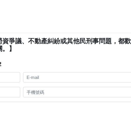
勞資爭議、不動產糾紛或其他民刑事問題，都
關。】
2