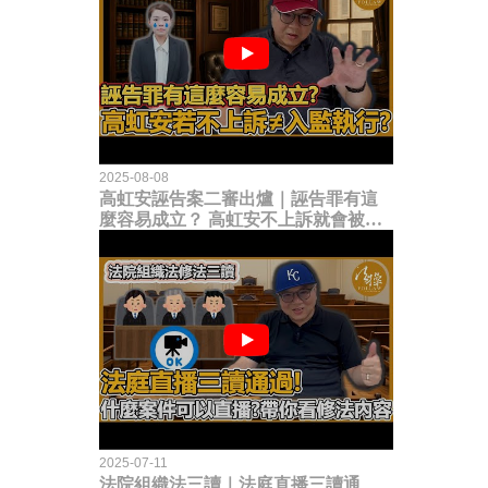
2025-08-08
高虹安誣告案二審出爐｜誣告罪有這
麼容易成立？ 高虹安不上訴就會被
關？這句話其實不太對！
2025-07-11
法院組織法三讀｜法庭直播三讀通