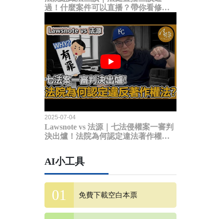
過！什麼案件可以直播？帶你看修法
內容
2025-07-04
Lawsnote vs 法源｜七法侵權案一審判
決出爐！法院為何認定違法著作權
法？
AI小工具
免費下載空白本票