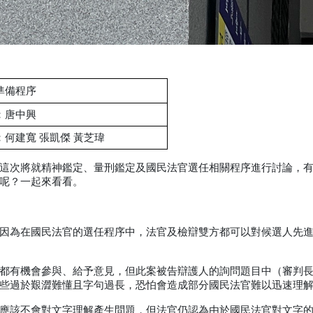
準備程序
：唐中興
：何建寬 張凱傑 黃芝瑋
這次將就精神鑑定、量刑鑑定及國民法官選任相關程序進行討論，
呢？一起來看看。
因為在國民法官的選任程序中，法官及檢辯雙方都可以對候選人先
都有機會參與、給予意見，但此案被告辯護人的詢問題目中（審判
些過於艱澀難懂且字句過長，恐怕會造成部分國民法官難以迅速理
應該不會對文字理解產生問題，但法官仍認為由於國民法官對文字