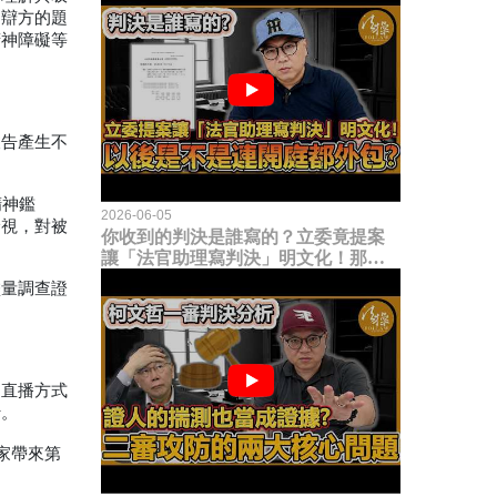
到辯方的題
精神障礙等
被告產生不
精神鑑
2026-06-05
檢視，對被
你收到的判決是誰寫的？立委竟提案
讓「法官助理寫判決」明文化！那以
後是不是乾脆連開庭都外包出去？
盡量調查證
伸直播方式
行。
家帶來第