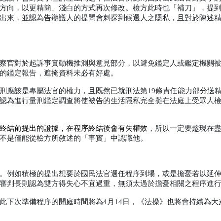
方向，以更精簡、淺白的方式再次修改。檢方此時也「補刀」，提
出來，並認為告辯護人的提問會刺探到候選人之隱私，且對於陳述
察官對於起訴事實動機推測與意見部分，以避免鑑定人或鑑定機關
的鑑定報告，遮掩資料未必有好處。
刑應該是專屬法官的權力，且既然已就刑法第
19
條責任能力部分送
認為進行量刑鑑定調查將使被告的生活隱私完全攤在法庭上受眾人
終結前提出的證據，在程序終結後會有失權效
，所以一定要趁現在
不是僅能從檢方所敘述的「事實」中認識他。
。例如積極的提出想要於國民法官選任程序到場，或是擔憂若以延
審判長則認為雙方得失心不宜過重，無須太過於擔憂相關之程序進
此下次準備程序的開庭時間將為
4
月
14
日，《法操》也將會持續為大