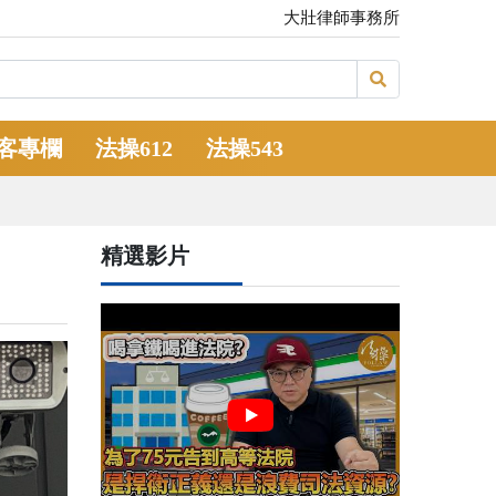
大壯律師事務所
客專欄
法操612
法操543
精選影片