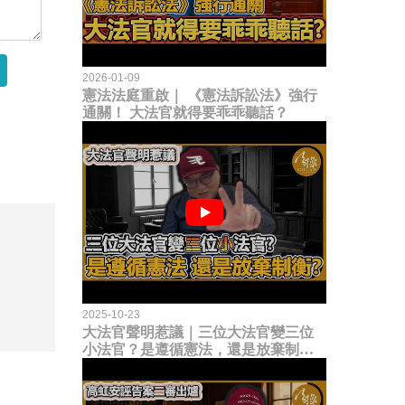
2026-01-09
憲法法庭重啟｜ 《憲法訴訟法》強行
通關！ 大法官就得要乖乖聽話？
2025-10-23
大法官聲明惹議｜三位大法官變三位
小法官？是遵循憲法，還是放棄制衡
立法權？