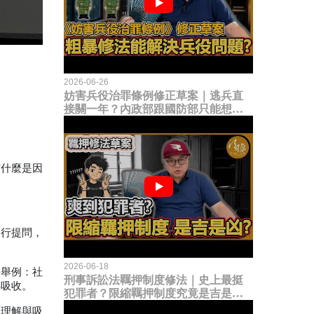
2026-06-26
妨害兵役治罪條例修正草案｜逃兵直
接關一年？內政部跟國防部只能想到
這種粗暴修法，是能解決什麼兵役問
題？
有什麼是因
進行提問，
2026-06-18
長舉例：社
刑事訴訟法羈押制度修法｜史上最挺
解吸收。
犯罪者？限縮羈押制度究竟是吉是
凶？
的理解與吸