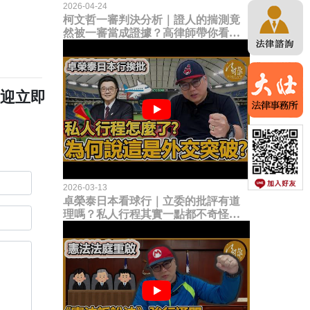
2026-04-24
柯文哲一審判決分析｜證人的揣測竟
然被一審當成證據？高律師帶你看未
來二審攻防的兩大核心點！
歡迎立即
2026-03-13
卓榮泰日本看球行｜立委的批評有道
理嗎？私人行程其實一點都不奇怪？
為何說這是一種外交突破？