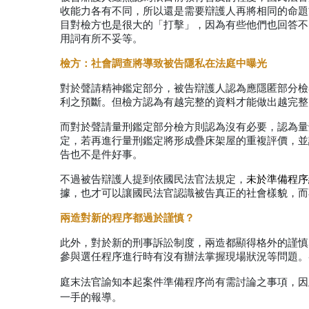
收能力各有不同，所以還是需要辯護人再將相同的命題
目對檢方也是很大的「打擊」，因為有些他們也回答不
用詞有所不妥等。
檢方：社會調查將導致被告隱私在法庭中曝光
對於聲請精神鑑定部分，被告辯護人認為應隱匿部分檢
利之預斷。但檢方認為有越完整的資料才能做出越完整
而對於聲請量刑鑑定部分檢方則認為沒有必要，認為量
定，若再進行量刑鑑定將形成疊床架屋的重複評價，並
告也不是件好事。
不過被告辯護人提到依國民法官法規定，
未於準備程序
據，也才可以讓國民法官認識被告真正的社會樣貌，而
兩造對新的程序都過於謹慎？
此外，對於新的刑事訴訟制度，兩造都顯得格外的謹慎
參與選任程序進行時有沒有辦法掌握現場狀況等問題。
庭末法官諭知本起案件準備程序尚有需討論之事項，因
一手的報導。