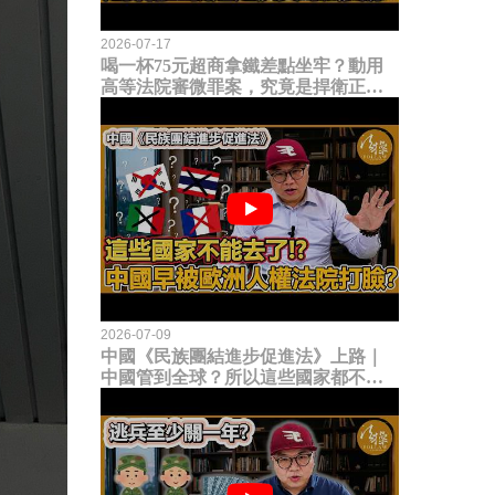
2026-07-17
喝一杯75元超商拿鐵差點坐牢？動用
高等法院審微罪案，究竟是捍衛正義
還是浪費司法資源？
2026-07-09
中國《民族團結進步促進法》上路｜
中國管到全球？所以這些國家都不能
去了？中國早就被歐洲人權法院打
臉？