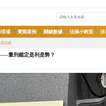
操現場
實際案例
關鍵數據
法操小教室
法
法官法庭
——量刑鑑定是利是弊？