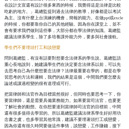
在設計文宣還有設計很多東西的時候，我覺得這是法律是比較
吃虧的地方。」葛總監提到過去法律的教導，好像都是以考試
為主。沒有什麼上台演練的機會，簡報的能力。在做ppt或excle
的時候，你都要靠你自己的其他經驗。因為你在課堂上，並不
會有要求我們做到這些事，大部分都在學法律的知識。葛總監
建議法律系學生，除了多培養課外能力外，要多與社會接軌。
學生們不要埋頭打工和談戀愛
問到葛總監，有沒有話要對想要念法律系的學生說。葛總監語
重心長地說到，她建議學生們在決定要念法律系以前，可以先
去思考自己為什麼想要念法律？法律最重要在學的，都是在學
習思考的方法和邏輯，我們的結果是這個，中間我們要怎麼去
論述或讓過程變的很有道理或可行。
把當律師和法官作為目標當然很好，但同時也要思考一下，你
要當律師，還是需要具備業務能力。如果要當司法官，也要更
了解社會的動態。在你想要達到當律師司法官的目標前，中間
還有很多值得去學習的。所以葛總監建議法律系學生好好用功
念書之虞，也多學習其他常識，建議不要埋著頭打工或戀愛，
因為你還有很久時間要做這件事情，談戀愛，工作賺錢，接下