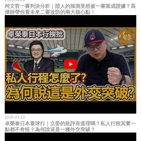
柯文哲一審判決分析｜證人的揣測竟然被一審當成證據？高
律師帶你看未來二審攻防的兩大核心點！
2026-03-13
卓榮泰日本看球行｜立委的批評有道理嗎？私人行程其實一
點都不奇怪？為何說這是一種外交突破？