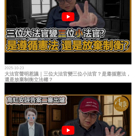
2025-10-23
大法官聲明惹議｜三位大法官變三位小法官？是遵循憲法，
還是放棄制衡立法權？