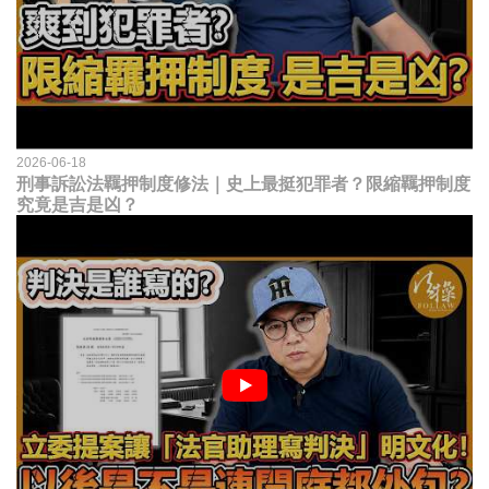
2026-06-18
刑事訴訟法羈押制度修法｜史上最挺犯罪者？限縮羈押制度
究竟是吉是凶？