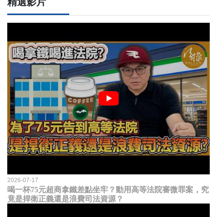
精選影片
2026-07-17
喝一杯75元超商拿鐵差點坐牢？動用高等法院審微罪案，究
竟是捍衛正義還是浪費司法資源？