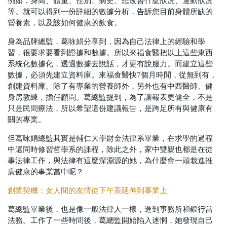
例如：身高、體重、性別、病史、想改善什麼狀況、運動狀況
等。就可以得到一份詳細的數據分析，告訴您目前身體所缺的
營養素，以及該如何健康的飲食。
身為品牌總監，葛咏娟分享到，因為自己法律上的經驗和學
習，很要求要看到證據和數據。所以來福食醫把以上這些東西
系統化數據化，透過數據去說話，才更有說服力。而建立這些
數據，必須先建立資料庫。來福食醫快7個月時間，從無到有，
創建資料庫。除了有專業的營養師外，另外也有中西醫師、健
身房教練，擔任顧問。葛總監提到，為了讓報表更健全，不是
只是民間療法，所以希望這份建議報告，是跨足所有與健康有
關的專業。
但葛咏娟總監其實是輔仁大學財金法律系畢業，在求學的過程
中還同時修習哲學系的課程，除此之外，家中雙親也都是在從
事法律工作，與法律有這麼深淵源的她，為什麼會一頭栽進推
廣健康的事業當中呢？
創業契機：女人間的友情從下午茶延伸到事業上
葛總監畢業後，也是像一般法律人一樣，進到事務所和銀行當
法務。工作了一些時間後，葛總監開始陷入迷惘，她發現自己