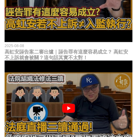
2025-08-08
高虹安誣告案二審出爐｜誣告罪有這麼容易成立？ 高虹安
不上訴就會被關？這句話其實不太對！