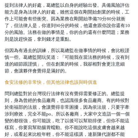
提到法律人的好處，葛總監以自身的經驗出發。具備風險評估
能力是身為法律人的好處，雖然這個在剛開始創業的時候，工
作上可能會有些衝突。因為業務在剛開始準備70分80分就衝
了，但法律人是，你達到90分的時候，他還會跟你說你還有10
分的風險。法務在做的事情是，你的合約還有什麼問題；業務
則是說趕快簽，拿到錢才是重點。
但因為有過去的訓練，所以葛總監在做事情的時候，會比較謹
慎一些。葛總監開玩笑道：「可能我在當法務的時候，沒有到
達的細節跟謹慎」。但在創業的時候，我卻相對會更注意細
節，會讓夥伴會覺得是滿好的。
食安法修的非常快，但其他法律也該與時俱進
問到總監對於台灣現行法律有沒有覺得需要修正的。總監提
到，身為曾經的食品廠商，也認識很多食品廠商。有的時候對
於衛福部的法規，會讓覺得非常困擾，因為依法規，只要字牽
涉到療效，完全不能po。所以各廠商，大家中文造詣一個一個
變的都很強，你可能說，吃了以後可以幫助排便，但你不能這
樣寫，你要寫幫助腸胃蠕動。你不能說吃這個皮膚會越來越
好，或看起來比較年輕，你不能這樣講，連新陳代謝都不能