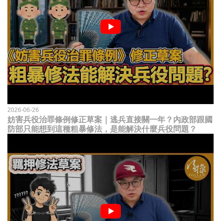
2026-06-26
妨害兵役治罪條例修正草案｜逃兵直接關一年？內政部跟國
防部只能想到這種粗暴修法，是能解決什麼兵役問題？