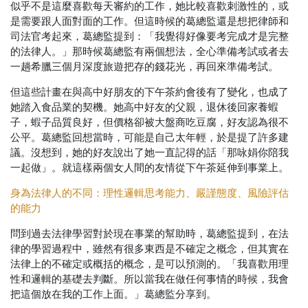
似乎不是這麼喜歡每天審約的工作，她比較喜歡刺激性的，或
是需要跟人面對面的工作。但這時候的葛總監還是想把律師和
司法官考起來，葛總監提到：「我覺得好像要考完成才是完整
的法律人。」那時候葛總監有兩個想法，全心準備考試或者去
一趟希臘三個月深度旅遊把存的錢花光，再回來準備考試。
但這些計畫在與高中好朋友的下午茶約會後有了變化，也成了
她踏入食品業的契機。她高中好友的父親，退休後回家養蝦
子，蝦子品質良好，但價格卻被大盤商吃豆腐，好友認為很不
公平。葛總監回想當時，可能是自己太年輕，於是提了許多建
議。沒想到，她的好友說出了她一直記得的話「那咏娟你陪我
一起做」。就這樣兩個女人間的友情從下午茶延伸到事業上。
身為法律人的不同：理性邏輯思考能力、嚴謹態度、風險評估
的能力
問到過去法律學習對於現在事業的幫助時，葛總監提到，在法
律的學習過程中，雖然有很多東西是不確定之概念，但其實在
法律上的不確定或概括的概念，是可以預測的。「我喜歡用理
性和邏輯的基礎去判斷。所以當我在做任何事情的時候，我會
把這個放在我的工作上面。」葛總監分享到。