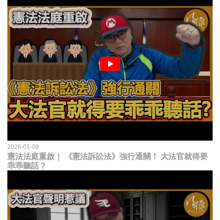
2026-01-09
憲法法庭重啟｜ 《憲法訴訟法》強行通關！ 大法官就得要
乖乖聽話？