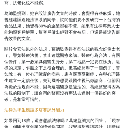
寫，抗老化也不能寫。
葛總監提到，她在設計廣告文宣的時候，會覺得有些麻煩，她
曾經建議過她法律系的同學，詢問他們要不要研究一下台灣的
食品法規，她覺得80%的企業都看不懂。如果有法律專業人士
能夠跟客戶解釋，幫客戶做出絕對不會被罰，但還是能達告廣
告效果的文宣。
關於食安法以外的法規，葛總監覺得有些法規的觀念好像太老
了。譬如醫療法規，禁止遠端醫療來講。醫療行為合法，有兩
個條件，第一必須具備醫生身分，第二地點一定要在診所。這
樣的規定，乍聽之下是很合理的。但葛總監舉了一個例子，譬
如說：有一位心理障礙的病患，患有嚴重憂鬱症，在與心理醫
生建立一定信任後，去到國外想要跟醫生視訊做諮商，但卻因
為礙於法規而不能，因為遠端醫療是違法的。葛總監覺得因為
法規的限制下，讓台灣的醫療沒有辦法去達到一個很好的突
破，是相當可惜的。
法律系學生應該多培養課外能力
如果回到18歲，還會想讀法律嗎？葛總監誠實的回答，「現在
會，但剛出來創業的時候你問我，我覺得想要讀設計，哪時候