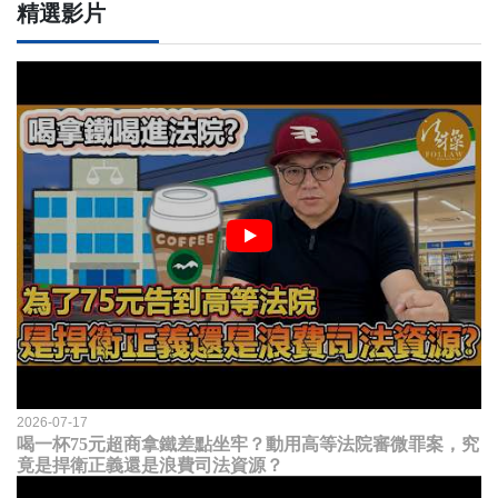
精選影片
2026-07-17
喝一杯75元超商拿鐵差點坐牢？動用高等法院審微罪案，究
竟是捍衛正義還是浪費司法資源？