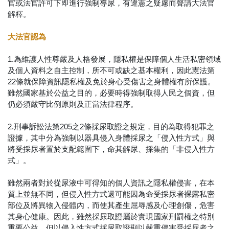
官或法官許可下即進行強制導尿，有違憲之疑慮而聲請大法官
解釋。
大法官認為
1.為維護人性尊嚴及人格發展，隱私權是保障個人生活私密領域
及個人資料之自主控制，所不可或缺之基本權利，因此憲法第
22條就保障資訊隱私權及免於身心受傷害之身體權有所保護。
雖然國家基於公益之目的，必要時得強制取得人民之個資，但
仍必須嚴守比例原則及正當法律程序。
2.刑事訴訟法第205之2條採尿取證之規定，目的為取得犯罪之
證據，其中分為強制以器具侵入身體採尿之「侵入性方式」與
將受採尿者置於支配範圍下，命其解尿、採集的「非侵入性方
式」。
雖然兩者對於從尿液中可得知的個人資訊之隱私權侵害，在本
質上並無不同，但侵入性方式還可能因為命受採尿者裸露私密
部位及將異物入侵體內，而使其產生屈辱感及心理創傷，危害
其身心健康。因此，雖然採尿取證屬於實現國家刑罰權之特別
重要公益，但以侵入性方式採尿取證顯以嚴重侵害受採尿者之