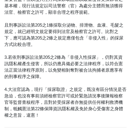
基本權，現行法規定以司法警察（官）為處分主體而無須獲得
法官、檢察官之許可，顯非合理之程序規範。
且刑事訴訟法第205之1條採取分泌物、排泄物、血液、毛髮之
規定，就已經明文規定要得到法官及檢察官之許可。比對之
下，應可認為第205之2條之規定應僅包含「非侵入性」的採尿
方式比較合理。
3.若依刑事訴訟法第205之2條為「非侵入性採尿」，仍對其資
訊隱私權產生侵害，所以仍應具備必要之法律程序，以符合憲
法正當法律程序原則，以免變相剝奪對被合法拘捕者原應享有
的刑事程序之保障。
4.大法官認為，現行「採尿取證」之規定，既沒有區分情況是否
急迫，也沒有事前須經檢察官許可或於緊急請況事後陳報檢察
官等監督查核程序，且對於受採尿者亦無提供任何權利救濟機
制，牴觸憲法第22條保障資訊隱私權及免於身心受傷害之身體
權之意旨，違憲！