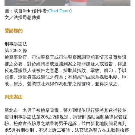
圖：取自flickr(創作者:
)
Chad Davis
文／法操司想傳媒
聲請標的
刑事訴訟法
第 205-2 條
檢察事務官、司法警察官或司法警察因調查犯罪情形及蒐集證
據之必要，對於經拘提或逮捕到案之犯罪嫌疑人或被告，得違
反犯罪嫌疑人或被告之意思，採取其指紋、掌紋、腳印，予以
照相、測量身高或類似之行為；有相當理由認為採取毛髮、唾
液、尿液、聲調或吐氣得作為犯罪之證據時，並得採取之。
判決案由
新北市一名男子被檢舉吸毒，警方到場依現行犯將其逮捕後並
援引刑事訴訟法第205之2條規定，請醫師協助強制插導尿管採
驗。檢察官依驗尿之結果將男子起訴，並由新北地院簡易庭判
處5月有期徒刑，不過上訴二審時，法官認為警方在未取得檢察