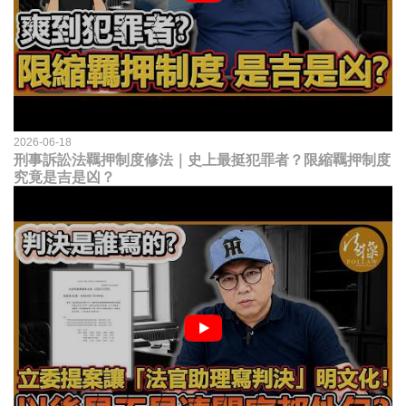
2026-06-18
刑事訴訟法羈押制度修法｜史上最挺犯罪者？限縮羈押制度
究竟是吉是凶？