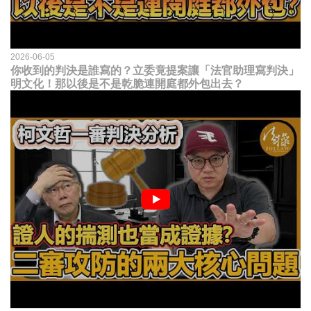
2026-06-05
你收到的判決是誰寫的？立委竟提案讓「法官助理寫判決」
明文化！那以後是不是乾脆連開庭都外包出去？