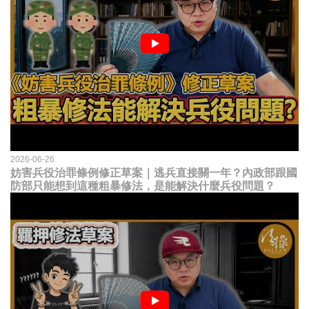
2026-06-26
妨害兵役治罪條例修正草案｜逃兵直接關一年？內政部跟國
防部只能想到這種粗暴修法，是能解決什麼兵役問題？