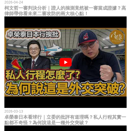
2026-04-24
柯文哲一審判決分析｜證人的揣測竟然被一審當成證據？高
律師帶你看未來二審攻防的兩大核心點！
2026-03-13
卓榮泰日本看球行｜立委的批評有道理嗎？私人行程其實一
點都不奇怪？為何說這是一種外交突破？