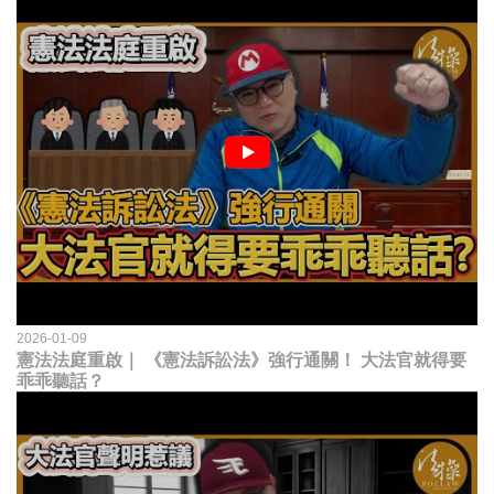
2026-01-09
憲法法庭重啟｜ 《憲法訴訟法》強行通關！ 大法官就得要
乖乖聽話？