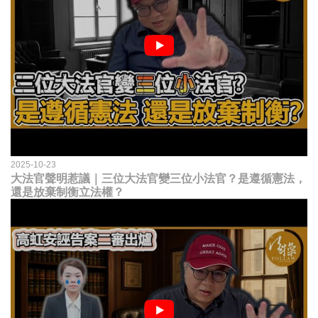
2025-10-23
大法官聲明惹議｜三位大法官變三位小法官？是遵循憲法，
還是放棄制衡立法權？