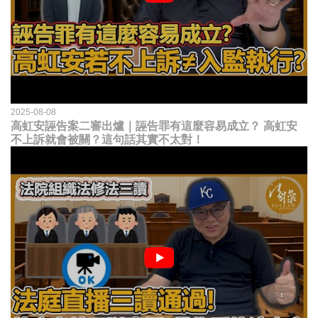
2025-08-08
高虹安誣告案二審出爐｜誣告罪有這麼容易成立？ 高虹安
不上訴就會被關？這句話其實不太對！