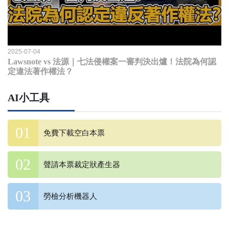
2025-07-04
Lawsnote vs 法源｜七法侵權案一審判決出爐！法院為何認
定違法著作權法？
AI小工具
免費下載空白本票
聲請本票裁定狀產生器
勞檢分析機器人