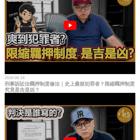
2026-06-18
刑事訴訟法羈押制度修法｜史上最挺犯罪者？限縮羈押制度
究竟是吉是凶？