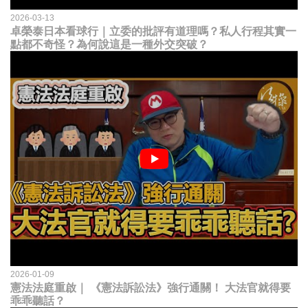
2026-03-13
卓榮泰日本看球行｜立委的批評有道理嗎？私人行程其實一
點都不奇怪？為何說這是一種外交突破？
2026-01-09
憲法法庭重啟｜ 《憲法訴訟法》強行通關！ 大法官就得要
乖乖聽話？