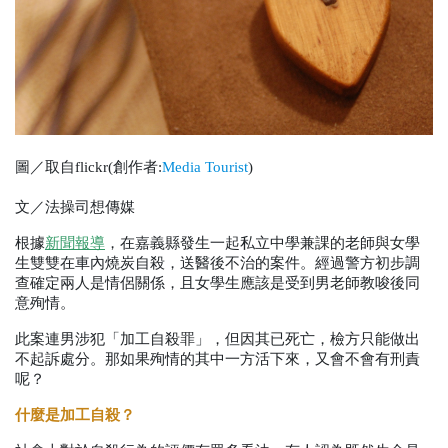
圖／取自flickr(創作者:
Media Tourist
)
文／法操司想傳媒
根據
新聞報導
，在嘉義縣發生一起私立中學兼課的老師與女學
生雙雙在車內燒炭自殺，送醫後不治的案件。經過警方初步調
查確定兩人是情侶關係，且女學生應該是受到男老師教唆後同
意殉情。
此案連男涉犯「加工自殺罪」，但因其已死亡，檢方只能做出
不起訴處分。那如果殉情的其中一方活下來，又會不會有刑責
呢？
什麼是加工自殺？