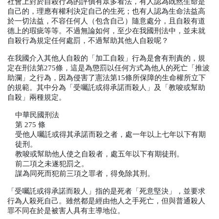
社會上對於自殺行為的評價有眾多看法，有人認為既然生命是
自己的，理應有權利決定自己的生死；也有人認為生命法益高
於一切法益，不容任何人（包含自己）隨意處分，且自殺有道
德上的瑕疵等等。不過無論如何，至少在我國刑法中，並未就
自殺行為規定任何處罰，不過幫助其他人自殺呢？
在我國介入其他人自殺的「加工自殺」行為是會有刑責的，規
定在刑法第
275
條，這是為懲罰以任何方式為他人的死亡「推波
助瀾」之行為，因為侵害了憲法第
15
條所保障的生命權所立下
的規範。其中分為「受囑託或得承諾而殺人」
及「教唆或幫助
自殺」兩種規定。
中華民國刑法
第
 275 
條
受他人囑託或得其承諾而殺之者，處一年以上七年以下有期
徒刑。
教唆或幫助他人使之自殺者，處五年以下有期徒刑。
前二項之未遂犯罰之。
謀為同死而犯前三項之罪者，得免除其刑。
「受囑託或得承諾而殺人」指的是死者「死意堅決」，並要求
行為人殺死自己。雖然都是經由他人之手死亡，但與普通殺人
罪不同在於是被害人具有主導地位。