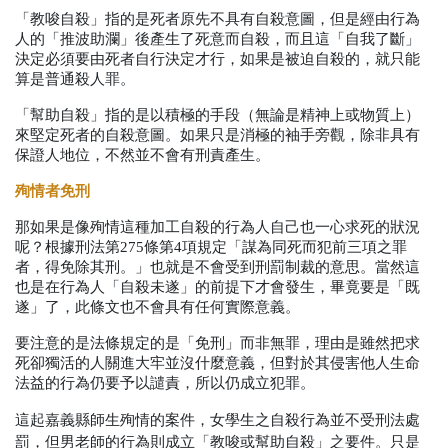
「教唆自殺」
指的是死者原先不具有自殺意圖，但是經由行為
人的「推波助瀾」後產生了死意而自殺，而且這「自我了斷」
決定必須要由死者自行決定才行，如果是被迫自殺的，就只能
算是普通殺人罪。
「幫助自殺」
指的是以積極的手段（無論是精神上或物質上）
來堅定死者的自殺意圖。如果只是消極的袖手旁觀，除非具有
保證人地位，不然並不會有刑責產生。
殉情者免刑
那如果是像殉情這種加工自殺的行為人自己也一心求死的狀況
呢？根據刑法第
275
條第
4
項規定「謀為同死而犯前三項之罪
者，得免除其刑。」也就是不會受到刑罰制裁的意思。當然這
也是在行為人「自殺未遂」的前提下才會發生，畢竟要是「既
遂」了，此條文也不會具有任何實際意義。
要注意的是法條規定的是「免刑」而非無罪，理由是雖然把求
死卻獨活的人關進大牢並沒什麼意義，但對於其侵害他人生命
法益的行為仍要予以譴責，所以仍成立犯罪。
這起嘉義縣師生殉情的案件，女學生之自殺行為並不受刑法處
罰，但男老師的行為則成立「教唆或幫助自殺」之要件。只是