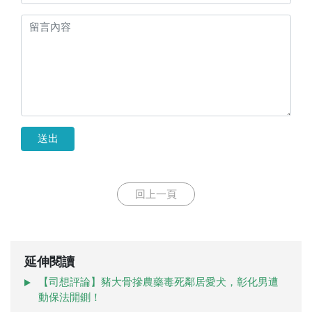
送出
回上一頁
延伸閱讀
【司想評論】豬大骨摻農藥毒死鄰居愛犬，彰化男遭
動保法開鍘！