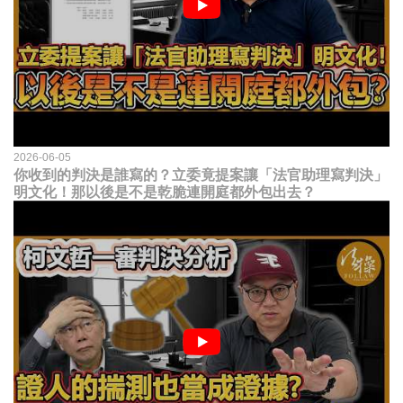
2026-06-05
你收到的判決是誰寫的？立委竟提案讓「法官助理寫判決」
明文化！那以後是不是乾脆連開庭都外包出去？