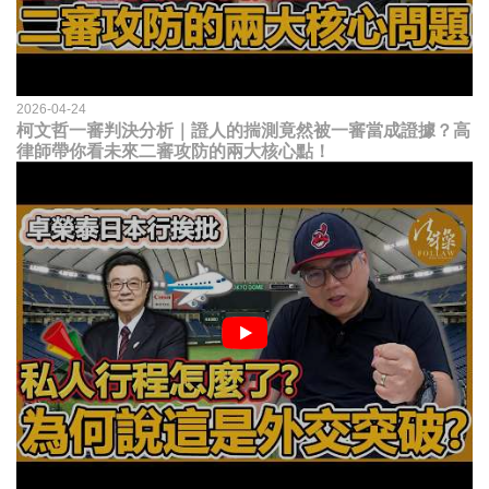
2026-04-24
柯文哲一審判決分析｜證人的揣測竟然被一審當成證據？高
律師帶你看未來二審攻防的兩大核心點！