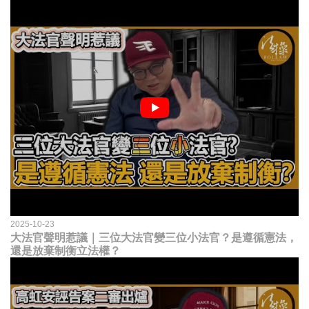
2025-10-23
大法官聲明惹議｜三位大法官變三位小法官？是遵循憲法，
還是放棄制衡立法權？