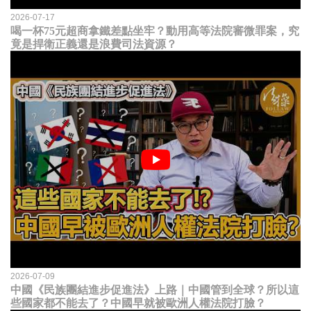
2026-07-17
喝一杯75元超商拿鐵差點坐牢？動用高等法院審微罪案，究
竟是捍衛正義還是浪費司法資源？
2026-07-09
中國《民族團結進步促進法》上路｜中國管到全球？所以這
些國家都不能去了？中國早就被歐洲人權法院打臉？