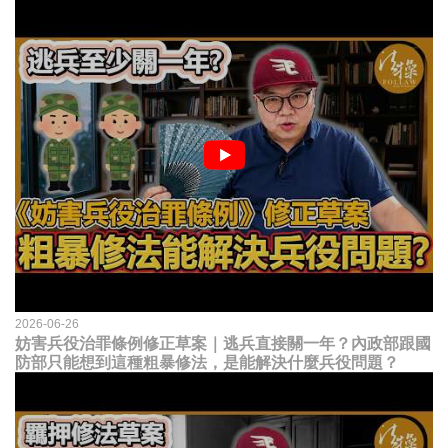
2026-06-26
妨害兵役治罪條例修正草案｜逃兵直接關一年？內政部跟國
防部只能想到這種粗暴修法，是能解決什麼兵役問題？