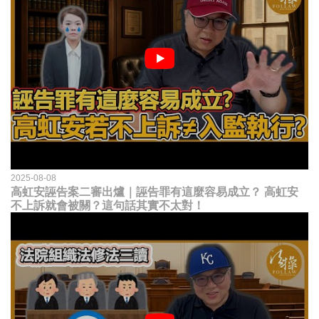
2025-08-08
高虹安誣告案二審出爐｜誣告罪有這麼容易成立？ 高虹安
不上訴就會被關？這句話其實不太對！