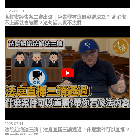
2025-08-08
高虹安誣告案二審出爐｜誣告罪有這麼容易成立？ 高虹安
不上訴就會被關？這句話其實不太對！
2025-07-11
法院組織法三讀｜法庭直播三讀通過！什麼案件可以直播？