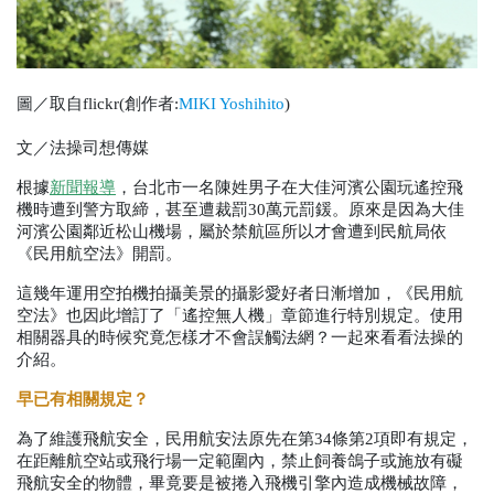
圖／取自flickr(創作者:
MIKI Yoshihito
)
文／法操司想傳媒
根據
新聞報導
，台北市一名陳姓男子在大佳河濱公園玩遙控飛
機時遭到警方取締，甚至遭裁罰
30
萬元罰鍰。原來是因為大佳
河濱公園鄰近松山機場，屬於禁航區所以才會遭到民航局依
《民用航空法》開罰。
這幾年運用空拍機拍攝美景的攝影愛好者日漸增加，《民用航
空法》也因此增訂了「遙控無人機」章節進行特別規定。使用
相關器具的時候究竟怎樣才不會誤觸法網？一起來看看法操的
介紹。
早已有相關規定？
為了維護飛航安全，民用航安法原先在第
34
條第
2
項即有規定，
在距離航空站或飛行場一定範圍內，禁止飼養鴿子或施放有礙
飛航安全的物體，畢竟要是被捲入飛機引擎內造成機械故障，