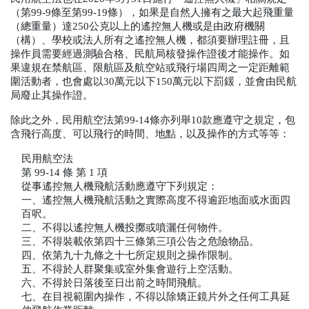
（第
99-9
條至第
99-19
條），如果是自然人擁有之最大起飛重量
（總重量）達
250
公克以上的遙控無人機或是由政府機關
（構）、學校或法人所有之遙控無人機，都須要辦理註冊，且
操作員需要經過測驗合格、民航局核發操作證後才能操作。如
果違規在禁航區、限航區及航空站或飛行場四周之一定距離範
圍活動者，也會處以
30
萬元以下
150
萬元以下罰鍰，並會由民航
局廢止其操作證。
除此之外，民用航空法第
99-14
條亦列舉
10
款應遵守之規定，包
含飛行高度、可以飛行的時間、地點，以及操作的方式等等：
民用航空法
第
 99-14 
條
第
 1 
項
從事遙控無人機飛航活動應遵守下列規定：
一、遙控無人機飛航活動之實際高度不得逾距地面或水面四
百呎。
二、不得以遙控無人機投擲或噴灑任何物件。
三、不得裝載依第四十三條第三項公告之危險物品。
四、依第九十九條之十七所定規則之操作限制。
五、不得於人群聚集或室外集會遊行上空活動。
六、不得於日落後至日出前之時間飛航。
七、在目視範圍內操作，不得以除矯正鏡片外之任何工具延