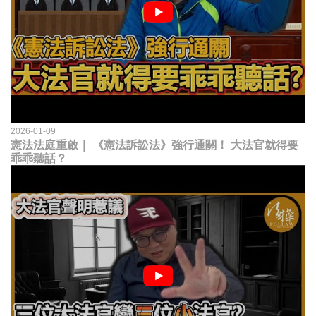
2026-01-09
憲法法庭重啟｜ 《憲法訴訟法》強行通關！ 大法官就得要
乖乖聽話？