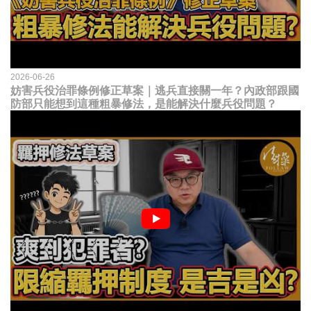
2026-06-26
妨害兵役治罪條例修正草案｜逃兵直接關一年？內政部跟國
防部只能想到這種粗暴修法，是能解決什麼兵役問題？