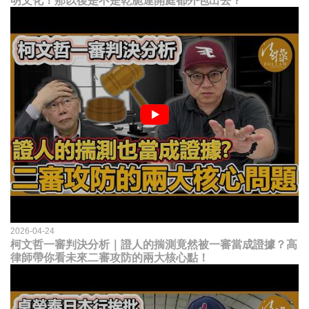
明文化！那以後是不是乾脆連開庭都外包出去？
2026-04-24
柯文哲一審判決分析｜證人的揣測竟然被一審當成證據？高
律師帶你看未來二審攻防的兩大核心點！