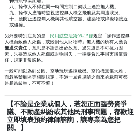
伸飛航作業距離。
八、操作人不得在同一時間控制二架以上遙控無人機。
九、操作人應隨時監視遙控無人機之飛航及其周遭狀況。
十、應防止遙控無人機與其他航空器、建築物或障礙物接近
或碰撞。
另外要特別注意的是，
民用航空法第
99-15
條
規定「操作遙控無
人機而致他人死傷，或毀損他人財物時」無人機的所有人應負
無過失責任
，意思是不論是出於故意、過失還是不可抗力因
素，只要造成他人死傷或財物損失，一律要負民事損害賠償責
任，規定非常嚴格。
一般可能以為到公園、空地玩玩遙控飛機、空拍機無傷大雅，
而忽略禁航區等相關規定，不過一旦違規隨之而來的裁罰可都
是相當嚴重，不可不慎！
【不論是企業或個人，若您正面臨勞資爭
議、不動產糾紛或其他民刑事問題，都歡迎
立即填表預約律師諮詢，讓專業為您把
關。】