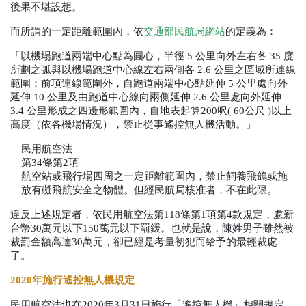
後果不堪設想。
而所謂的一定距離範圍內，依
交通部民航局網站
的定義為：
「以機場跑道兩端中心點為圓心，半徑
 5 
公里向外左右各
 35 
度
所劃之弧與以機場跑道中心線左右兩側各
 2.6 
公里之區域所連線
範圍；前項連線範圍外，自跑道兩端中心點延伸
 5 
公里處向外
延伸
 10 
公里及由跑道中心線向兩側延伸
 2.6 
公里處向外延伸
3.4 
公里形成之四邊形範圍內，自地表起算
200
呎
( 60
公尺
 )
以上
高度（依各機場情況），禁止從事遙控無人機活動。」
民用航空法
第
34
條第
2項
航空站或飛行場四周之一定距離範圍內，禁止飼養飛鴿或施
放有礙飛航安全之物體。但經民航局核准者，不在此限。
違反上述規定者，依民用航空法第
118
條第
1
項第
4
款規定，處新
台幣
30
萬元以下
150
萬元以下罰鍰。也就是說，陳姓男子雖然被
裁罰金額高達
30
萬元，卻已經是考量初犯而給予的最輕裁處
了。
2020
年施行遙控無人機規定
民用航空法也在
2020
年
3
月
31
日施行「遙控無人機」相關規定