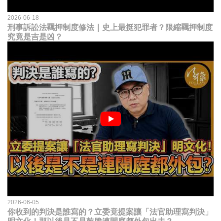
2026-06-18
刑事訴訟法羈押制度修法｜史上最挺犯罪者？限縮羈押制度
究竟是吉是凶？
2026-06-05
你收到的判決是誰寫的？立委竟提案讓「法官助理寫判決」