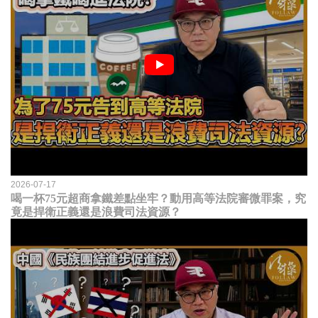
2026-07-17
喝一杯75元超商拿鐵差點坐牢？動用高等法院審微罪案，究
竟是捍衛正義還是浪費司法資源？