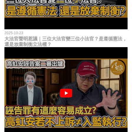
2025-10-23
大法官聲明惹議｜三位大法官變三位小法官？是遵循憲法，
還是放棄制衡立法權？