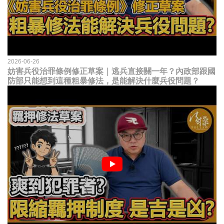
2026-06-26
妨害兵役治罪條例修正草案｜逃兵直接關一年？內政部跟國
防部只能想到這種粗暴修法，是能解決什麼兵役問題？