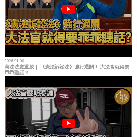
2026-01-09
憲法法庭重啟｜ 《憲法訴訟法》強行通關！ 大法官就得要
乖乖聽話？