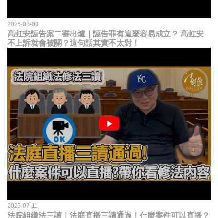
2025-08-08
高虹安誣告案二審出爐｜誣告罪有這麼容易成立？ 高虹安
不上訴就會被關？這句話其實不太對！
2025-07-11
法院組織法三讀｜法庭直播三讀通過！什麼案件可以直播？