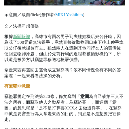
示意圖／取自flickr(創作者:
MIKI Yoshihito
)
文／法操司想傳媒
根據
新聞報導
，高雄市有兩名男子到夾娃娃機店夾公仔時，因
為花了
500
元還無法得手，竟然直接從取物洞口由下往上伸手拿
取公仔後就揚長而去。雖然兩人在遭到其他同行友人的責備後
便回去物歸原處，但由於先前行竊的過程都被攝影機拍下，所
以還是被警方以竊盜罪移送地檢署偵辦。
拿走東西再還回去還會成立竊盜嗎？依不同情況會有不同的答
案喔！一起來看看法操的分析。
有無犯罪意圖
竊盜罪規定在刑法第
320
條，條文寫到「
意圖
為自己或第三人不
法之所有，而竊取他人之動產者，為竊盜罪」，而這個「意
圖」的意思就是「是不是打算要
XXX
才去做這件事」，在竊盜
罪就是要審查行為人拿走東西的目的，到底是不是想要把它偷
走。