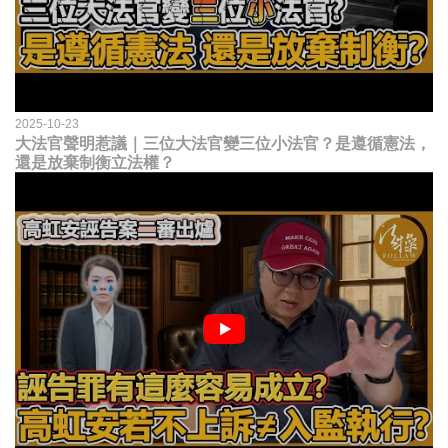
2025-10-23
大法官聲明惹議｜三位大法官變三位小法官？是遵循憲法，
還是放棄制衡立法權？