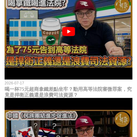
2026-07-17
喝一杯75元超商拿鐵差點坐牢？動用高等法院審微罪案，究
竟是捍衛正義還是浪費司法資源？