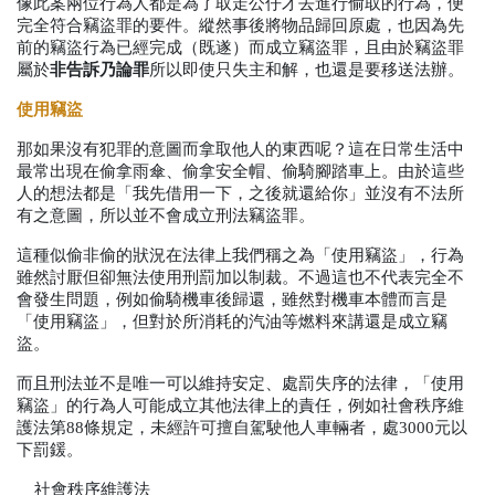
像此案兩位行為人都是為了取走公仔才去進行偷取的行為，便
完全符合竊盜罪的要件。縱然事後將物品歸回原處，也因為先
前的竊盜行為已經完成（既遂）而成立竊盜罪，且由於竊盜罪
屬於
非告訴乃論罪
所以即使只失主和解，也還是要移送法辦。
使用竊盜
那如果沒有犯罪的意圖而拿取他人的東西呢？這在日常生活中
最常出現在偷拿雨傘、偷拿安全帽、偷騎腳踏車上。由於這些
人的想法都是「我先借用一下，之後就還給你」並沒有不法所
有之意圖，所以並不會成立刑法竊盜罪。
這種似偷非偷的狀況在法律上我們稱之為「使用竊盜」，行為
雖然討厭但卻無法使用刑罰加以制裁。不過這也不代表完全不
會發生問題，例如偷騎機車後歸還，雖然對機車本體而言是
「使用竊盜」，但對於所消耗的汽油等燃料來講還是成立竊
盜。
而且刑法並不是唯一可以維持安定、處罰失序的法律，「使用
竊盜」的行為人可能成立其他法律上的責任，例如社會秩序維
護法第
88
條規定，未經許可擅自駕駛他人車輛者，處
3000
元以
下罰鍰。
社會秩序維護法