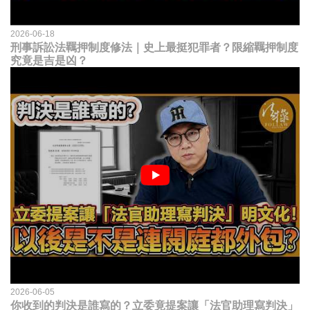
2026-06-18
刑事訴訟法羈押制度修法｜史上最挺犯罪者？限縮羈押制度
究竟是吉是凶？
2026-06-05
你收到的判決是誰寫的？立委竟提案讓「法官助理寫判決」