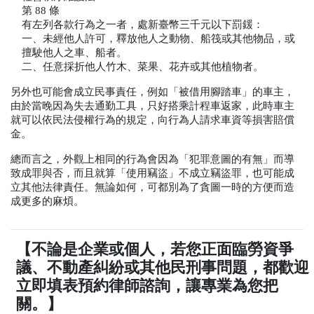
第
 88 
條
有左列各款行為之一者，處新臺幣三千元以下罰鍰：
一、未經他人許可，釋放他人之動物、船筏或其他物品，或
擅駛他人之車、船者。
二、任意採折他人竹木、菜果、花卉或其他植物者。
另外也可能會成立民事責任，例如「被借用腳踏車」的車主，
由於當晚因為失去通勤工具，只好搭乘計程車返家，此時車主
就可以依民法侵權行為的規定，向行為人請求車資等損害賠償
金。
總而言之，外觀上相同的行為會因為「犯罪意圖的有無」而導
致成罪與否，而且就算「使用竊盜」不成立竊盜罪，也可能成
立其他法律責任。無論如何，可都別為了貪圖一時的方便而造
成更多的麻煩。
【不論是企業或個人，若您正面臨勞資爭
議、不動產糾紛或其他民刑事問題，都歡迎
立即填表預約律師諮詢，讓專業為您把
關。】