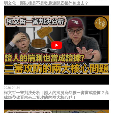
明文化！那以後是不是乾脆連開庭都外包出去？
2026-04-24
柯文哲一審判決分析｜證人的揣測竟然被一審當成證據？高
律師帶你看未來二審攻防的兩大核心點！