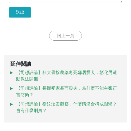
送出
回上一頁
延伸閱讀
【司想評論】豬大骨摻農藥毒死鄰居愛犬，彰化男遭
動保法開鍘！
【司想評論】長期受家暴而殺夫，為什麼不能主張正
當防衛？
【司想評論】從汶汶案觀察，什麼情況會構成跟騷？
會有什麼刑責？