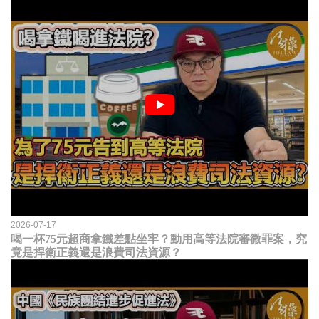
2026-07-17
喝一杯75元超商拿鐵差點坐牢？動用高等法院審微罪案，究
竟是捍衛正義還是浪費司法資源？