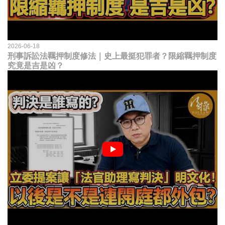
2026-06-18
刑事訴訟法羈押制度修法｜史上最挺犯罪者？限縮羈押制度
究竟是吉是凶？