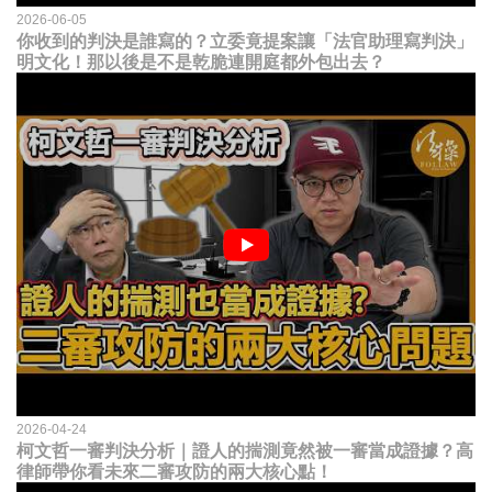
2026-06-05
你收到的判決是誰寫的？立委竟提案讓「法官助理寫判決」
明文化！那以後是不是乾脆連開庭都外包出去？
2026-04-24
柯文哲一審判決分析｜證人的揣測竟然被一審當成證據？高
律師帶你看未來二審攻防的兩大核心點！