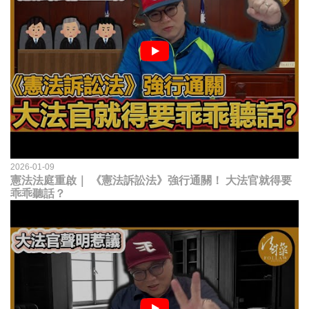
2026-01-09
憲法法庭重啟｜ 《憲法訴訟法》強行通關！ 大法官就得要
乖乖聽話？