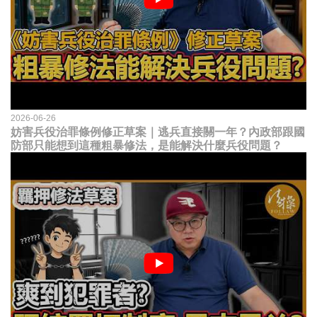
2026-06-26
妨害兵役治罪條例修正草案｜逃兵直接關一年？內政部跟國
防部只能想到這種粗暴修法，是能解決什麼兵役問題？