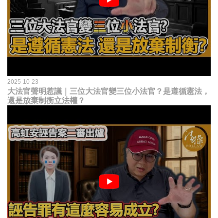
2025-10-23
大法官聲明惹議｜三位大法官變三位小法官？是遵循憲法，
還是放棄制衡立法權？