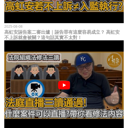
2025-08-08
高虹安誣告案二審出爐｜誣告罪有這麼容易成立？ 高虹安
不上訴就會被關？這句話其實不太對！