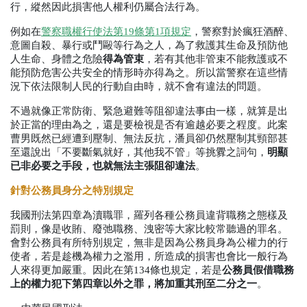
行，縱然因此損害他人權利仍屬合法行為。
例如在
警察職權行使法第
19
條第
1
項規定
，警察對於瘋狂酒醉、
意圖自殺、暴行或鬥毆等行為之人，為了救護其生命及預防他
人生命、身體之危險
得為管束
，若有其他非管束不能救護或不
能預防危害公共安全的情形時亦得為之。所以當警察在這些情
況下依法限制人民的行動自由時，就不會有違法的問題。
不過就像正常防衛、緊急避難等阻卻違法事由一樣，就算是出
於正當的理由為之，還是要檢視是否有逾越必要之程度。此案
曹男既然已經遭到壓制、無法反抗，潘員卻仍然壓制其頸部甚
明顯
至還說出「不要斷氣就好，其他我不管」等挑釁之詞句，
已非必要之手段，也就無法主張阻卻違法
。
針對公務員身分之特別規定
我國刑法第四章為瀆職罪，羅列各種公務員違背職務之態樣及
罰則，像是收賄、廢弛職務、洩密等大家比較常聽過的罪名。
會對公務員有所特別規定，無非是因為公務員身為公權力的行
使者，若是趁機為權力之濫用，所造成的損害也會比一般行為
公務員假借職務
人來得更加嚴重。因此在第
134
條也規定，若是
上的權力犯下第四章以外之罪，將加重其刑至二分之一
。