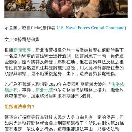
示意圖／取自flickr(創作者:
U.S. Naval Forces Central Command
)
文／法操司想傳媒
根據
新聞報導
，新北市警板橋分局一名潘姓員警在值勤時攔下
一名逆向騎車的曹姓騎士進行酒測，因曹男罵了一句「你們這
些廢物」隨即將其反銬雙手壓制在地，但在曹男無法反抗之後
潘姓員警竟然還抓住其雙腳拖到路邊，用大腿和臀部壓住曹的
頭部與肩頸，還不斷重複起身、坐下，造成曹男多處輕傷。
此行為不禁讓人聯想到
2020
年在美國引發喧然大波的「
佛洛依
德之死
」事件，
新北地院
也依公務員假借職務上權力、機會故
意犯傷害罪，加重將潘員判處有期徒刑
6
個月。
阻卻違法事由？
警察進行攔查等行為對於人民之人身自由具有一定的侵害，但
如果光是執行勤務就會負上刑責那還得了？所以在刑法第
21
條
便有規定「依法令之行為」這種阻卻違法事由，只要依法執