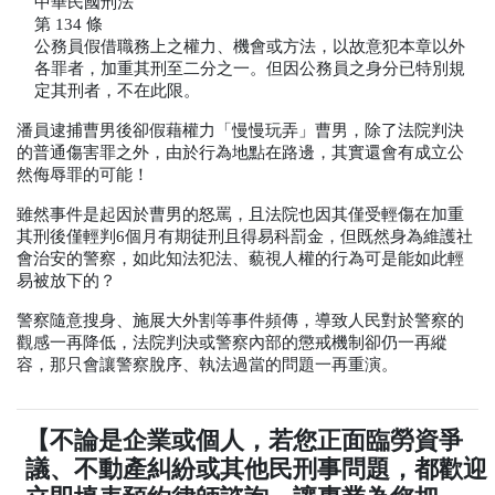
中華民國刑法
第
 134 
條
公務員假借職務上之權力、機會或方法，以故意犯本章以外
各罪者，加重其刑至二分之一。但因公務員之身分已特別規
定其刑者，不在此限。
潘員逮捕曹男後卻假藉權力「慢慢玩弄」曹男，除了法院判決
的普通傷害罪之外，由於行為地點在路邊，其實還會有成立公
然侮辱罪的可能！
雖然事件是起因於曹男的怒罵，且法院也因其僅受輕傷在加重
其刑後僅輕判
6
個月有期徒刑且得易科罰金，但既然身為維護社
會治安的警察，如此知法犯法、藐視人權的行為可是能如此輕
易被放下的？
警察隨意搜身、施展大外割等事件頻傳，導致人民對於警察的
觀感一再降低，法院判決或警察內部的懲戒機制卻仍一再縱
容，那只會讓警察脫序、執法過當的問題一再重演。
【不論是企業或個人，若您正面臨勞資爭
議、不動產糾紛或其他民刑事問題，都歡迎