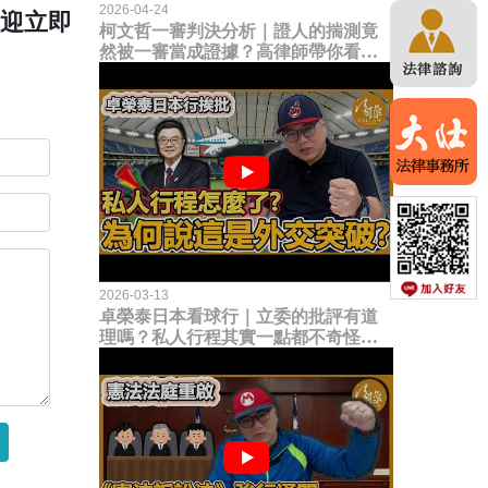
2026-04-24
歡迎立即
柯文哲一審判決分析｜證人的揣測竟
然被一審當成證據？高律師帶你看未
來二審攻防的兩大核心點！
2026-03-13
卓榮泰日本看球行｜立委的批評有道
理嗎？私人行程其實一點都不奇怪？
為何說這是一種外交突破？