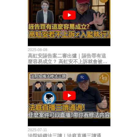
2025-08-08
高虹安誣告案二審出爐｜誣告罪有這
麼容易成立？ 高虹安不上訴就會被
關？這句話其實不太對！
2025-07-11
法院組織法三讀｜法庭直播三讀通