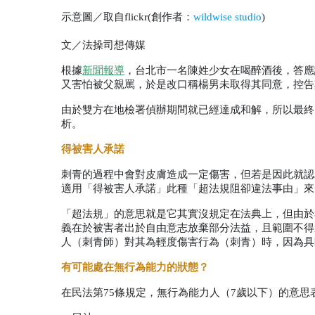
示意圖／取自flickr(創作者：
wildwise studio
)
文／法操司想傳媒
根據
新聞報導
，台北市一名陳姓少女在喝醉酒後，答應
又害怕被父親罵，於是改口稱楊男未取得其同意，控告
由於雙方在地檢署偵辦期間就已經達成和解，所以最終
析。
得被害人承諾
刺青的過程中會對皮膚造成一定傷害，但若是因此就認
適用「得被害人承諾」此種「超法規阻卻違法事由」來
「超法規」的意思就是它其實沒規定在法典上，但由於
義在於被害者出於自由意志放棄部分法益，且範圍不得
人（刺青師）對其為輕度傷害行為（刺青）時，因為具
有可能處在無行為能力的狀態？
在民法第
75
條規定，無行為能力人（
7
歲以下）的意思