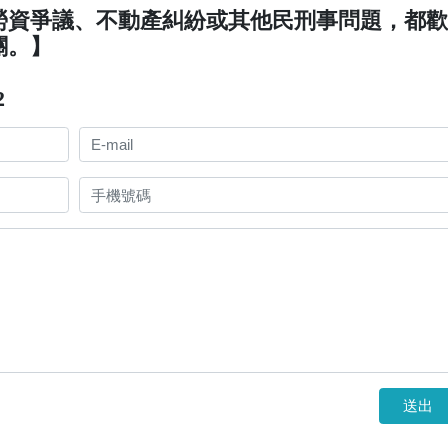
勞資爭議、不動產糾紛或其他民刑事問題，都
關。】
2
送出