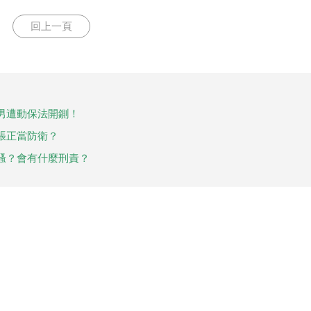
回上一頁
男遭動保法開鍘！
張正當防衛？
騷？會有什麼刑責？