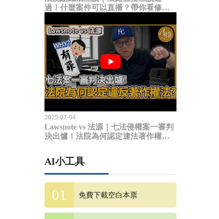
過！什麼案件可以直播？帶你看修法
內容
2025-07-04
Lawsnote vs 法源｜七法侵權案一審判
決出爐！法院為何認定違法著作權
法？
AI小工具
免費下載空白本票