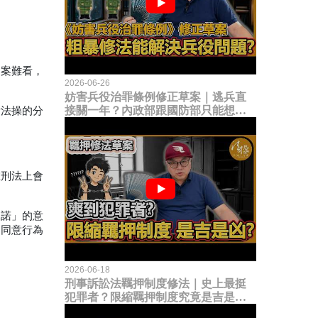
圖案難看，
2026-06-26
妨害兵役治罪條例修正草案｜逃兵直
接關一年？內政部跟國防部只能想到
看法操的分
這種粗暴修法，是能解決什麼兵役問
題？
在刑法上會
承諾」的意
）同意行為
2026-06-18
刑事訴訟法羈押制度修法｜史上最挺
犯罪者？限縮羈押制度究竟是吉是
凶？