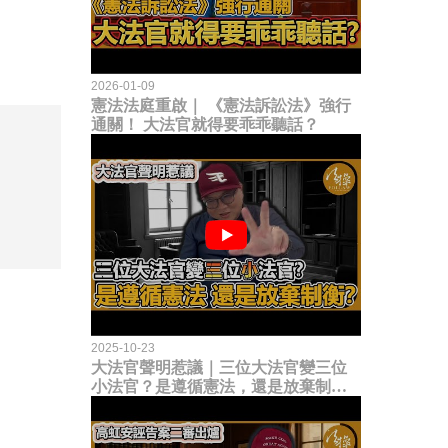
2026-01-09
憲法法庭重啟｜ 《憲法訴訟法》強行
通關！ 大法官就得要乖乖聽話？
2025-10-23
大法官聲明惹議｜三位大法官變三位
小法官？是遵循憲法，還是放棄制衡
立法權？