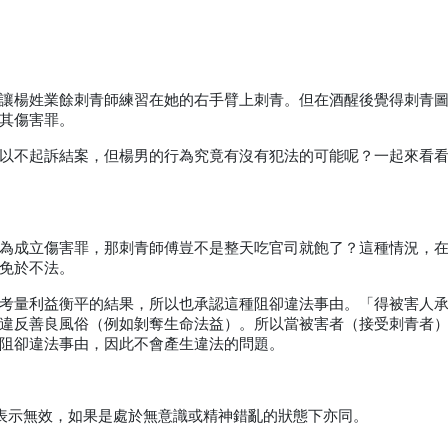
讓楊姓業餘刺青師練習在她的右手臂上刺青。但在酒醒後覺得刺青
其傷害罪。
以不起訴結案，但楊男的行為究竟有沒有犯法的可能呢？一起來看
為成立傷害罪，那刺青師傅豈不是整天吃官司就飽了？這種情況，
免於不法。
考量利益衡平的結果，所以也承認這種阻卻違法事由。「得被害人
違反善良風俗（例如剝奪生命法益）。所以當被害者（接受刺青者
阻卻違法事由，因此不會產生違法的問題。
表示無效，如果是處於無意識或精神錯亂的狀態下亦同。