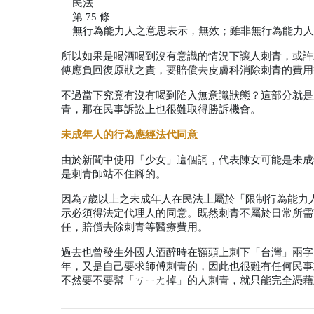
民法
第
 75 
條
無行為能力人之意思表示，無效；雖非無行為能力人
所以如果是喝酒喝到沒有意識的情況下讓人刺青，或許
傅應負回復原狀之責，要賠償去皮膚科消除刺青的費用
不過當下究竟有沒有喝到陷入無意識狀態？這部分就是
青，那在民事訴訟上也很難取得勝訴機會。
未成年人的行為應經法代同意
由於新聞中使用「少女」這個詞，代表陳女可能是未成
是刺青師站不住腳的。
因為
7
歲以上之未成年人在民法上屬於「限制行為能力
示必須得法定代理人的同意。既然刺青不屬於日常所需
任，賠償去除刺青等醫療費用。
過去也曾發生外國人酒醉時在額頭上刺下「台灣」兩字
年，又是自己要求師傅刺青的，因此也很難有任何民事
不然要不要幫「ㄎㄧㄤ掉」的人刺青，就只能完全憑藉