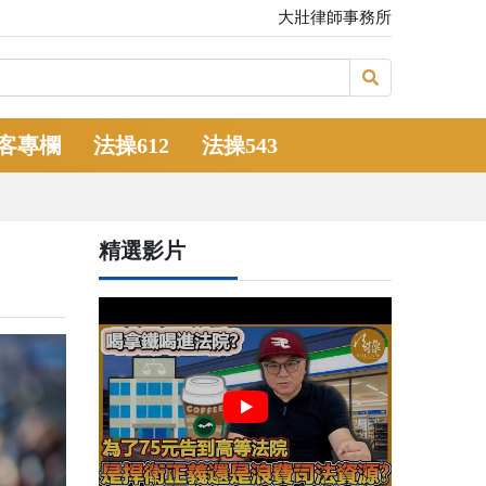
大壯律師事務所
客專欄
法操612
法操543
精選影片