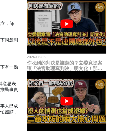
成立，師
態下同意刺
2026-06-05
你收到的判決是誰寫的？立委竟提案
提下有一點
讓「法官助理寫判決」明文化！那以
後是不是乾脆連開庭都外包出去？
其意思表
負擔民事責
當事人已成
幫忙照顧，