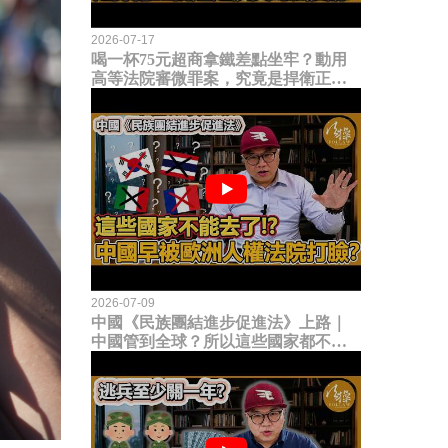
2026-07-17
喝一杯75元超商拿鐵差點坐牢？動用
高等法院審微罪案，究竟是捍衛正義
還是浪費司法資源？
2026-07-09
中國《民族團結進步促進法》上路｜
中國管到全球？所以這些國家都不能
去了？中國早就被歐洲人權法院打
臉？