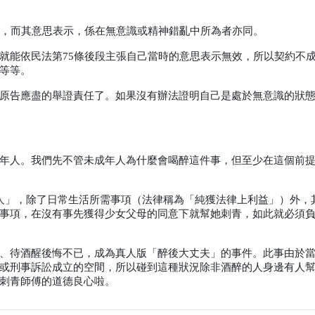
，而其意思表示，係在無意識或精神錯亂中所為者亦同。
就能依民法第
75
條後段主張自己當時的意思表示無效，所以契約不
等等。
原告應盡的舉證責任了。如果沒有辦法證明自己是處於無意識的狀
年人。我們先不管未成年人為什麼會喝醉這件事，但至少在這個前
人」，除了日常生活所需事項（法律稱為「純獲法律上利益」）外，
事項，在沒有事先獲得少女父母的同意下就幫她刺青，如此就必須
、待酒醒後悔不已，成為真人版「醉後大丈夫」的事件。此事由於
或刑事訴訟成立的空間，所以碰到這種狀況除非酒醉的人身邊有人
刺青師傅的道德良心啦。