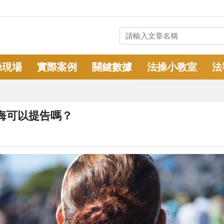
操現場
實際案例
關鍵數據
法操小教室
法
悔可以提告嗎？