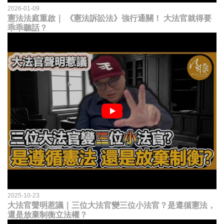
2026-01-09
憲法法庭重啟｜ 《憲法訴訟法》強行通關！ 大法官就得要
乖乖聽話？
2025-10-23
大法官聲明惹議｜三位大法官變三位小法官？是遵循憲法，
還是放棄制衡立法權？