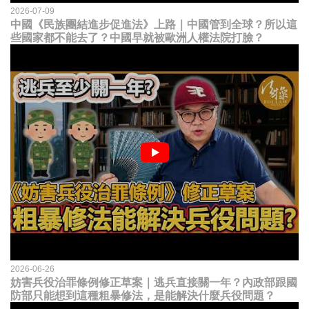
2026-07-09
中國《民族團結進步促進法》上路｜中國管到全球？所以這
些國家都不能去了？中國早就被歐洲人權法院打臉？
2026-06-26
妨害兵役治罪條例修正草案｜逃兵直接關一年？內政部跟國
防部只能想到這種粗暴修法，是能解決什麼兵役問題？