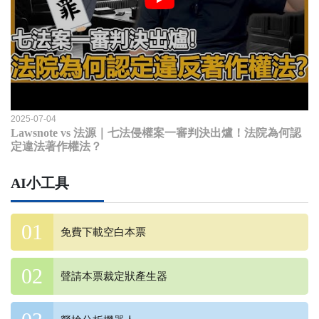
2025-07-04
Lawsnote vs 法源｜七法侵權案一審判決出爐！法院為何認
定違法著作權法？
AI小工具
免費下載空白本票
聲請本票裁定狀產生器