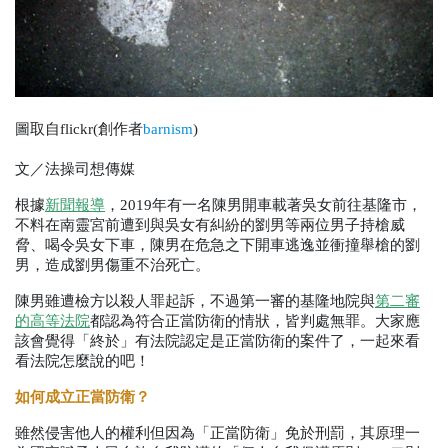
圖取自flickr(創作者
barnism
)
文／法操司想傳媒
根據
新聞報導
，
2019
年有一名陳男開車載著吳女前往基隆市，
不料在南靈宮前遭到與吳女有糾紛的劉男等兩位男子持槍威
脅、喝令吳女下車，陳男在危急之下開車逃逸並衝撞舉槍的劉
男，造成劉男傷重不治死亡。
陳男雖遭檢方以殺人罪起訴，不過第一審的基隆地院與
第二審
的高等法院
都認為符合正當防衛的情狀，皆判處無罪。大家應
該會覺得「終於」有法院認定是正當防衛的案件了，一起來看
看法院怎麼說的吧！
如何成立正當防衛？
雖然侵害他人的權利但因為「正當防衛」免於刑罰，其原理一