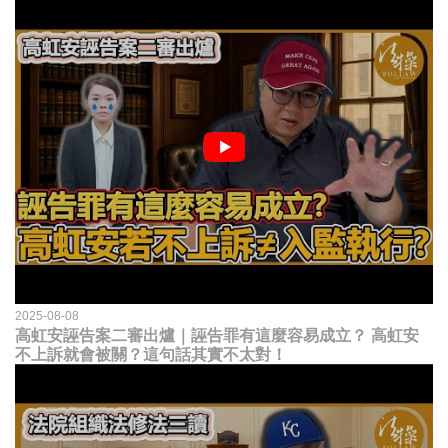
2025-08-08
高虹安誣告案二審出爐｜誣告罪有這麼容易成立？ 高虹安
不上訴就會被關？這句話其實不太對！