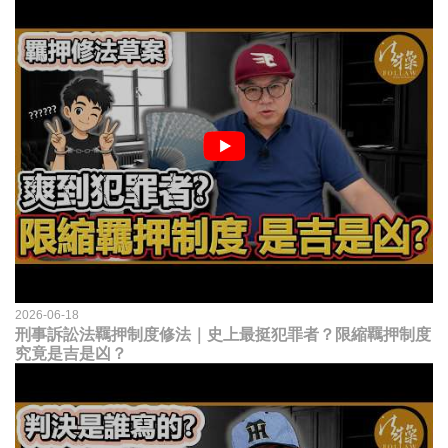
2026-06-18
刑事訴訟法羈押制度修法｜史上最挺犯罪者？限縮羈押制度
究竟是吉是凶？