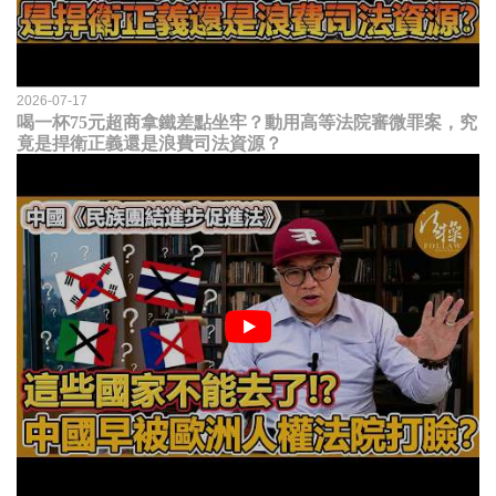
2026-07-17
喝一杯75元超商拿鐵差點坐牢？動用高等法院審微罪案，究
竟是捍衛正義還是浪費司法資源？