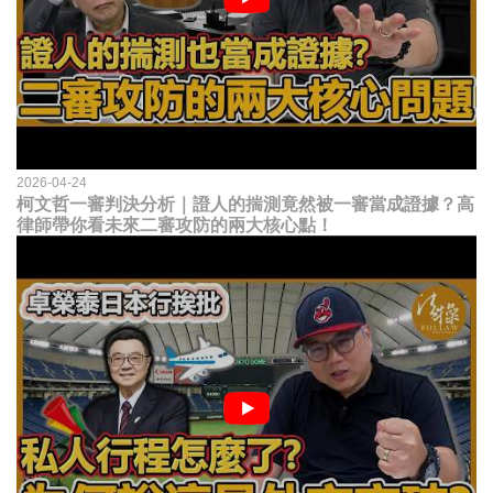
2026-04-24
柯文哲一審判決分析｜證人的揣測竟然被一審當成證據？高
律師帶你看未來二審攻防的兩大核心點！