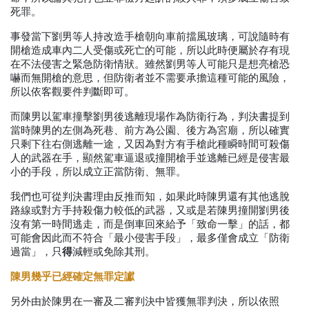
死罪。
事發當下劉男等人持改造手槍朝向車前擋風玻璃，可說隨時有
開槍造成車內二人受傷或死亡的可能，所以此時便屬於存有現
在不法侵害之緊急防衛情狀。雖然劉男等人可能只是想亮槍恐
嚇而無開槍的意思，但防衛者並不需要承擔這種可能的風險，
所以依客觀要件判斷即可。
而陳男以駕車撞擊劉男後逃離現場作為防衛行為，判決書提到
當時陳男的左側為死巷、前方為公園、後方為宮廟，所以確實
只剩下往右側逃離一途，又因為對方有手槍此種瞬時間可殺傷
人的武器在手，顯然駕車逼退或撞開槍手並逃離已經是侵害最
小的手段，所以成立正當防衛、無罪。
我們也可從判決書理由反推而知，如果此時陳男還有其他逃脫
路線或對方手持殺傷力較低的武器，又或是若陳男撞開劉男後
沒有第一時間逃走，而是倒車回來給予「致命一擊」的話，都
可能會因此而不符合「最小侵害手段」，最多僅會成立「防衛
得
過當」，只
減輕或免除其刑。
陳男幾乎已經確定無罪定讞
另外由於陳男在一審及二審判決中皆獲無罪判決，所以依照