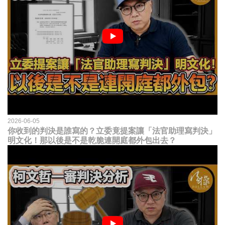
2026-06-05
你收到的判決是誰寫的？立委竟提案讓「法官助理寫判決」
明文化！那以後是不是乾脆連開庭都外包出去？