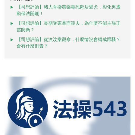
【司想評論】豬大骨摻農藥毒死鄰居愛犬，彰化男遭
動保法開鍘！
【司想評論】長期受家暴而殺夫，為什麼不能主張正
當防衛？
【司想評論】從汶汶案觀察，什麼情況會構成跟騷？
會有什麼刑責？