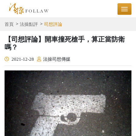
首頁
法操點評
司想評論
【司想評論】開車撞死槍手，算正當防衛
嗎？
2021-12-28
法操司想傳媒