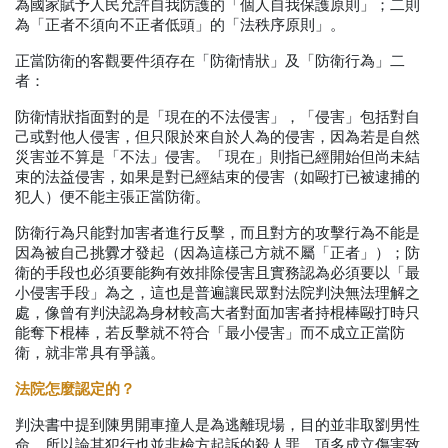
為國家賦予人民允許自我防護的「個人自我保護原則」；二則
為「正者不須向不正者低頭」的「法秩序原則」。
正當防衛的客觀要件須存在「防衛情狀」及「防衛行為」二
者：
防衛情狀指面對的是「現在的不法侵害」，「
侵害」包括對自
己或對他人侵害，但只限於來自於人為的侵害，因為若是自然
災害並不算是「不法」侵害。「現在」則指已經開始但尚未結
束的法益侵害，如果是對已經結束的侵害（如毆打已被逮捕的
犯人）便不能主張正當防衛。
防衛行為只能對加害者進行反擊，而且對方的攻擊行為不能是
因為被自己挑釁才發起（因為這樣己方就不屬「正者」）；防
衛的手段也必須要能夠有效排除侵害且實務認為必須要以「最
小侵害手段」為之，這也是普遍讓民眾對法院判決無法理解之
處，像曾有判決認為身材較高大者對面加害者持棍棒毆打時只
能奪下棍棒，若反擊就不符合「最小侵害」而不成立正當防
衛，就非常具有爭議。
法院怎麼認定的？
判決書中提到陳男開車撞人是為逃離現場，目的並非取劉男性
命，所以論其犯行也並非檢方起訴的殺人罪，頂多成立傷害致