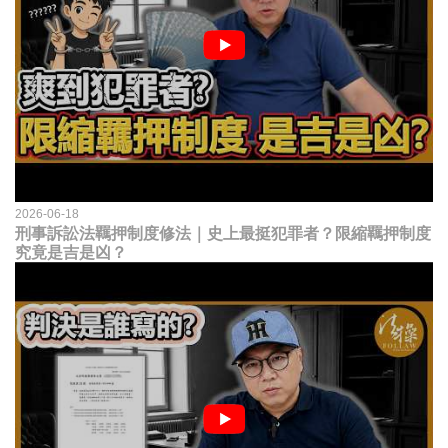
2026-06-18
刑事訴訟法羈押制度修法｜史上最挺犯罪者？限縮羈押制度
究竟是吉是凶？