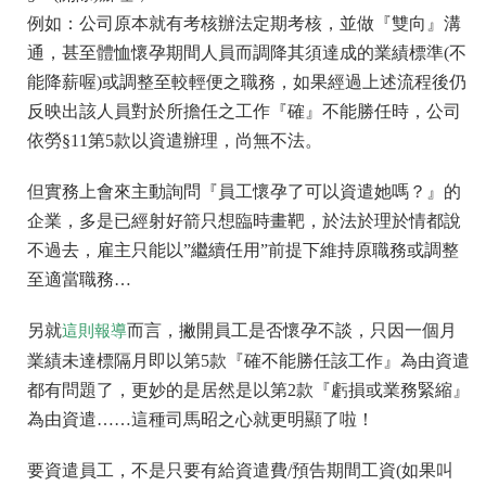
例如：公司原本就有考核辦法定期考核，並做『雙向』溝
通，甚至體恤懷孕期間人員而調降其須達成的業績標準(不
能降薪喔)或調整至較輕便之職務，如果經過上述流程後仍
反映出該人員對於所擔任之工作『確』不能勝任時，公司
依勞§11第5款以資遣辦理，尚無不法。
但實務上會來主動詢問『員工懷孕了可以資遣她嗎？』的
企業，多是已經射好箭只想臨時畫靶，於法於理於情都說
不過去，雇主只能以”繼續任用”前提下維持原職務或調整
至適當職務…
另就
而言，撇開員工是否懷孕不談，只因一個月
這則報導
業績未達標隔月即以第5款『確不能勝任該工作』為由資遣
都有問題了，更妙的是居然是以第2款『虧損或業務緊縮』
為由資遣……這種司馬昭之心就更明顯了啦！
要資遣員工，不是只要有給資遣費/預告期間工資(如果叫