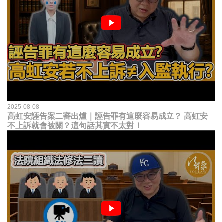
2025-08-08
高虹安誣告案二審出爐｜誣告罪有這麼容易成立？ 高虹安
不上訴就會被關？這句話其實不太對！