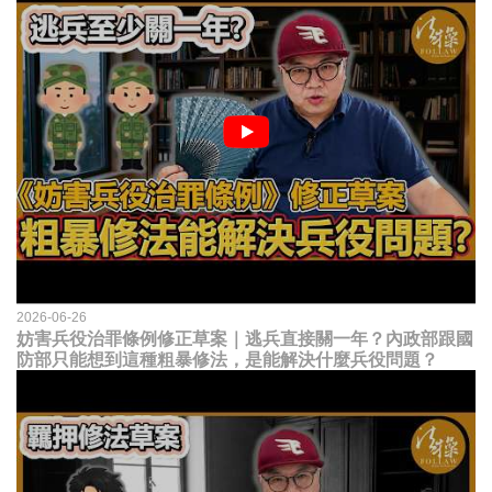
2026-06-26
妨害兵役治罪條例修正草案｜逃兵直接關一年？內政部跟國
防部只能想到這種粗暴修法，是能解決什麼兵役問題？