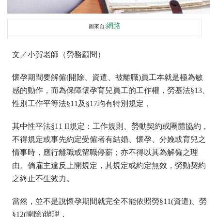
網路
圖來自:
文／小賀老師（勞務顧問）
懷孕期間要解僱(開除、資遣、被離職)員工本就是極為敏
感的動作，而為保障懷孕育兒員工的工作權，勞基法§13、
性別工作平等法§11及§17均有特別規定，
其中性平法§11 II規定：工作規則、勞動契約或團體協約，
不得規定或事先約定受僱者有結婚、懷孕、分娩或育兒之
情事時，應行離職或留職停薪；亦不得以其為解僱之理
由。倘雇主違反上開規定，其規定或約定無效，勞動契約
之終止不生效力。
當然，並不是說懷孕期間就完全不能依照勞§11(資遣)、勞
§12(開除)辦理，