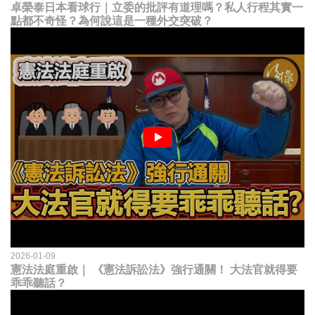
卓榮泰日本看球行｜立委的批評有道理嗎？私人行程其實一
點都不奇怪？為何說這是一種外交突破？
2026-01-09
憲法法庭重啟｜ 《憲法訴訟法》強行通關！ 大法官就得要
乖乖聽話？