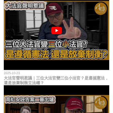
2025-10-23
大法官聲明惹議｜三位大法官變三位小法官？是遵循憲法，
還是放棄制衡立法權？