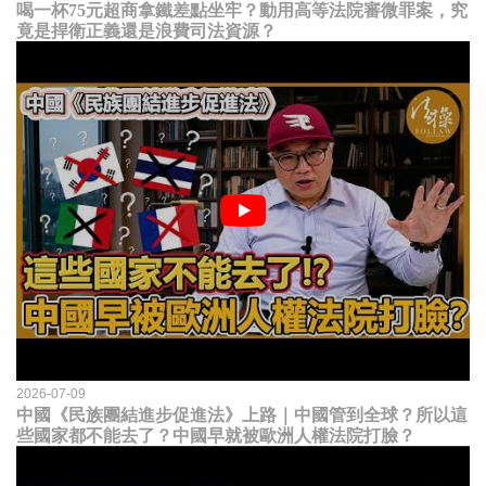
喝一杯75元超商拿鐵差點坐牢？動用高等法院審微罪案，究
竟是捍衛正義還是浪費司法資源？
2026-07-09
中國《民族團結進步促進法》上路｜中國管到全球？所以這
些國家都不能去了？中國早就被歐洲人權法院打臉？