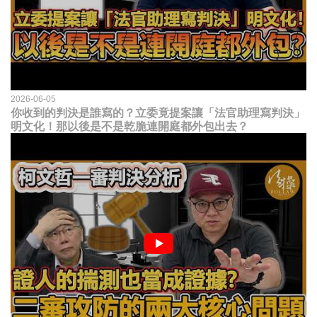
2026-06-05
你收到的判決是誰寫的？立委竟提案讓「法官助理寫判決」
明文化！那以後是不是乾脆連開庭都外包出去？