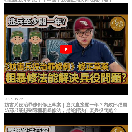
些國家都不能去了？中國早就被歐洲人權法院打臉？
2026-06-26
妨害兵役治罪條例修正草案｜逃兵直接關一年？內政部跟國
防部只能想到這種粗暴修法，是能解決什麼兵役問題？