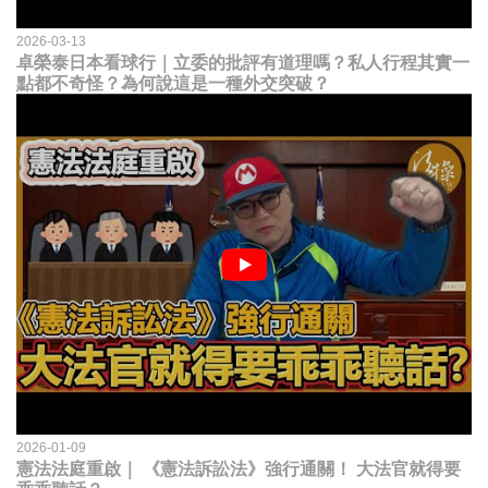
2026-03-13
卓榮泰日本看球行｜立委的批評有道理嗎？私人行程其實一
點都不奇怪？為何說這是一種外交突破？
2026-01-09
憲法法庭重啟｜ 《憲法訴訟法》強行通關！ 大法官就得要