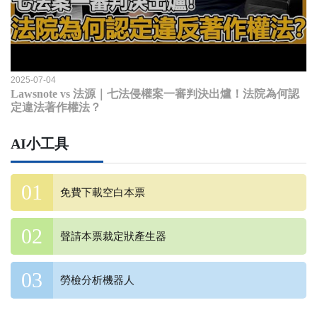
2025-07-04
Lawsnote vs 法源｜七法侵權案一審判決出爐！法院為何認
定違法著作權法？
AI小工具
免費下載空白本票
聲請本票裁定狀產生器
勞檢分析機器人