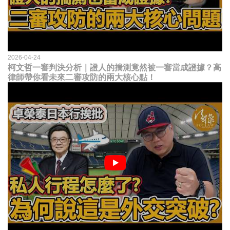
2026-04-24
柯文哲一審判決分析｜證人的揣測竟然被一審當成證據？高
律師帶你看未來二審攻防的兩大核心點！