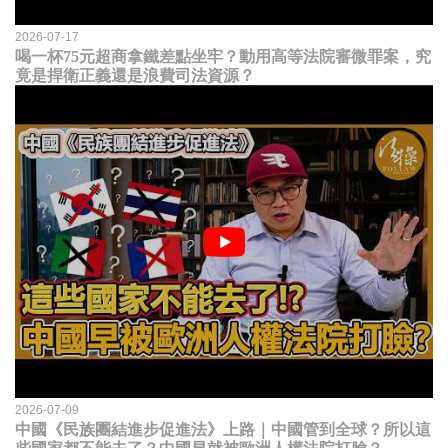
2026-07-17
喝一杯75元超商拿鐵差點坐牢？動用高等法院審微罪案，究
竟是捍衛正義還是浪費司法資源？
2026-07-09
中國《民族團結進步促進法》上路｜中國管到全球？所以這