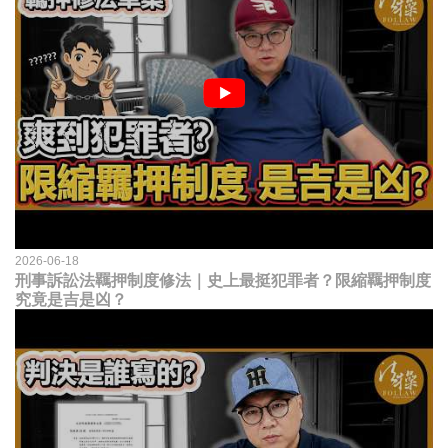
2026-06-18
刑事訴訟法羈押制度修法｜史上最挺犯罪者？限縮羈押制度
究竟是吉是凶？