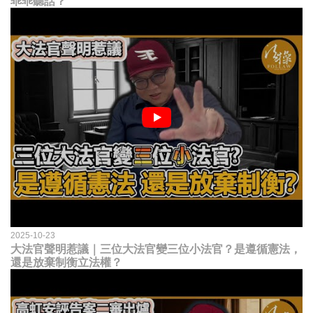
乖乖聽話？
2025-10-23
大法官聲明惹議｜三位大法官變三位小法官？是遵循憲法，
還是放棄制衡立法權？