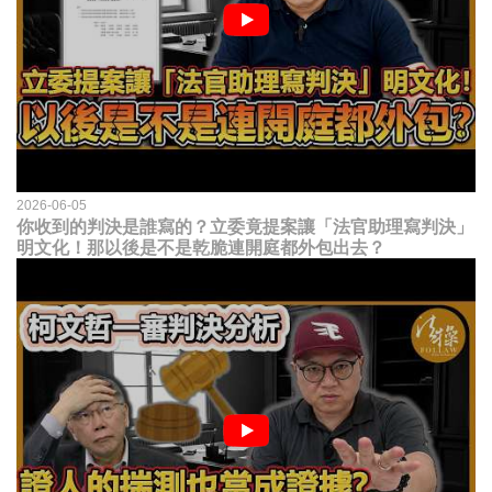
2026-06-05
你收到的判決是誰寫的？立委竟提案讓「法官助理寫判決」
明文化！那以後是不是乾脆連開庭都外包出去？