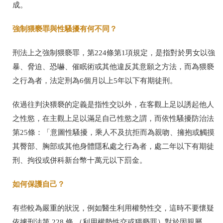
成。
強制猥褻罪與性騷擾有何不同？
刑法上之強制猥褻罪，第224條第1項規定，是指對於男女以強
暴、脅迫、恐嚇、催眠術或其他違反其意願之方法，而為猥褻
之行為者，法定刑為6個月以上5年以下有期徒刑。
依過往判決猥褻的定義是指性交以外，在客觀上足以誘起他人
之性慾，在主觀上足以滿足自己性慾之謂，而依性騷擾防治法
第25條：「意圖性騷擾，乘人不及抗拒而為親吻、擁抱或觸摸
其臀部、胸部或其他身體隱私處之行為者，處二年以下有期徒
刑、拘役或併科新台幣十萬元以下罰金。
如何保護自己？
有些較為嚴重的狀況，例如醫生利用權勢性交，這時不要懷疑
依據刑法第 228 條 （利用權勢性交或猥褻罪）對於因親屬、