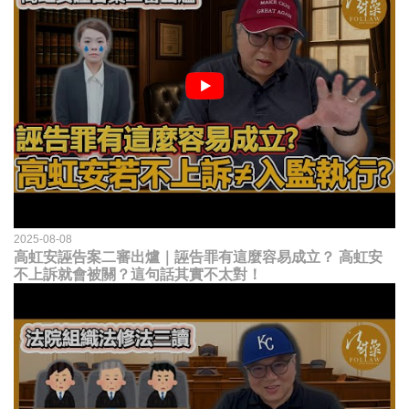
2025-08-08
高虹安誣告案二審出爐｜誣告罪有這麼容易成立？ 高虹安
不上訴就會被關？這句話其實不太對！