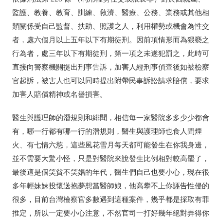
監護、教養、教育、訓練、救濟、醫療、公務、業務或其他相
類關係受自己監督、扶助、照護之人，利用權勢或機會為性交
者，處六個月以上五年以下有期徒刑。因前項情形而為猥褻之
行為者，處三年以下有期徒刑，第一項之未遂犯罰之，此時可
直接向警察機關提出刑事告訴，加害人經刑事偵查後如被檢察
官起訴，被害人也可以同時提出附帶民事訴訟請求賠償，要求
加害人賠償精神或名譽損害。
醫生與護理師的潛規則和緋聞，相信每一家醫院多多少少都會
有，哪一行都有哪一行的潛規則，醫生與護理師也食人間煙
火、有七情六慾，這些風花雪月每天都可能發生在你我身邊，
並不需要大驚小怪，只是對醫院來說發生比例相對較高罷了，
最後這是個笑貧不笑娼的年代，醫生們自己也要小心，現在很
多年輕妹妹投懷送抱夢想當醫師娘，他高攀不上你誣告性侵的
很多，目前台灣檢察官多數遇到這種案件，幾乎都是採取有罪
推定，所以一定要小心注意，不然官司一打好幾年絕對弄得你