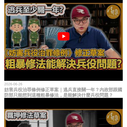
2026-06-26
妨害兵役治罪條例修正草案｜逃兵直接關一年？內政部跟國
防部只能想到這種粗暴修法，是能解決什麼兵役問題？