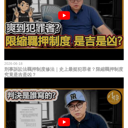
2026-06-18
刑事訴訟法羈押制度修法｜史上最挺犯罪者？限縮羈押制度
究竟是吉是凶？