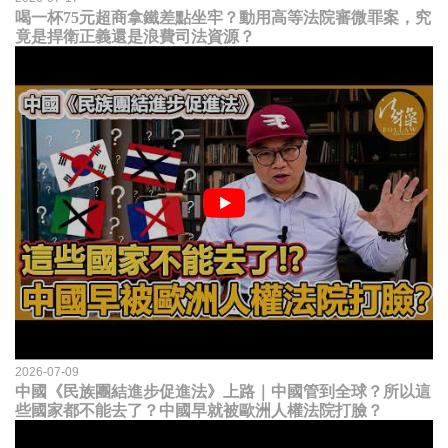
喝一杯75元超商拿鐵差點坐牢？動用高等法院審微罪案，究
竟是捍衛正義還是浪費司法資源？
2026-07-09
中國《民族團結進步促進法》上路｜中國管到全球？所以這
些國家都不能去了？中國早就被歐洲人權法院打臉？