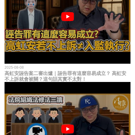
2025-08-08
高虹安誣告案二審出爐｜誣告罪有這麼容易成立？ 高虹安
不上訴就會被關？這句話其實不太對！