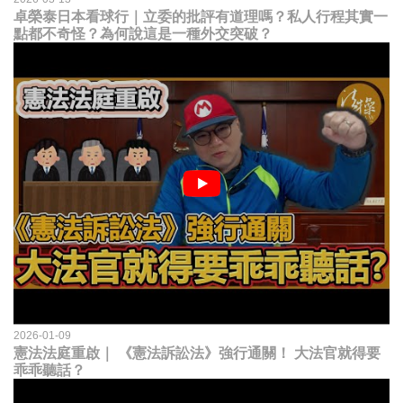
卓榮泰日本看球行｜立委的批評有道理嗎？私人行程其實一
點都不奇怪？為何說這是一種外交突破？
2026-01-09
憲法法庭重啟｜ 《憲法訴訟法》強行通關！ 大法官就得要
乖乖聽話？