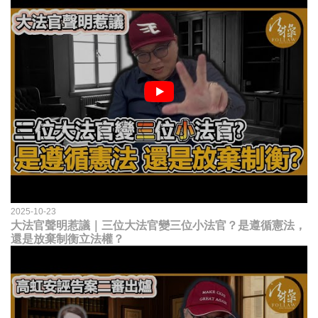
2025-10-23
大法官聲明惹議｜三位大法官變三位小法官？是遵循憲法，
還是放棄制衡立法權？