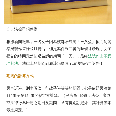
文／法操司想傳媒
根據新聞報導，一名女子因為被鄰居辱罵「王八蛋」憤而到警
察局製作筆錄並且提告，但是案件到二審的時候才發現，女子
提告的時間竟然超過告訴的期間「一天」，最終
法院作出不受
理判決
。法律上的期間到底該怎麼算？讓法操來告訴您！
期間的計算方式
民事訴訟、刑事訴訟、行政爭訟等等的期間，都是依照民法第
119
條至第
124
條的規定來計算。（民法第
119
條：法令、審判
或法律行為所定之期日及期間，除有特別訂定外，其計算依本
章之規定。）