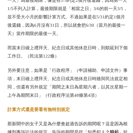
一天」為最後期限，像是在
1/5
約定
2
個月後還錢，因為第一天
1/5
不列入計算，最後期限就是「相當之日」
3/6
的前一天
3/5
，
並不受大小月的影響計算方式。不過如果是在
5/31
約定
1
個月
後還錢，因為
6
月沒有
31
日，所以就會把
6/30
（當月的最後一
天）當作期限的最後一天。
而當末日碰上禮拜天、紀念日或其他休息日時，則順延到下個
工作日。（民法第
122
條）
另外要注意，如果是「行政程序」（申請補助、申請文件）事
項，末日碰上禮拜天、紀念日或其他休息日時雖與民法規定相
同，但還有另外規定「期間之末日為星期六者，以其次星期一
上午為期間末日
」（行政程序法第48
條第
4
項）
計算方式還是要看有無特別規定
那新聞中的女子又是為什麼會超過告訴的期間呢？這是因為根
時起
據刑事訴訟法的規定，告訴的期間是從「知悉犯人之
」於