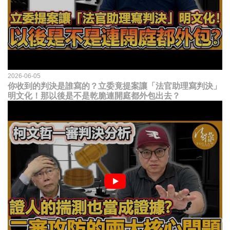
2026-06-05
你收到的判決是誰寫的？立委竟提案讓「法官助理寫判決」
明文化！那以後是不是乾脆連開庭都外包出去？