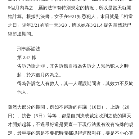
6
個月內為之，屬於法律有特別規定的情況，所以是當天就開
始計算。根據判決書，女子在
9/21
知悉犯人，末日就是「相當
之日」隔年
3/21
的前一天
3/20
，所以她在
3/21
才提告當然就已
經超過期間。
刑事訴訟法
第
237
條
告訴乃論之罪，其告訴應自得為告訴之人知悉犯人之時
起，於六個月內為
之。
得為告訴之人有數人，其一人遲誤期間者，其效力不及於
他人。
雖然大部分的期間，例如不起訴的再議（
10
日）、上訴（
20
日）、抗告（
5
日）等等，都是自判決或裁定收到之後的隔天
才開始起算，不過最好還是要查一下現行法規有沒有特殊的規
定，最重要的還是不要把時間都抓得這麼剛好，要是不小心算