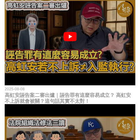
2025-08-08
高虹安誣告案二審出爐｜誣告罪有這麼容易成立？ 高虹安
不上訴就會被關？這句話其實不太對！