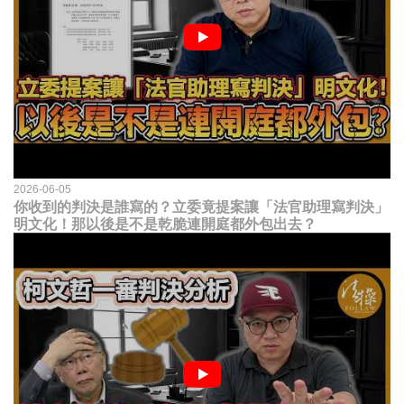
2026-06-05
你收到的判決是誰寫的？立委竟提案讓「法官助理寫判決」
明文化！那以後是不是乾脆連開庭都外包出去？