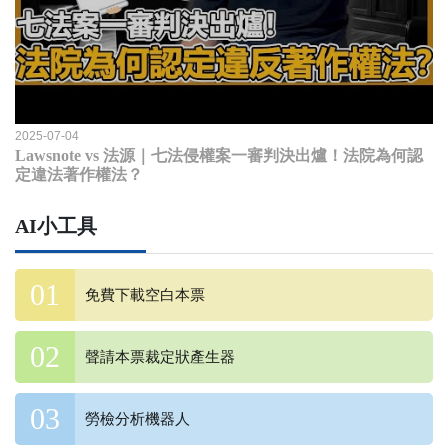
2025-07-04
Lawsnote vs 法源｜七法侵權案一審判決出爐！法院為何認
定違法著作權法？
AI小工具
免費下載空白本票
聲請本票裁定狀產生器
勞檢分析機器人