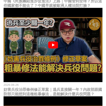
中國《民族團結進步促進法》上路｜中國管到全球？所以這
些國家都不能去了？中國早就被歐洲人權法院打臉？
2026-06-26
妨害兵役治罪條例修正草案｜逃兵直接關一年？內政部跟國
防部只能想到這種粗暴修法，是能解決什麼兵役問題？