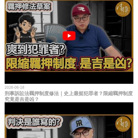
2026-06-18
刑事訴訟法羈押制度修法｜史上最挺犯罪者？限縮羈押制度
究竟是吉是凶？