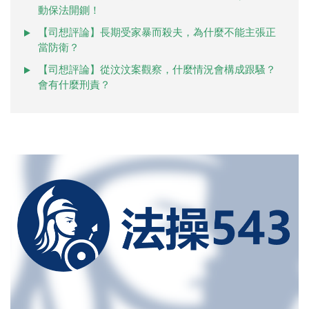
動保法開鍘！
【司想評論】長期受家暴而殺夫，為什麼不能主張正
當防衛？
【司想評論】從汶汶案觀察，什麼情況會構成跟騷？
會有什麼刑責？