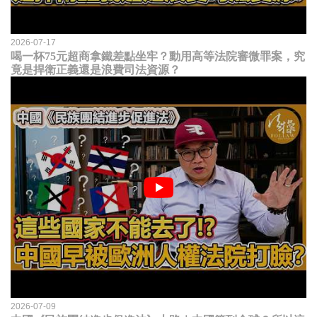
2026-07-17
喝一杯75元超商拿鐵差點坐牢？動用高等法院審微罪案，究
竟是捍衛正義還是浪費司法資源？
2026-07-09