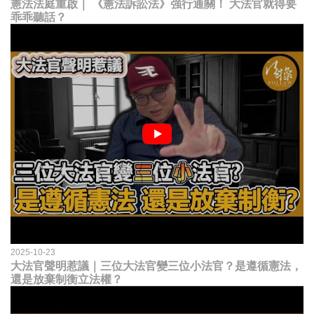
憲法法庭重啟｜ 《憲法訴訟法》強行通關！ 大法官就得要
乖乖聽話？
2025-10-23
大法官聲明惹議｜三位大法官變三位小法官？是遵循憲法，
還是放棄制衡立法權？