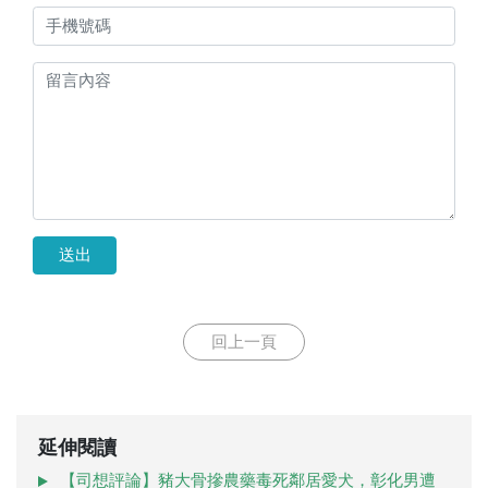
送出
回上一頁
延伸閱讀
【司想評論】豬大骨摻農藥毒死鄰居愛犬，彰化男遭