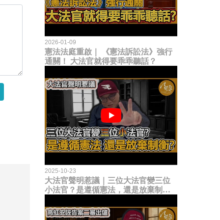
2026-01-09
憲法法庭重啟｜ 《憲法訴訟法》強行
通關！ 大法官就得要乖乖聽話？
2025-10-23
大法官聲明惹議｜三位大法官變三位
小法官？是遵循憲法，還是放棄制衡
立法權？