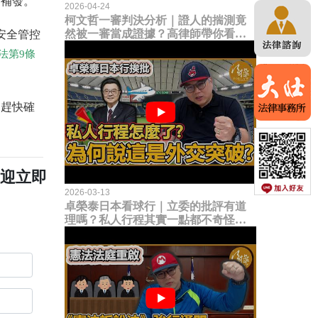
可補發。
2026-04-24
柯文哲一審判決分析｜證人的揣測竟
然被一審當成證據？高律師帶你看未
安全管控
來二審攻防的兩大核心點！
法第9條
，趕快確
歡迎立即
2026-03-13
卓榮泰日本看球行｜立委的批評有道
理嗎？私人行程其實一點都不奇怪？
為何說這是一種外交突破？