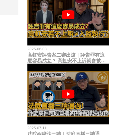
2025-08-08
高虹安誣告案二審出爐｜誣告罪有這
麼容易成立？ 高虹安不上訴就會被
關？這句話其實不太對！
2025-07-11
法院組織法三讀｜法庭直播三讀通