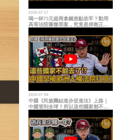
2026-07-17
喝一杯75元超商拿鐵差點坐牢？動用
高等法院審微罪案，究竟是捍衛正義
還是浪費司法資源？
2026-07-09
中國《民族團結進步促進法》上路｜
中國管到全球？所以這些國家都不能
去了？中國早就被歐洲人權法院打
臉？