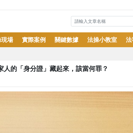
操現場
實際案例
關鍵數據
法操小教室
法
家人的「身分證」藏起來，該當何罪？