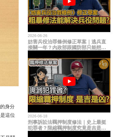
2026-06-26
妨害兵役治罪條例修正草案｜逃兵直
接關一年？內政部跟國防部只能想到
這種粗暴修法，是能解決什麼兵役問
題？
的身分
於是這位
2026-06-18
刑事訴訟法羈押制度修法｜史上最挺
犯罪者？限縮羈押制度究竟是吉是
凶？