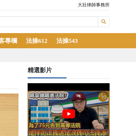
大壯律師事務所
客專欄
法操612
法操543
精選影片