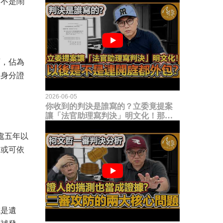
，不是鬧
西，佔為
用身分證
2026-06-05
你收到的判決是誰寫的？立委竟提案
讓「法官助理寫判決」明文化！那以
後是不是乾脆連開庭都外包出去？
處五年以
。或可依
或是遺