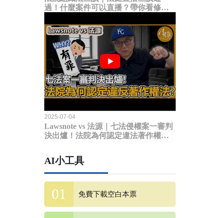
過！什麼案件可以直播？帶你看修法
內容
2025-07-04
Lawsnote vs 法源｜七法侵權案一審判
決出爐！法院為何認定違法著作權
法？
AI小工具
免費下載空白本票