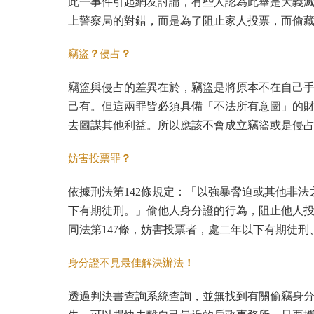
此一事件引起網友討論，有些人認為此舉是大義
上警察局的對錯，而是為了阻止家人投票，而偷
？
？
竊盜
侵占
竊盜與侵占的差異在於，竊盜是將原本不在自己
己有。但這兩罪皆必須具備「不法所有意圖」的
去圖謀其他利益。所以應該不會成立竊盜或是侵
？
妨害投票罪
依據刑法第142條規定：「以強暴脅迫或其他非
下有期徒刑。」偷他人身分證的行為，阻止他人
同法第147條，妨害投票者，處二年以下有期徒
！
身分證不見最佳解決辦法
透過判決書查詢系統查詢，並無找到有關偷竊身