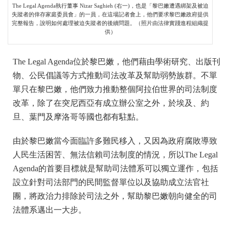
The Legal Agenda執行董事 Nizar Saghieh (右一)，也是「黎巴嫩遭遇綁架及被迫
失蹤者的倖存家庭委員會」的一員，在這場記者會上，他們要求黎巴嫩政府提供
完整報告，說明如何處理被迫失蹤者的後續問題。（照片由法律實踐進程組織提
供）
The Legal Agenda位於黎巴嫩，他們藉由學術研究、出版刊
物、公民倡議等方式推動司法改革及幫助弱勢族群。不單
單只在黎巴嫩，他們致力推動整個阿拉伯世界的司法制度
改革，除了在突尼西亞有成立辦公室之外，於埃及、約
旦、葉門及摩洛哥等國也都有駐點。
由於黎巴嫩當今面臨許多難民移入，又因為政府腐敗導致
人民生活困苦、無法信賴司法制度的情況，所以The Legal
Agenda的首要目標就是幫助司法體系可以獨立運作，包括
設立針對司法部門的民間監督單位以及協助成立法官社
團，將政治力排除於司法之外，幫助黎巴嫩朝向健全的司
法體系邁出一大步。