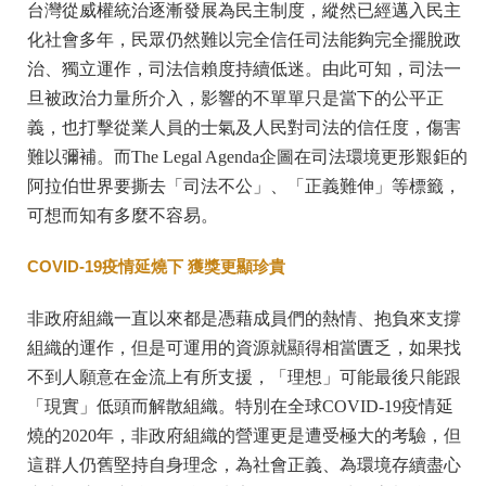
台灣從威權統治逐漸發展為民主制度，縱然已經邁入民主
化社會多年，民眾仍然難以完全信任司法能夠完全擺脫政
治、獨立運作，司法信賴度持續低迷。由此可知，司法一
旦被政治力量所介入，影響的不單單只是當下的公平正
義，也打擊從業人員的士氣及人民對司法的信任度，傷害
難以彌補。而The Legal Agenda企圖在司法環境更形艱鉅的
阿拉伯世界要撕去「司法不公」、「正義難伸」等標籤，
可想而知有多麼不容易。
COVID-19
疫情延燒下 獲獎更顯珍貴
非政府組織一直以來都是憑藉成員們的熱情、抱負來支撐
組織的運作，但是可運用的資源就顯得相當匱乏，如果找
不到人願意在金流上有所支援，「理想」可能最後只能跟
「現實」低頭而解散組織。特別在全球COVID-19疫情延
燒的2020年，非政府組織的營運更是遭受極大的考驗，但
這群人仍舊堅持自身理念，為社會正義、為環境存續盡心