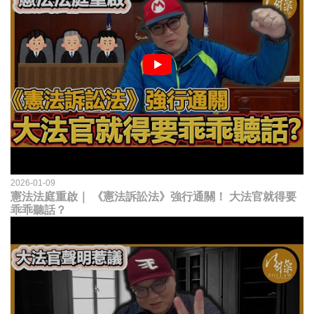
2026-01-09
憲法法庭重啟｜ 《憲法訴訟法》強行通關！ 大法官就得要
乖乖聽話？