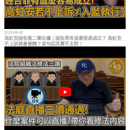
2025-08-08
高虹安誣告案二審出爐｜誣告罪有這麼容易成立？ 高虹安
不上訴就會被關？這句話其實不太對！