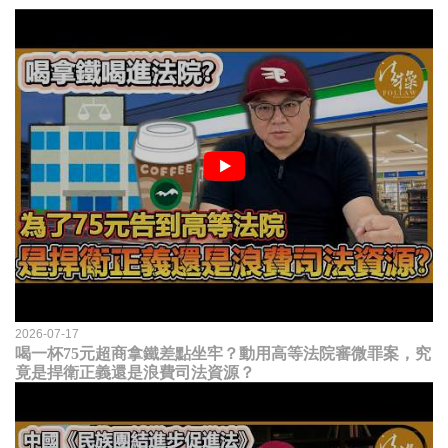
2026-07-17
喝一杯75元超商拿鐵差點坐牢？動用高等法院審微罪案，究
竟是捍衛正義還是浪費司法資源？