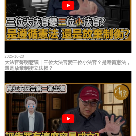
2025-10-23
大法官聲明惹議｜三位大法官變三位小法官？是遵循憲法，
還是放棄制衡立法權？