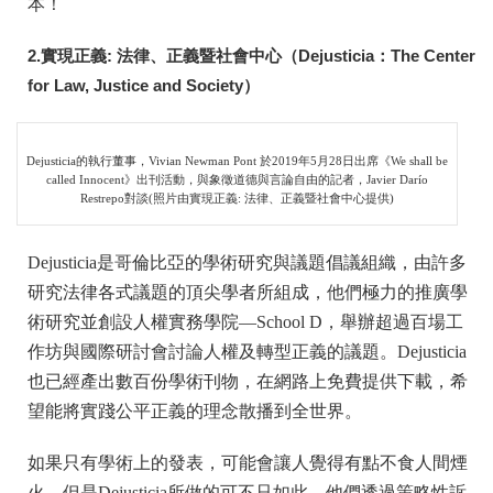
本！
2.實現正義: 法律、正義暨社會中心（
Dejusticia
：
The Center
for Law, Justice and Society
）
Dejusticia的執行董事，Vivian Newman Pont 於2019年5月28日出席《We shall be
called Innocent》出刊活動，與象徵道德與言論自由的記者，Javier Darío
Restrepo對談(照片由實現正義: 法律、正義暨社會中心提供)
Dejusticia是哥倫比亞的學術研究與議題倡議組織，由許多
研究法律各式議題的頂尖學者所組成，他們極力的推廣學
術研究並創設人權實務學院—School D，舉辦超過百場工
作坊與國際研討會討論人權及轉型正義的議題。Dejusticia
也已經產出數百份學術刊物，在網路上免費提供下載，希
望能將實踐公平正義的理念散播到全世界。
如果只有學術上的發表，可能會讓人覺得有點不食人間煙
火，但是Dejusticia所做的可不只如此，他們透過策略性訴