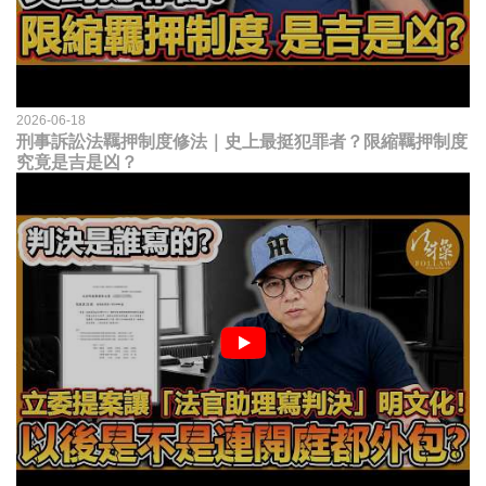
2026-06-18
刑事訴訟法羈押制度修法｜史上最挺犯罪者？限縮羈押制度
究竟是吉是凶？