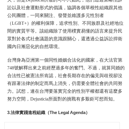
訟以及社會運動形式的倡議，協調各個草根性組織跟其他
公民團體，一同來關注、發聲並維護多元性別者
（LGBT+）的權利保障，追求性別、不同族群及社經地位
間的實質平等。該組織除了使用樸實易懂的語言來提升民
眾對於各式社會議題的意識跟關心，還透過公益訴訟捍衛
國內日漸惡化的自然環境。
台灣身為亞洲第一個同性婚姻合法化的國家，在大法官第
748號解釋出來之前經歷過多年的奮鬥。不過，就算同婚的
合法性已被憲法所肯認，社會長期存在的偏見與歧視卻沒
有跟著法律的制定而馬上消失，仍需要全體社會的共同努
力。試想，連在台灣要落實完全的性別平權都還有這麼多
努力空間，Dejusticia所面對的挑戰有多艱鉅可想而知。
3.法律實踐進程組織（
The Legal Agenda
）