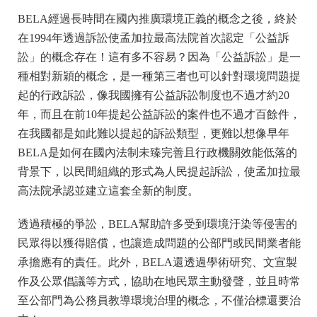
BELA經過長時間在國內推廣環境正義的概念之後，終於
在1994年透過訴訟使孟加拉最高法院首次認定「公益訴
訟」的概念存在！這有多不容易？因為「公益訴訟」是一
種相對新穎的概念，是一種第三者也可以針對環境問題提
起的行政訴訟，像我國擁有公益訴訟制度也不過才約20
年，而且在前10年提起公益訴訟的案件也不過才百餘件，
在我國都是如此難以提起的訴訟類型，更難以想像早年
BELA是如何在國內法制未臻完善且行政機關效能低落的
背景下，以民間組織的形式為人民提起訴訟，使孟加拉最
高法院承認並建立這套全新的制度。
透過積極的爭訟，BELA幫助許多受到環境汙染等侵害的
民眾得以獲得賠償，也讓造成問題的公部門或民間業者能
承擔應有的責任。此外，BELA還透過學術研究、文宣製
作及公眾倡議等方式，協助在地民眾主動發聲，並且時常
至公部門為公務員教導環境治理的概念，不僅治標還要治