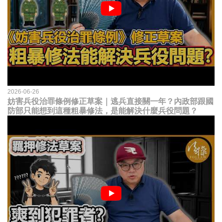
2026-06-26
妨害兵役治罪條例修正草案｜逃兵直接關一年？內政部跟國
防部只能想到這種粗暴修法，是能解決什麼兵役問題？