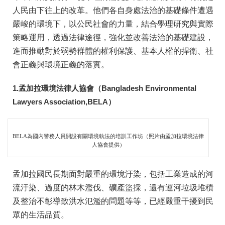
人民由下往上的改革。他們各自身處法治的基礎條件遭遇
嚴峻的環境下，以公民社會的力量，結合學理研究與實際
策略運用，透過法律途徑，強化並改善法治的基礎建設，
進而推動對於弱勢群體的權利保護、基本人權的捍衛、社
會正義與環境正義的落實。
1.
孟加拉環境法律人協會（
Bangladesh Environmental
Lawyers Association,BELA
）
BELA為國內警務人員開設有關環境執法的培訓工作坊（照片由孟加拉環境法律
人協會提供）
孟加拉國民長期面對嚴重的環境汙染，包括工業造成的河
流汙染、過度的林木濫伐、礦產盜採，還有運河垃圾堆積
及整治不彰導致洪水氾濫的問題等等，已經嚴重干擾到民
眾的生活品質。