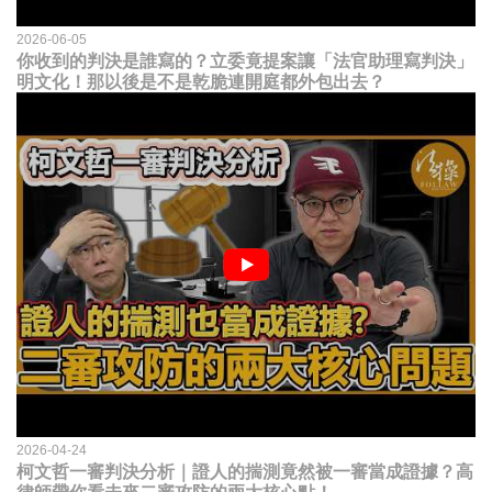
2026-06-05
你收到的判決是誰寫的？立委竟提案讓「法官助理寫判決」
明文化！那以後是不是乾脆連開庭都外包出去？
2026-04-24
柯文哲一審判決分析｜證人的揣測竟然被一審當成證據？高