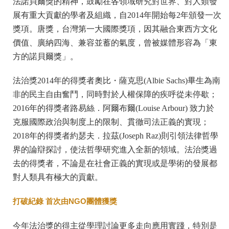
法諾貝爾獎的精神，鼓勵在各領域研究對世界、對人類發
展有重大貢獻的學者及組織，自2014年開始每2年頒發一次
獎項。唐獎，台灣第一大國際獎項，因其融合東西方文化
價值、廣納四海、兼容並蓄的氣度，曾被媒體形容為「東
方的諾貝爾獎」。
法治獎2014年的得獎者奧比・薩克思(Albie Sachs)畢生為南
非的民主自由奮鬥，同時對於人權保障的疾呼從未停歇；
2016年的得獎者路易絲．阿爾布爾(Louise Arbour) 致力於
克服國際政治與制度上的限制、貫徹司法正義的實現；
2018年的得獎者約瑟夫．拉茲(Joseph Raz)則引領法律哲學
界的論辯探討，使法哲學研究進入全新的領域。法治獎過
去的得獎者，不論是在社會正義的實現或是學術的發展都
對人類具有極大的貢獻。
打破紀錄 首次由NGO團體獲獎
今年法治獎的得主從學理討論更多走向應用實踐，特別是