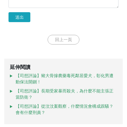
送出
回上一頁
延伸閱讀
【司想評論】豬大骨摻農藥毒死鄰居愛犬，彰化男遭
動保法開鍘！
【司想評論】長期受家暴而殺夫，為什麼不能主張正
當防衛？
【司想評論】從汶汶案觀察，什麼情況會構成跟騷？
會有什麼刑責？