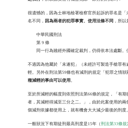
很遺憾的，因為士林地檢署檢察官所起訴的罪名是「
因為兩者的犯罪事實、使用法條不同
名不同，
，所以
中華民國刑法
第
9
條
同一行為雖經外國確定裁判，仍得依本法處斷。
不過因為他屬於「未遂犯」（未經許可製造手槍罪有
輕。
另外在刑法第59條也有減刑的規定「犯罪之情
種減輕的事由可以使用
。
至於所減輕的幅度則依照刑法第66條的規定，「有
者，其減輕得減至三分之二。」，由於此案使用的兩
個減刑依據都使用上，就有機會大大減少最後的刑度
一般狀況下有期徒刑最高刑度是15年（
刑法第33條規