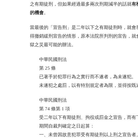
有
之有期徒刑，但如果經過最多兩次刑期減半的話就
的機會
。
當最後的「宣告刑」是二年以下之有期徒刑時，就會
得撤銷緩刑宣告的情形
，原本法院所判刑的宣告，就
獄之災最可能的辦法。
中華民國刑法
第
25
條
已著手於犯罪行為之實行而不遂者，為未遂犯。
未遂犯之處罰，以有特別規定者為限，並得按既
中華民國刑法
第
74
條第
1
項
受二年以下有期徒刑、拘役或罰金之宣告，而有
期間自裁判確定之日
起算：
一、未曾因故意犯罪受有期徒刑以上刑之宣告者