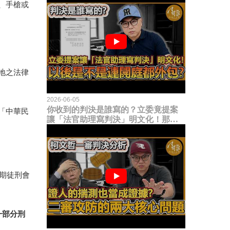
、手槍或
地之法律
2026-06-05
你收到的判決是誰寫的？立委竟提案
「中華民
讓「法官助理寫判決」明文化！那以
後是不是乾脆連開庭都外包出去？
期徒刑會
一部分刑