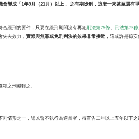
機會變成「1年9月（21月）以上 」之有期徒刑，這麼一來甚至還有
符合緩刑的要件，只要在緩刑期間沒有再犯
刑法第
75
條
、
刑法第
75
條
實際與無罪或免刑判決的效果非常接近
會失去效力，
，這或許是孫安
遂犯之刑減輕之。
下列情形之一，認以暫不
執行為適當者，得宣告二年以上五年以下之
。