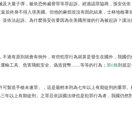
械及大量子彈，被依恐怖威脅罪等罪起訴。經過認罪協商，孫安佐依
遣返並終身不得入境美國。但他的麻煩並沒有因此結束，士林地檢署
》並依法起訴。為什麼孫安佐要因為在美國所做的行為被起訴？讓法
，不過有原則就會有例外，有些犯罪行為就算是發生在國外，我國仍
眾運輸工具、危害飛航安全、偽造貨幣……等等的行為；
第
6
條
則規定
許可製造手槍未遂罪」，這是最輕本刑為七年以上有期徒刑的重罪。
為三年以上有期徒刑」之罪且依該國法律也是犯罪行為者，我國仍然