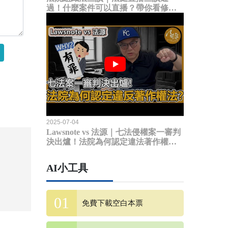
過！什麼案件可以直播？帶你看修法
內容
2025-07-04
Lawsnote vs 法源｜七法侵權案一審判
決出爐！法院為何認定違法著作權
法？
AI小工具
免費下載空白本票