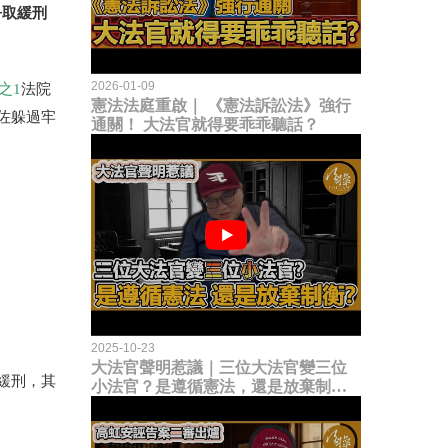
爭取緩刑
2026-01-09
之
1
法院
憲法法庭重啟｜ 《憲法訴訟法》強行
佐躲過牢
通關！ 大法官就得要乖乖聽話？
2025-10-23
大法官聲明惹議｜三位大法官變三位
緩刑，其
小法官？是遵循憲法，還是放棄制衡
立法權？