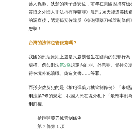
藝人孫鵬、狄鶯的獨子孫安佐，前年在美國因持有槍
簽證之外國人非法持有彈藥罪》服刑
238
天後遭美國
的調查後，認定孫安佐違反《槍砲彈藥刀械管制條例
您聽！
台灣的法律也管很寬嗎？
我國的刑法原則上還是只處罰發生在國內的犯罪行為
罰權。例如刑法
第
5
條
規定內亂罪、外患罪、脅持公
得在境外犯瀆職、偽造文書……等罪。
而孫安佐所犯的是《槍砲彈藥刀械管制條例》「未經
刑法第
7
條的規定，我國人民在境外犯下「最輕本刑
刑罰權。
槍砲彈藥刀械管制條例
第
7
條第
1
項