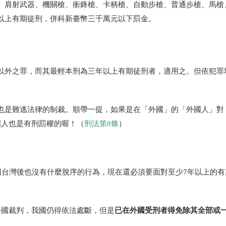
、肩射武器、機關槍、衝
鋒槍、卡柄槍、自動步槍、普通步槍、馬槍
以上有期徒刑，併科新臺幣三千萬元以下罰金
。
以外之罪，而其最輕本刑
為三年以上有期徒刑者，適用之。但依犯罪
也是難逃法律的制裁。順帶一提，如果是在「外國」的「外國人」對
國人也是有刑罰權的喔！（
刑法第
8
條
）
回台灣後也沒有什麼脫序的行為，現在還必須要面對至少
7
年以上的有
已在外國受刑者得免除其全部或
外國裁判，我國仍得依法處斷，但是