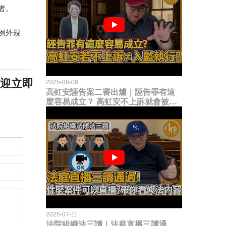
者。
例外規
歡迎立即
2025-08-08
高虹安誣告案二審出爐｜誣告罪有這
麼容易成立？ 高虹安不上訴就會被
關？這句話其實不太對！
2025-07-11
法院組織法三讀｜法庭直播三讀通