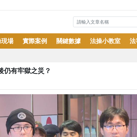
操現場
實際案例
關鍵數據
法操小教室
法
後仍有牢獄之災？