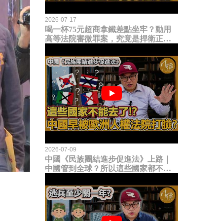
2026-07-17
喝一杯75元超商拿鐵差點坐牢？動用
高等法院審微罪案，究竟是捍衛正義
還是浪費司法資源？
2026-07-09
中國《民族團結進步促進法》上路｜
中國管到全球？所以這些國家都不能
去了？中國早就被歐洲人權法院打
臉？