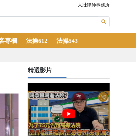
大壯律師事務所
客專欄
法操612
法操543
精選影片