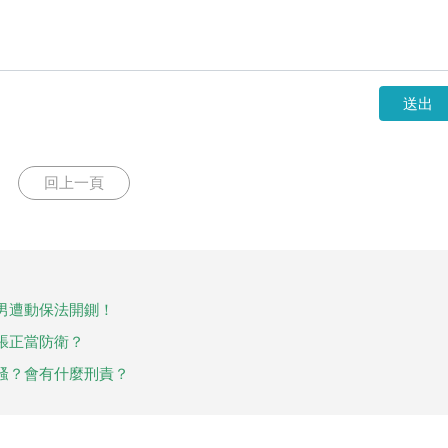
送出
回上一頁
男遭動保法開鍘！
張正當防衛？
騷？會有什麼刑責？