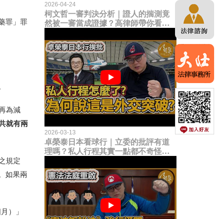
2026-04-24
柯文哲一審判決分析｜證人的揣測竟
藥罪」罪
然被一審當成證據？高律師帶你看未
來二審攻防的兩大核心點！
。
再為減
共就有兩
2026-03-13
卓榮泰日本看球行｜立委的批評有道
理嗎？私人行程其實一點都不奇怪？
為何說這是一種外交突破？
之規定
。如果兩
個月）」