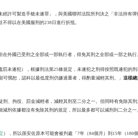
未經許可製造手槍未遂罪」，與美國聯邦法院所判決之「非法持有彈
並不得以在美國服刑的
238
日進行折抵。
但在外國已受刑之全部或
一部執行者，得免其刑之全部或一部之執行
處罰未遂犯），根據刑法第
25
條規定，未遂犯之刑得按照既遂犯的刑
這樣總
狀顯可憫恕，認科以最低度刑仍嫌過重者，得酌量減輕其刑。」
期徒刑、拘役、罰金減輕者，減輕其刑至二分之一。但同時有免除其刑
個減刑依據都沒有免除其刑的規定，所以
最多都可以減刑到二分之一
。
定
），所以孫安佐原本可能會被判處「7年（84個月）到15年（180