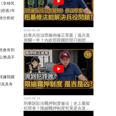
《非移民
在經過
2
年
操分析給
2026-06-26
妨害兵役治罪條例修正草案｜逃兵直
接關一年？內政部跟國防部只能想到
這種粗暴修法，是能解決什麼兵役問
題？
然會有刑
公務員不
根據我國
對其具有
2026-06-18
刑事訴訟法羈押制度修法｜史上最挺
犯罪者？限縮羈押制度究竟是吉是
凶？