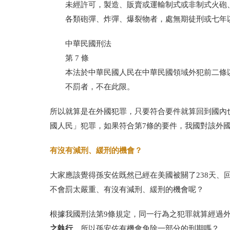
未經許可，製造、販賣或運輸制式或非制式火砲
各類砲彈、炸彈、爆
裂物者，處無期徒刑或七年
中華民國刑法
第
7
條
本法於中華民國人民在中華民國領域外犯前二條
不罰者，不在此限。
所以就算是在外國犯罪，只要符合要件就算回到國內
國人民」犯罪，如果符合第
7
條的要件，我國對該外
有沒有減刑、緩刑的機會？
大家應該覺得孫安佐既然已經在美國被關了
238
天、
不會罰太嚴重、有沒有減刑、緩刑的機會呢？
根據我國刑法第
9
條規定，同一行為之犯罪就算經過
之執行
，所以孫安佐有機會免除一部分的刑期嗎？