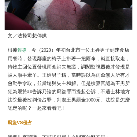
文／法操司想傳媒
根據
，今（2020）年初台北市一位王姓男子到速食店
報導
用餐時，發現鄰座的椅子上掛著一把雨傘，就直接取走，
待物主回位置發現雨傘消失無蹤，調閱監視器後才發現是
被人順手牽羊。王姓男子稱，當時誤以為雨傘無人所有才
會動手拿取，並當場與失主和解。但是檢察官認為王男所
犯為屬於非告訴乃論的竊盜罪而提起公訴，不過士林地方
法院最後改判侵占罪，判處王男罰金1000元。法院是怎麼
認定的呢？一起來看看吧！
竊盜VS
侵占