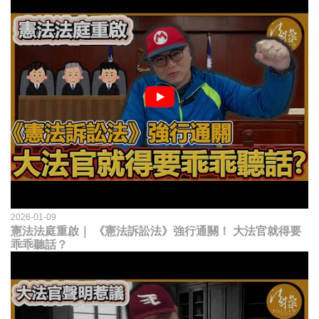
2026-01-09
憲法法庭重啟｜ 《憲法訴訟法》強行通關！ 大法官就得要
乖乖聽話？