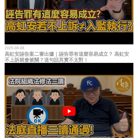
2025-08-08
高虹安誣告案二審出爐｜誣告罪有這麼容易成立？ 高虹安
不上訴就會被關？這句話其實不太對！