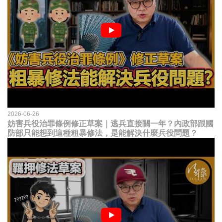
2026-06-26
妨害兵役治罪條例修正草案｜逃兵直接關一年？內政部跟國
防部只能想到這種粗暴修法，是能解決什麼兵役問題？