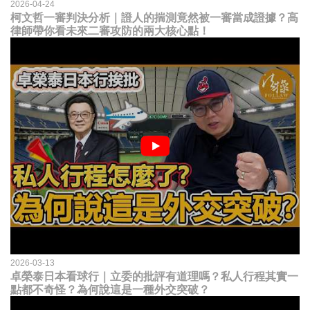
2026-04-24
柯文哲一審判決分析｜證人的揣測竟然被一審當成證據？高
律師帶你看未來二審攻防的兩大核心點！
2026-03-13
卓榮泰日本看球行｜立委的批評有道理嗎？私人行程其實一
點都不奇怪？為何說這是一種外交突破？