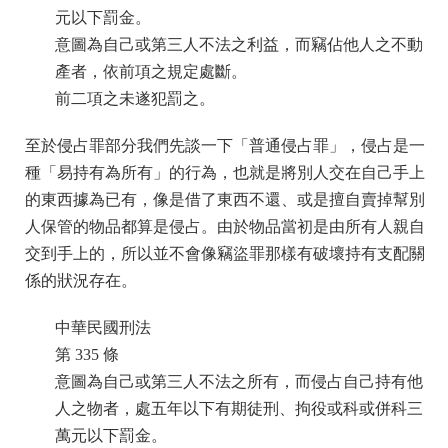
元以下罰金。
意圖為自己或第三人不法之利益，而竊佔他人之不動
產者，依前項之規定處斷。
前二項之未遂犯罰之。
至於侵占罪部分我們先談一下「普通侵占罪」，侵占是一
種「易持有為所有」的行為，也就是將別人交在自己手上
的東西據為已有，像是借了東西不還、或是擅自賣掉幫別
人保管的物品都算是侵占。由於物品當初是由所有人親自
交到手上的，所以並不會像竊盜罪那樣有破壞持有支配關
係的狀況存在。
中華民國刑法
第 335 條
意圖為自己或第三人不法之所有，而侵占自己持有他
人之物者，處五年以下有期徒刑、拘役或科或併科三
萬元以下罰金。