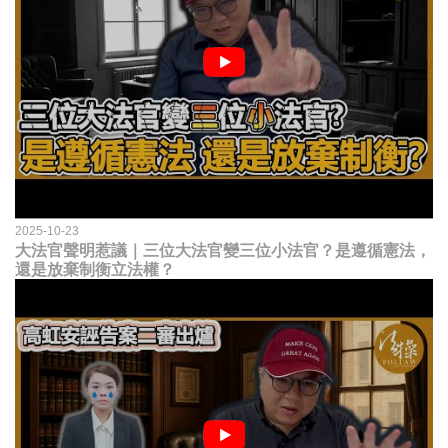
2025-10-23
大法官聲明惹議｜三位大法官變三位小法官？是遵循憲法，
還是放棄制衡立法權？