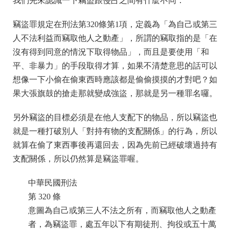
我們先來認識一下竊盜跟侵占之間有什麼不同：
竊盜罪規定在刑法第320條第1項，定義為「為自己或第三
人不法利益而竊取他人之動產」，所謂的竊取指的是「在
沒有得到同意的情況下取得物品」，而且是要使用「和
平、非暴力」的手段取得才算，如果不清楚意思的話可以
想像一下小偷在偷東西時應該都是偷偷摸摸的才對吧？如
果大張旗鼓的搶走那就變成強盜，那就是另一種罪名囉。
另外竊盜的目標必須是在他人支配下的物品，所以竊盜也
就是一種打破別人「對持有物的支配關係」的行為，所以
就算在偷了東西事後再還回去，因為先前已經破壞過持有
支配關係，所以仍然算是竊盜罪喔。
中華民國刑法
第 320 條
意圖為自己或第三人不法之所有，而竊取他人之動產
者，為竊盜罪，處五年以下有期徒刑、拘役或五十萬