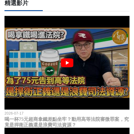
精選影片
2026-07-17
喝一杯75元超商拿鐵差點坐牢？動用高等法院審微罪案，究
竟是捍衛正義還是浪費司法資源？