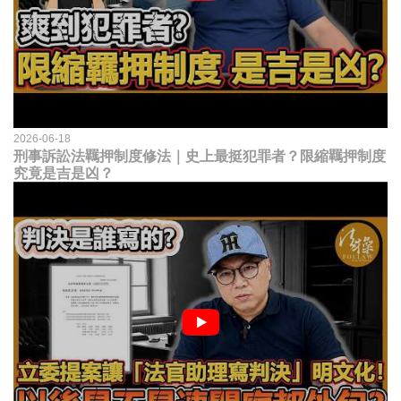
2026-06-18
刑事訴訟法羈押制度修法｜史上最挺犯罪者？限縮羈押制度
究竟是吉是凶？