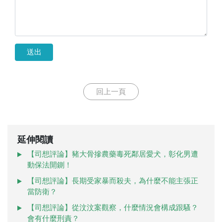
送出
回上一頁
延伸閱讀
【司想評論】豬大骨摻農藥毒死鄰居愛犬，彰化男遭
動保法開鍘！
【司想評論】長期受家暴而殺夫，為什麼不能主張正
當防衛？
【司想評論】從汶汶案觀察，什麼情況會構成跟騷？
會有什麼刑責？