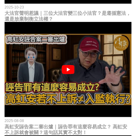
2025-10-23
大法官聲明惹議｜三位大法官變三位小法官？是遵循憲法，
還是放棄制衡立法權？
2025-08-08
高虹安誣告案二審出爐｜誣告罪有這麼容易成立？ 高虹安
不上訴就會被關？這句話其實不太對！