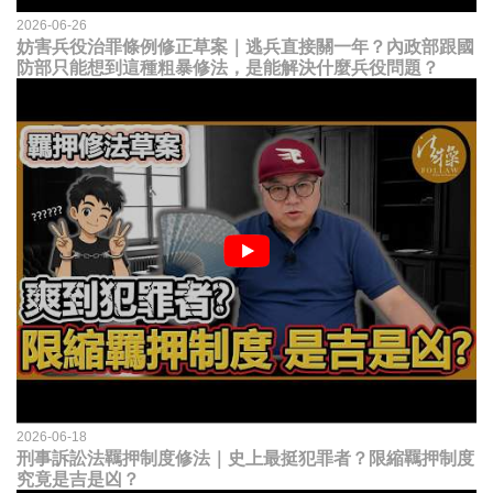
2026-06-26
妨害兵役治罪條例修正草案｜逃兵直接關一年？內政部跟國
防部只能想到這種粗暴修法，是能解決什麼兵役問題？
2026-06-18
刑事訴訟法羈押制度修法｜史上最挺犯罪者？限縮羈押制度
究竟是吉是凶？