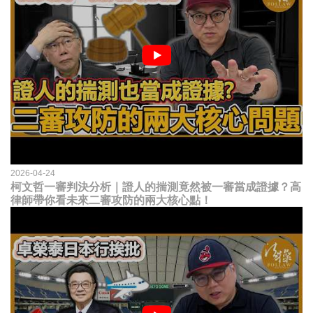
2026-04-24
柯文哲一審判決分析｜證人的揣測竟然被一審當成證據？高
律師帶你看未來二審攻防的兩大核心點！