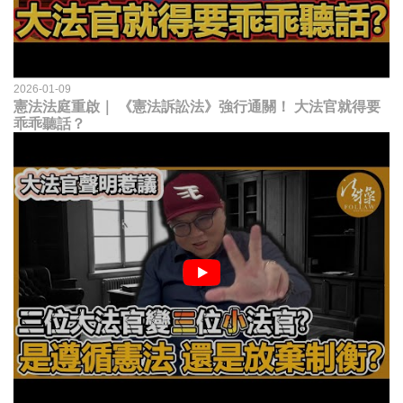
2026-01-09
憲法法庭重啟｜ 《憲法訴訟法》強行通關！ 大法官就得要
乖乖聽話？