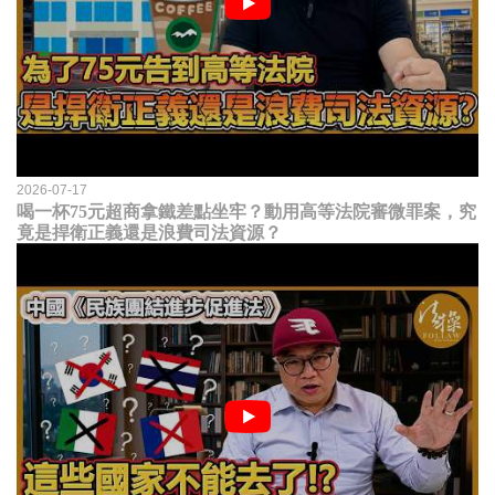
2026-07-17
喝一杯75元超商拿鐵差點坐牢？動用高等法院審微罪案，究
竟是捍衛正義還是浪費司法資源？