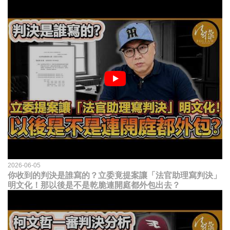
2026-06-05
你收到的判決是誰寫的？立委竟提案讓「法官助理寫判決」
明文化！那以後是不是乾脆連開庭都外包出去？