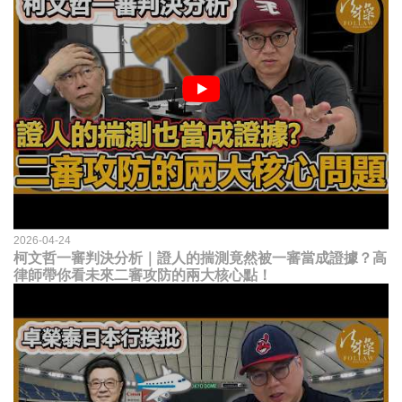
2026-04-24
柯文哲一審判決分析｜證人的揣測竟然被一審當成證據？高
律師帶你看未來二審攻防的兩大核心點！