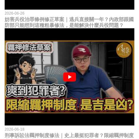
2026-06-26
妨害兵役治罪條例修正草案｜逃兵直接關一年？內政部跟國
防部只能想到這種粗暴修法，是能解決什麼兵役問題？
2026-06-18
刑事訴訟法羈押制度修法｜史上最挺犯罪者？限縮羈押制度