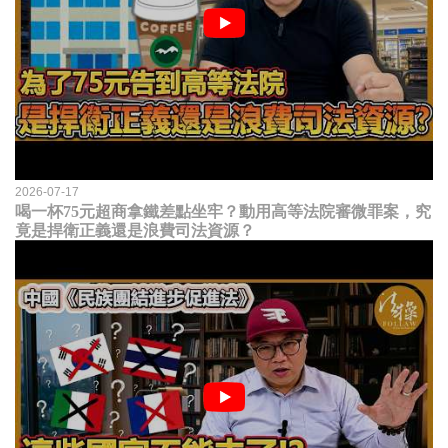
2026-07-17
喝一杯75元超商拿鐵差點坐牢？動用高等法院審微罪案，究
竟是捍衛正義還是浪費司法資源？