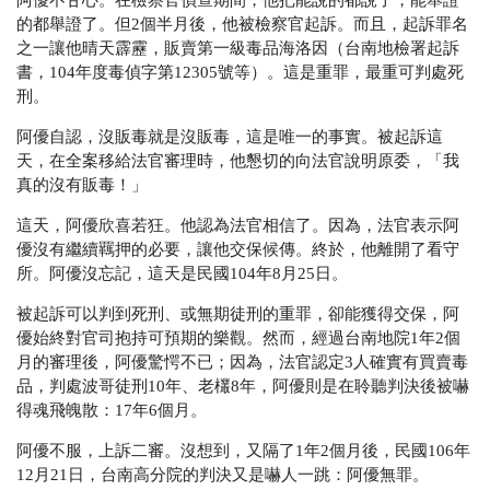
的都舉證了。但2個半月後，他被檢察官起訴。而且，起訴罪名
之一讓他晴天霹靂，販賣第一級毒品海洛因
（台南地檢署起訴
書，104年度毒偵字第12305號等）
。這是重罪，最重可判處死
刑。
阿優自認，沒販毒就是沒販毒，這是唯一的事實。被起訴這
天，在全案移給法官審理時，他懇切的向法官說明原委，「我
真的沒有販毒！」
這天，阿優欣喜若狂。他認為法官相信了。因為，法官表示阿
優沒有繼續羈押的必要，讓他交保候傳。終於，他離開了看守
所。阿優沒忘記，這天是民國104年8月25日。
被起訴可以判到死刑、或無期徒刑的重罪，卻能獲得交保，阿
優始終對官司抱持可預期的樂觀。然而，經過台南地院1年2個
月的審理後，阿優驚愕不已；因為，法官認定3人確實有買賣毒
品，判處波哥徒刑10年、老欉8年，阿優則是在聆聽判決後被嚇
得魂飛魄散：17年6個月。
阿優不服，上訴二審。沒想到，又隔了1年2個月後，民國106年
12月21日，台南高分院的判決又是嚇人一跳：阿優無罪。