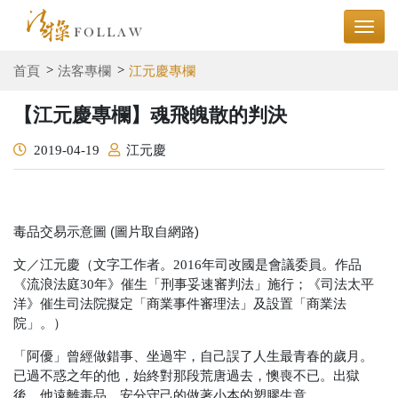
首頁
法客專欄
江元慶專欄
【江元慶專欄】魂飛魄散的判決
2019-04-19
江元慶
毒品交易示意圖 (圖片取自網路)
文／江元慶（文字工作者。2016年司改國是會議委員。作品
《流浪法庭30年》催生「刑事妥速審判法」施行；《司法太平
洋》催生司法院擬定「商業事件審理法」及設置「商業法
院」。）
「阿優」曾經做錯事、坐過牢，自己誤了人生最青春的歲月。
已過不惑之年的他，始終對那段荒唐過去，懊喪不已。出獄
後，他遠離毒品，安分守己的做著小本的塑膠生意。