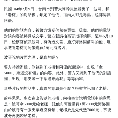
民國104年2月9日，台南市刑警大隊幹員監聽男子「波哥」和
「老欉」的對話後，鎖定了他們。這兩人都是毒蟲，也都認識
阿優。
他們的對話內容，被警方懷疑仍然在買毒、吸毒。他們的電話
對談內容被轉譯成文字，警方聲請檢察官指揮偵辦。這年6月10
日，檢察官偵訊波哥，有偽造文書、施打海洛因前科的他，坦
承透過老欉向阿優購買2萬元海洛因。
波哥說的片面之詞，是真的嗎？
警方持續監聽，側錄到了老欉和阿優的通話中，出現「拿
5000、票還沒有領」的內容。此外，警方又聽到了他們的對話
裡，出現「那支等一下拿過來給我」等等內容。
這些片段的對話中，真實的意思是什麼？檢察官訊問了老欉。
前科累累、多次進出監獄的老欉，向檢察官說明電話中的意思
是：波哥拿5000元給老欉，託他向阿優購買1萬2000元海洛因，
由於波哥有一張支票還沒有領，老欉於是先代墊7000元，事後
波哥再把錢給老欉。