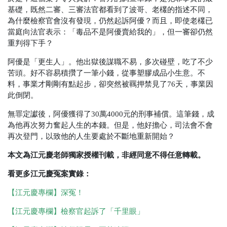
基礎，既然二審、三審法官都看到了波哥、老欉的指述不同，
為什麼檢察官會沒有發現，仍然起訴阿優？而且，即使老欉已
當庭向法官表示：「毒品不是阿優賣給我的」，但一審卻仍然
重判得下手？
阿優是「更生人」。他出獄後謀職不易，多次碰壁，吃了不少
苦頭。好不容易積攢了一筆小錢，從事塑膠成品小生意。不
料，事業才剛剛有點起步，卻突然被羈押禁見了76天，事業因
此倒閉。
無罪定讞後，阿優獲得了30萬4000元的刑事補償。這筆錢，成
為他再次努力奮起人生的本錢。但是，他好擔心，司法會不會
再次登門，以致他的人生要處於不斷地重新開始？
本文為江元慶老師獨家授權刊載，非經同意不得任意轉載。
看更多江元慶冤案實錄：
【江元慶專欄】深冤！
【江元慶專欄】檢察官起訴了「千里眼」