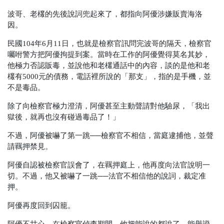
波哥、老欉的先後說詞兜起來了，都指向阿優涉嫌販賣海洛
因。
民國104年6月11日，也就是檢察官訊問完波哥的隔天，檢察官
囑咐警方把阿優拘提到案。當時在工作的阿優覺得莫名其妙，
他極力否認販毒，並說他和老欉通話中的內容，談的是他和老
欉有5000元的債務，電話裡所說的「那支」，指的是手機，並
不是毒品。
除了向檢察官極力澄清，阿優甚至主動聲請對他驗尿，「我出
獄後，就再也沒有碰過毒品了！」
不過，阿優被嚇了第一跳──檢察官不相信，當庭逮捕他，並聲
請羈押禁見。
阿優自認被檢察官誤會了，在羈押庭上，他再度向法官說明一
切。不過，他又被嚇了一跳──法官不相信他的說詞，裁定准
押。
阿優再度回到囚籠。
阿優不甘心。在檢察官偵查期間，他把能說的都說了，能舉證