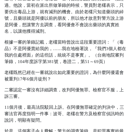
過。他說，當初在派出所做筆錄的時候，警員對老欉表示，只
要供出毒品上游，就有減刑的機會。由於老欉只知道藥頭的綽
號，且藥頭就是阿優以前的朋友，所以他才故意對警方說上游
是阿優，想讓警方去調查，看阿優會不會說出藥頭的真實姓
名，以讓他獲得減刑。
根據一審的筆錄記載，老欉當時曾說出這段重要證詞：「
（毒
品）
不是阿優賣給我的，……我在地檢署說，『我們3個人都在
我的住處裡面』的這些話，統統不是事實」。
（台南地院審判
筆錄，104年度訴字第381號，卷證二，第51～69頁）
老欉既然已經在一審就說出如此重要的證詞，為什麼阿優還會
被重判17年6個月徒刑？
二審認定一審沒有詳細調查，改判阿優無罪。檢察官不服，上
訴三審。
11個月後，最高法院駁回上訴。在阿優無罪確定的判決中，三
審法官再度指明一件事：波哥、老欉在警方及檢察官偵訊時的
說詞，明顯有疑問。
於是，這個案子令人費解：警方的調查筆錄，是犯罪事實的最