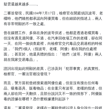
疑雲還越來越多……。
二審並發現，民國104年7月17日，檢察官在開庭偵訊波哥、老
欉時，他們雖然都承認向阿優買毒，但在細節的指述上，兩人
有非常明顯的不一致之處。
曾在媒體工作、多病在身的波哥供述，他都是透過老欉買毒，
但沒有遇見過阿優。不過，在汽車回收場工作的老欉，卻在同
一天、在同一個偵查庭裡，向檢察官交代毒品交易過程的時候
說，「我們3個人
（指波哥、老欉、阿優）
都在我的住處裡
面」；甚至於，他還具體的指出：「他們
（波哥、阿優）
兩人
就在我家交易毒品」。
證詞出現如此明顯的差異，已涉及到「犯罪事實」的真實性。
檢察官、一審法官都沒發現？
而且，警方當初曾經搜索過阿優住處，但並沒有搜出任何毒
品、吸毒器具、販毒物品；在全案只有波哥、老欉的指述，但
兩人卻在同一天翻供，且部分說詞又不一致的情形下，阿優販
毒的證據在哪裡？憑什麼根據遭到起訴？
還有，二審還發現，老欉在一審時曾經以證人身分說出一段經