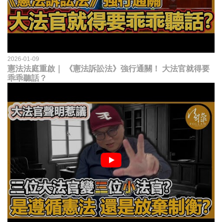
2026-01-09
憲法法庭重啟｜ 《憲法訴訟法》強行通關！ 大法官就得要
乖乖聽話？