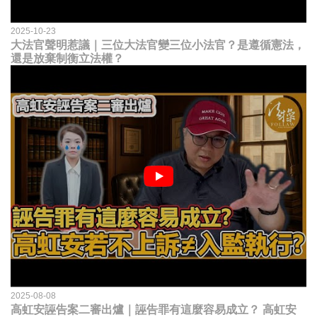
2025-10-23
大法官聲明惹議｜三位大法官變三位小法官？是遵循憲法，
還是放棄制衡立法權？
2025-08-08
高虹安誣告案二審出爐｜誣告罪有這麼容易成立？ 高虹安