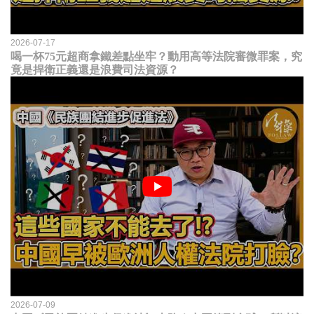
2026-07-17
喝一杯75元超商拿鐵差點坐牢？動用高等法院審微罪案，究
竟是捍衛正義還是浪費司法資源？
2026-07-09