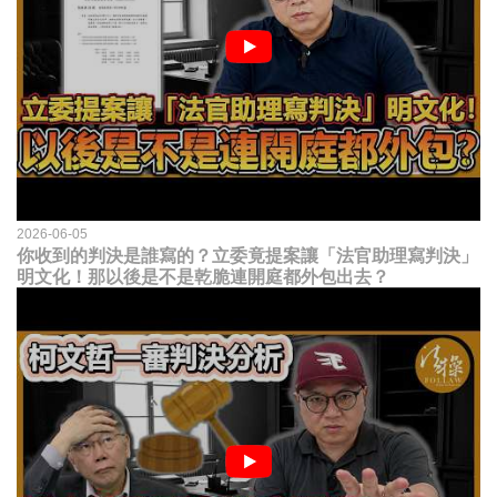
2026-06-05
你收到的判決是誰寫的？立委竟提案讓「法官助理寫判決」
明文化！那以後是不是乾脆連開庭都外包出去？