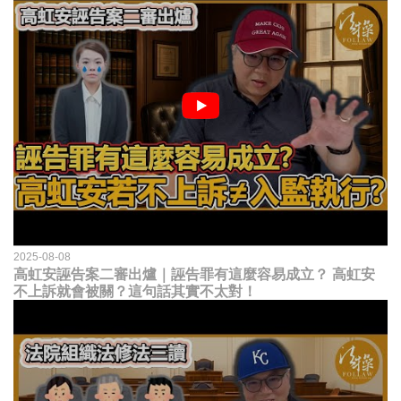
2025-08-08
高虹安誣告案二審出爐｜誣告罪有這麼容易成立？ 高虹安
不上訴就會被關？這句話其實不太對！