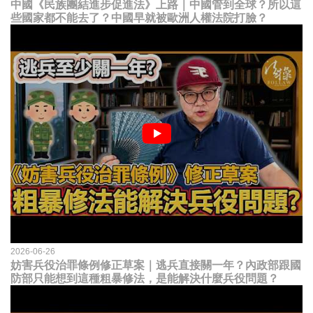
中國《民族團結進步促進法》上路｜中國管到全球？所以這
些國家都不能去了？中國早就被歐洲人權法院打臉？
2026-06-26
妨害兵役治罪條例修正草案｜逃兵直接關一年？內政部跟國
防部只能想到這種粗暴修法，是能解決什麼兵役問題？