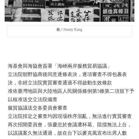
Jimmy Kang
圖／
海基會與海協會簽署「海峽兩岸服務貿易協議」
立法院朝野協商後同意逐條表決，逐項審查不得包裹表
決，非經立法院實質審查通過不得啟動生效條款
准依臺灣地區與大陸地區人民關係條例第5條第二項規下予
以核准送交立法院備查
服貿協議送交各委員會審查
立法院排定之審查均因現場秩序混亂，無法進行實質審查
再次招開委員會，張慶忠於會議遭杯葛、阻擋無法上台，
以該議案久無法通過，故在台下以麥克風宣布出席人數