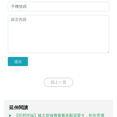
送出
回上一頁
延伸閱讀
【司想評論】豬大骨摻農藥毒死鄰居愛犬，彰化男遭