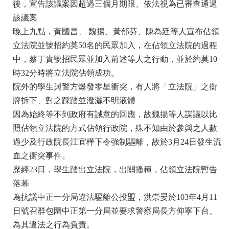
後，宣告該議案因超過三個月期限、依法視為已審查通過
該議案
晚上九點，黃國昌、 魏揚、黃郁芬、陳為廷等人宣布佔領
立法院並號招約莫50名的民眾加入，在佔領立法院的過程
中，蔡丁貴號招民眾並加入前述等人之行動，並於約莫10
時32分時將立法院佔領成功。
院外的學生與警方爆發零星衝突，有人將「立法院」之銜
牌拆下、對之踩踏並潑灑不明液體
因為始終等不到政府有誠意的回應，故魏揚等人謀議以比
照佔領立法院的方式佔領行政院，殊不知由於參與之人數
過少及行政院長江宜樺下令強制驅離，故於3月24日發生流
血之衝突事件。
歷經23日，學生踏出立法院，出關播種，佔領立法院暫告
落幕
為抗議中正一分局違法驅離公投盟，洪崇晏於103年4月11
日號召群包圍中正第一分局並要求警察局長方仰寧下台、
為其違法之行為負責。