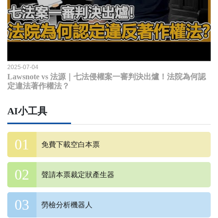
2025-07-04
Lawsnote vs 法源｜七法侵權案一審判決出爐！法院為何認
定違法著作權法？
AI小工具
免費下載空白本票
聲請本票裁定狀產生器
勞檢分析機器人