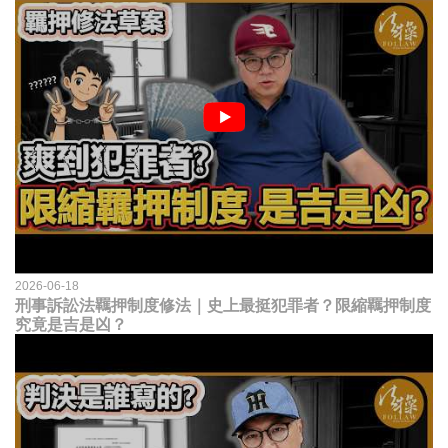
2026-06-18
刑事訴訟法羈押制度修法｜史上最挺犯罪者？限縮羈押制度
究竟是吉是凶？