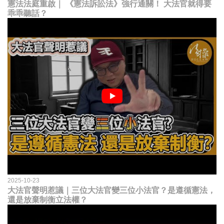
憲法法庭重啟｜ 《憲法訴訟法》強行通關！ 大法官就得要
乖乖聽話？
2025-10-23
大法官聲明惹議｜三位大法官變三位小法官？是遵循憲法，
還是放棄制衡立法權？